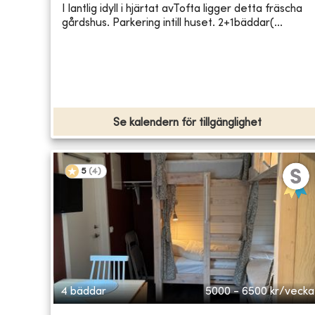
I lantlig idyll i hjärtat avTofta ligger detta fräscha
gårdshus. Parkering intill huset. 2+1bäddar(...
Se kalendern för tillgänglighet
5
(
4
)
4 bäddar
5000 - 6500
kr/vecka