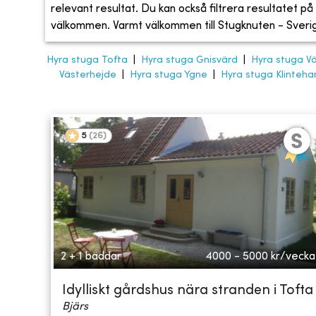
relevant resultat. Du kan också filtrera resultatet på s
välkommen. Varmt välkommen till Stugknuten - Sveriges
Hyra stuga Tofta
|
Hyra stuga Gnisvärd
|
Hyra stuga V
Västerhejde
|
Hyra stuga Ygne
|
Hyra stuga Klinteh
5
(
26
)
2 + 1 bäddar
4000 - 5000
kr/vecka
Idylliskt gårdshus nära stranden i Tofta
Bjärs