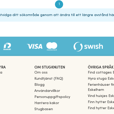
1
 utvidga ditt sökområde genom att ändra till ett längre avstånd hä
YRA
OM STUGKNUTEN
ÖVRIGA SPRÅK
ra
Om oss
Find cottages
Kundtjänst (FAQ)
Hyra stuga
Esk
Blogg
Ferienhäuser f
Eskelhem
Användarvillkor
Vind huisjes
Es
Personuppgiftspolicy
Finn hytter
Esk
Hantera kakor
Find hytter
Esk
Stugbasen