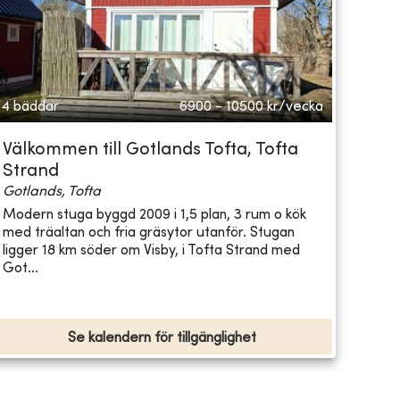
4 bäddar
6900 - 10500
kr/vecka
Välkommen till Gotlands Tofta, Tofta
Strand
Gotlands, Tofta
Modern stuga byggd 2009 i 1,5 plan, 3 rum o kök
med träaltan och fria gräsytor utanför. Stugan
ligger 18 km söder om Visby, i Tofta Strand med
Got...
Se kalendern för tillgänglighet