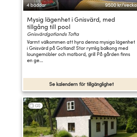
4 bäddar
9500
kr/vecka
Mysig lägenhet i Gnisvärd, med
tillgång till pool
Gnisvärdgotlands Tofta
Varmt välkommen att hyra denna mysiga lägenhet
i Gnisvärd på Gotland! Stor rymlig balkong med
loungemöbler och matbord, grill På gården finns
en ge...
Se kalendern för tillgänglighet
(
2
)