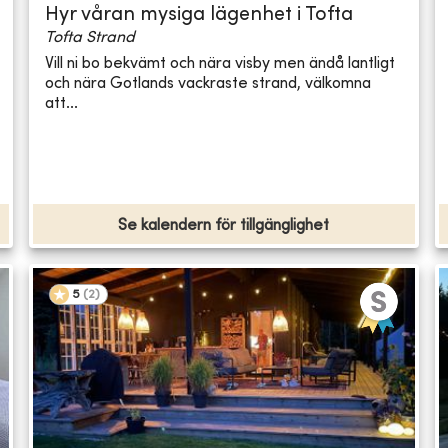
Hyr våran mysiga lägenhet i Tofta
Tofta Strand
Vill ni bo bekvämt och nära visby men ändå lantligt
och nära Gotlands vackraste strand, välkomna
att...
Se kalendern för tillgänglighet
5
(
2
)