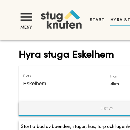
START
HYRA S
MENY
Hyra stuga Eskelhem
Plats
Inom
4km
LISTVY
Stort utbud av boenden, stugor, hus, torp och lägenhe