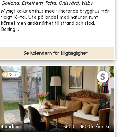
Gotland, Eskelhem, Tofta, Gnisvärd, Visby
Mysigt kalkstenshus med tillhörande brygghus från
tidigt 18-tal. Ute på landet med naturen runt
hörnet men ändå närhet till strand och stad.
Boning...
Se kalendern för tillgänglighet
5
(
3
)
4 bäddar
6500 - 8500
kr/vecka