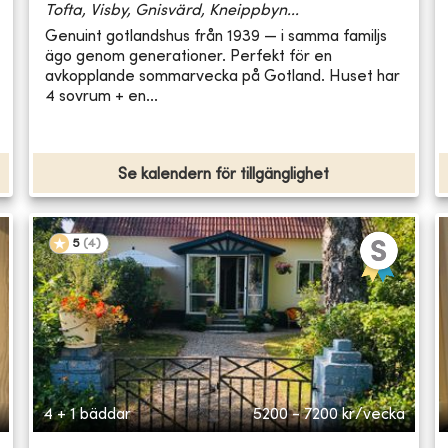
Tofta, Visby, Gnisvärd, Kneippbyn...
Genuint gotlandshus från 1939 — i samma familjs
ägo genom generationer. Perfekt för en
avkopplande sommarvecka på Gotland. Huset har
4 sovrum + en...
Se kalendern för tillgänglighet
5
(
4
)
4 + 1 bäddar
5200 - 7200
kr/vecka