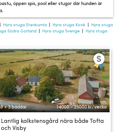
, bastu, öppen spis, pool eller stugor där hunden är
a.
|
Hyra stuga Stenkumla
|
Hyra stuga Kovik
|
Hyra stuga
uga Södra Gotland
|
Hyra stuga Sverige
|
Hyra stuga
8 + 3 bäddar
14000 - 25000
kr/vecka
Lantlig kalkstensgård nära både Tofta
och Visby