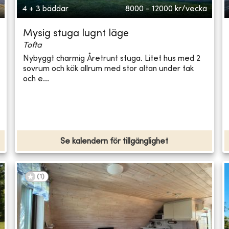
4 + 3 bäddar
8000 - 12000
kr/vecka
Mysig stuga lugnt läge
Tofta
Nybyggt charmig Åretrunt stuga. Litet hus med 2
sovrum och kök allrum med stor altan under tak
och e...
Se kalendern för tillgänglighet
(
1
)