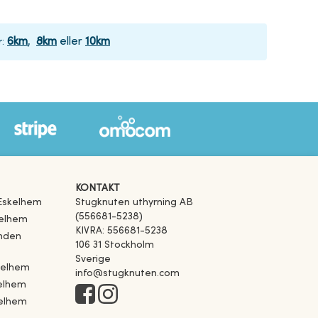
6
km
,
8
km
eller
10
km
r
:
KONTAKT
Eskelhem
Stugknuten uthyrning AB
(556681-5238)
elhem
KIVRA: 556681-5238
inden
106 31 Stockholm
Sverige
kelhem
info@stugknuten.com
elhem
elhem