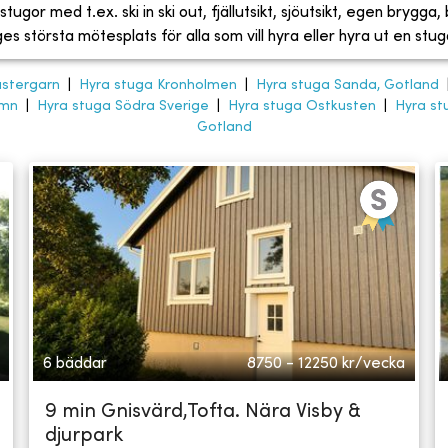
tugor med t.ex. ski in ski out, fjällutsikt, sjöutsikt, egen brygga
 största mötesplats för alla som vill hyra eller hyra ut en stug
ästergarn
|
Hyra stuga Kronholmen
|
Hyra stuga Sanda, Gotland
amn
|
Hyra stuga Södra Sverige
|
Hyra stuga Ostkusten
|
Hyra st
Gotland
6 bäddar
8750 - 12250
kr/vecka
9 min Gnisvärd,Tofta. Nära Visby &
djurpark