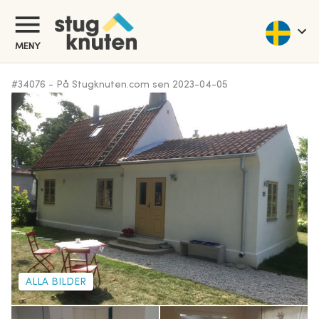
MENY
#
34076
-
På Stugknuten.com sen
2023-04-05
ALLA BILDER