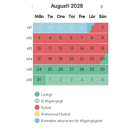
Augusti
2026
Mån
Tis
Ons
Tor
Fre
Lör
Sön
27
28
29
30
31
1
2
v
31
3
4
5
6
7
8
9
v
32
10
11
12
13
14
15
16
v
33
17
18
19
20
21
22
23
v
34
24
25
26
27
28
29
30
v
35
31
1
2
3
4
5
6
v
36
Ledigt
Ej tillgängligt
Bokat
Preliminärt bokat
Kontakta uthyraren för tillgänglighet