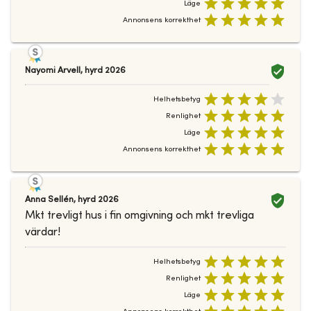
Läge
Annonsens korrekthet
Nayomi Arvell
,
hyrd
2026
Helhetsbetyg
Renlighet
Läge
Annonsens korrekthet
Anna Sellén
,
hyrd
2026
Mkt trevligt hus i fin omgivning och mkt trevliga
värdar!
Helhetsbetyg
Renlighet
Läge