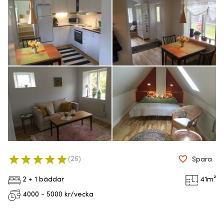
(
26
)
Spara
2 + 1 bäddar
41
m²
4000 - 5000
kr/vecka