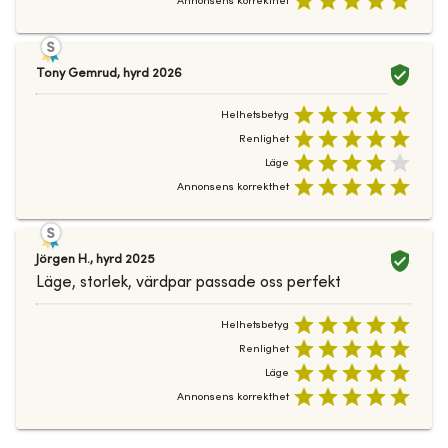
Annonsens korrekthet
Tony Gemrud
,
hyrd
2026
Helhetsbetyg
Renlighet
Läge
Annonsens korrekthet
Jörgen H.
,
hyrd
2025
Läge, storlek, värdpar passade oss perfekt
Helhetsbetyg
Renlighet
Läge
Annonsens korrekthet