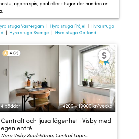
, bastu, öppen spis, pool eller stugor där hunden är
a.
yra stuga Västergarn
|
Hyra stuga Fröjel
|
Hyra stuga
nd
|
Hyra stuga Sverige
|
Hyra stuga Gotland
4
(
2
)
4 bäddar
4200 - 19000
kr/vecka
Centralt och ljusa lägenhet i Visby med
egen entré
Nära Visby Stadskärna, Central Lage...