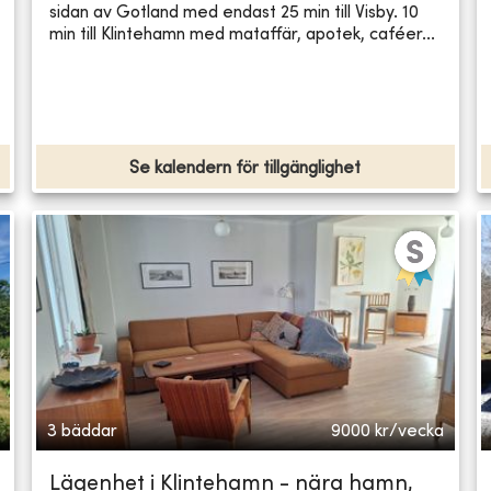
sidan av Gotland med endast 25 min till Visby. 10
min till Klintehamn med mataffär, apotek, caféer...
Se kalendern för tillgänglighet
3 bäddar
9000
kr/vecka
Lägenhet i Klintehamn - nära hamn,