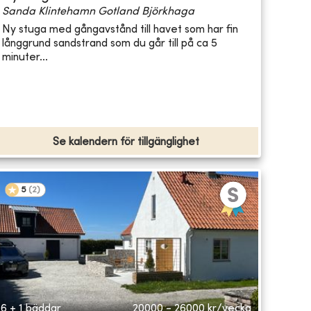
Sanda Klintehamn Gotland Björkhaga
Ny stuga med gångavstånd till havet som har fin
långgrund sandstrand som du går till på ca 5
minuter...
Se kalendern för tillgänglighet
5
(
2
)
6 + 1 bäddar
20000 - 26000
kr/vecka