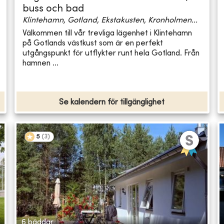
buss och bad
Klintehamn, Gotland, Ekstakusten, Kronholmen...
Välkommen till vår trevliga lägenhet i Klintehamn
på Gotlands västkust som är en perfekt
utgångspunkt för utflykter runt hela Gotland. Från
hamnen ...
Se kalendern för tillgänglighet
5
(
3
)
6 bäddar