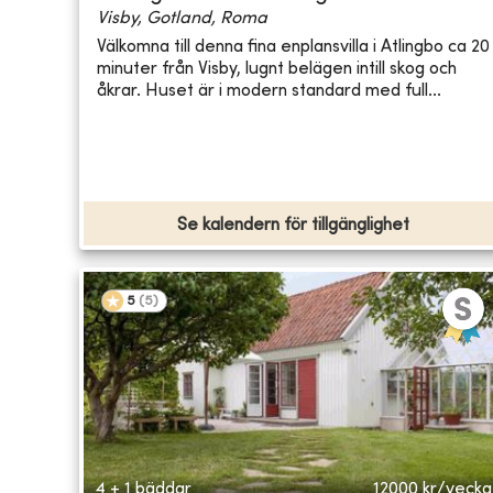
Visby, Gotland, Roma
Välkomna till denna fina enplansvilla i Atlingbo ca 20
minuter från Visby, lugnt belägen intill skog och
åkrar. Huset är i modern standard med full...
Se kalendern för tillgänglighet
5
(
5
)
4 + 1 bäddar
12000
kr/vecka