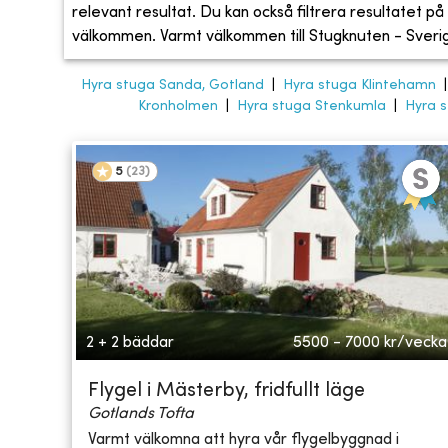
relevant resultat. Du kan också filtrera resultatet på s
välkommen. Varmt välkommen till Stugknuten - Sveriges
Hyra stuga Sanda, Gotland
|
Hyra stuga Klintehamn
Kronholmen
|
Hyra stuga Stenkumla
|
Hyra 
5
(
23
)
2 + 2 bäddar
5500 - 7000
kr/vecka
Flygel i Mästerby, fridfullt läge
Gotlands Tofta
Varmt välkomna att hyra vår flygelbyggnad i