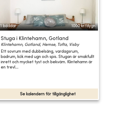
1 bäddar
1000
kr/dygn
Stuga i Klintehamn, Gotland
Klintehamn, Gotland, Hemse, Tofta, Visby
Ett sovrum med dubbelsäng, vardagsrum,
badrum, kök med ugn och spis. Stugan är smakfullt
inrett och mycket tyst och bekväm. Klintehamn är
en trevl...
Se kalendern för tillgänglighet