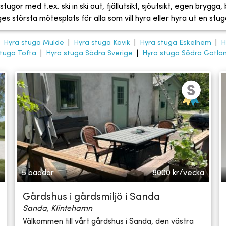
tugor med t.ex. ski in ski out, fjällutsikt, sjöutsikt, egen brygga
 största mötesplats för alla som vill hyra eller hyra ut en stug
|
Hyra stuga Mulde
|
Hyra stuga Kovik
|
Hyra stuga Eskelhem
|
H
stuga Tofta
|
Hyra stuga Södra Sverige
|
Hyra stuga Södra Gotla
5 bäddar
8000
kr/vecka
Gårdshus i gårdsmiljö i Sanda
Sanda, Klintehamn
Välkommen till vårt gårdshus i Sanda, den västra