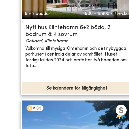
6 + 2 bäddar
4900 - 18900
kr/vecka
Nytt hus Klintehamn 6+2 bädd, 2
badrum & 4 sovrum
Gotland, Klintehamn
Välkomna till mysiga Klintehamn och det nybyggda
parhuset i centrala delar av samhället. Huset
färdigställdes 2024 och omfattar två boenden om
tota...
Se kalendern för tillgänglighet
5
(
2
)