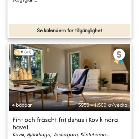
skogsglän...
Se kalendern för tillgänglighet
5
(
41
)
4 bäddar
5950 - 11500
kr/vecka
Fint och fräscht fritidshus i Kovik nära
havet
Kovik, Björkhaga, Västergarn, Klintehamn...