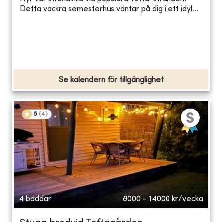
Detta vackra semesterhus väntar på dig i ett idyl...
Se kalendern för tillgänglighet
5
(
4
)
4 bäddar
8000 - 14000
kr/vecka