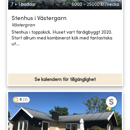
7 + 1 bäddar
6000 - 25000
kr/vecka
Stenhus i Västergarn
Västergran
Stenhus i toppskick. Huset vart färdigbyggt 2020.
Stort allrum med kombinerat kök med fantastiska
ut...
Se kalendern för tillgänglighet
5
(
3
)