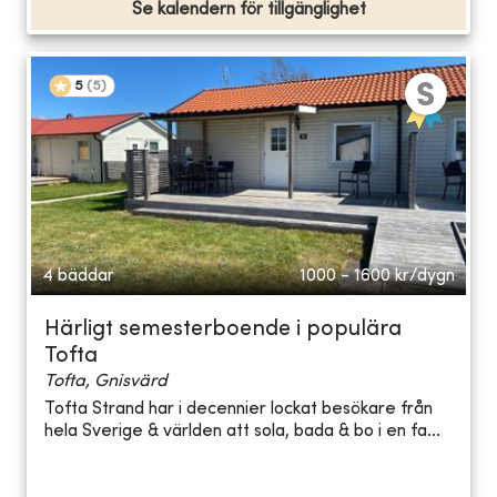
Se kalendern för tillgänglighet
5
(
5
)
4 bäddar
1000 - 1600
kr/dygn
Härligt semesterboende i populära
Tofta
Tofta, Gnisvärd
Tofta Strand har i decennier lockat besökare från
hela Sverige & världen att sola, bada & bo i en fa...