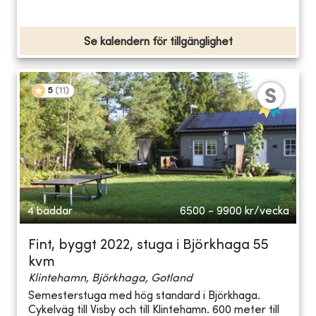
Se kalendern för tillgänglighet
5
(
11
)
4 bäddar
6500 - 9900
kr/vecka
Fint, byggt 2022, stuga i Björkhaga 55
kvm
Klintehamn, Björkhaga, Gotland
Semesterstuga med hög standard i Björkhaga.
Cykelväg till Visby och till Klintehamn. 600 meter till