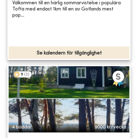
Välkommen till en härlig sommarvistelse i populära
Tofta med endast 1km till en av Gotlands mest
pop...
Se kalendern för tillgänglighet
5
(
2
)
4 bäddar
9000
kr/vecka