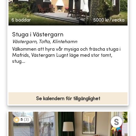
6 bäddar
5000
kr/vecka
Stuga i Västergarn
Västergarn, Tofta, Klintehamn
Välkommen att hyra vår mysiga och fräscha stuga i
Mafrids, Västergarn Lugnt läge med stor tomt,
stug...
Se kalendern för tillgänglighet
5
(
3
)