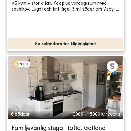
45 kvm + stor altan. Kök plus vardagsrum med
sovalkov. Lugnt och fint läge, 3 mil söder om Visby. ...
Se kalendern för tillgänglighet
5
(
9
)
6 bäddar
10000 - 15000
kr/vecka
Familjevänlig stuga i Tofta, Gotland