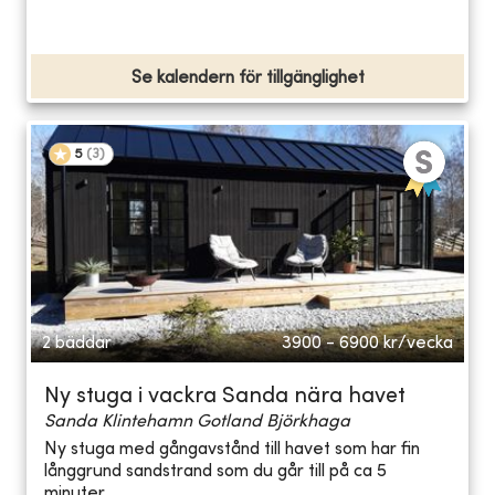
Se kalendern för tillgänglighet
5
(
3
)
2 bäddar
3900 - 6900
kr/vecka
Ny stuga i vackra Sanda nära havet
Sanda Klintehamn Gotland Björkhaga
Ny stuga med gångavstånd till havet som har fin
långgrund sandstrand som du går till på ca 5
minuter...