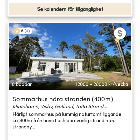
Se kalendern för tillgänglighet
5
(
4
)
6 bäddar
12000 - 28000
kr/vecka
Sommarhus nära stranden (400m)
Klintehamn, Visby, Gotland, Tofta Strand...
Härligt sommarhus på lummig naturtomt liggande
ca 400m från havet och barnvänlig strand med
strandby...