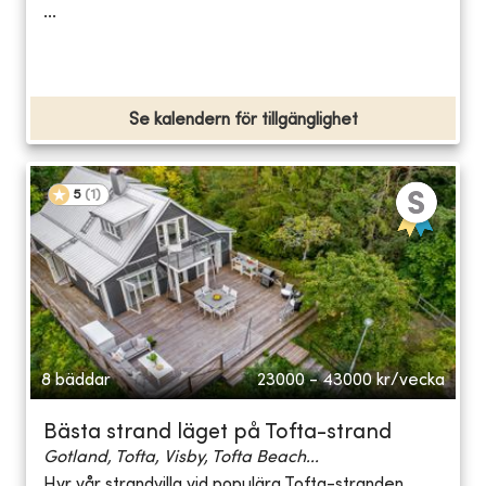
...
Se kalendern för tillgänglighet
5
(
1
)
8 bäddar
23000 - 43000
kr/vecka
Bästa strand läget på Tofta-strand
Gotland, Tofta, Visby, Tofta Beach...
Hyr vår strandvilla vid populära Tofta-stranden.