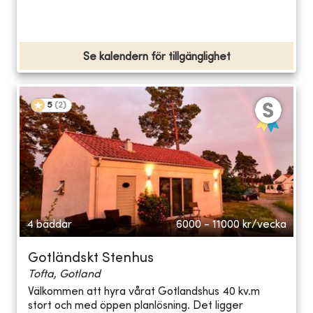
Se kalendern för tillgänglighet
5
(
2
)
4 bäddar
6000 - 11000
kr/vecka
Gotländskt Stenhus
Tofta, Gotland
Välkommen att hyra vårat Gotlandshus 40 kv.m
stort och med öppen planlösning. Det ligger