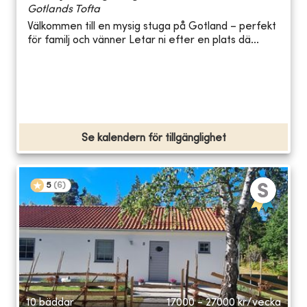
Gotlands Tofta
Välkommen till en mysig stuga på Gotland – perfekt
för familj och vänner Letar ni efter en plats dä...
Se kalendern för tillgänglighet
5
(
6
)
10 bäddar
17000 - 27000
kr/vecka