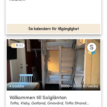
Se kalendern för tillgänglighet
5
(
4
)
4 bäddar
5000 - 6500
kr/vecka
Välkommen till Solgläntan
Tofta, Visby, Gotland, Gnisvärd, Tofta Strand...