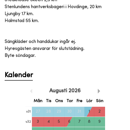
Stenlundens hantverksbageri i Hovdinge, 20 km
Ljungby 17 km.
Halmstad 55 km.
Sängkläder och handdukar ingår ej.
Hyresgästen ansvarar för slutstädning.
Byte söndagar.
Kalender
Augusti
2026
Mån
Tis
Ons
Tor
Fre
Lör
Sön
27
28
29
30
31
1
2
v
31
3
4
5
6
7
8
9
v
32