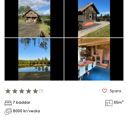
(
1
)
Spara
7 bäddar
65
m²
8000
kr/vecka