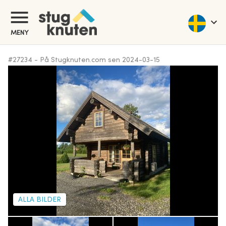
MENY
#
27234
-
På Stugknuten.com sen
2024-03-15
ALLA BILDER