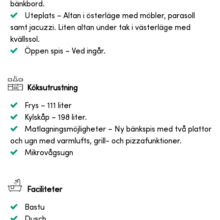
bänkbord.
Uteplats
– Altan i österläge med möbler, parasoll
samt jacuzzi. Liten altan under tak i västerläge med
kvällssol.
Öppen spis
– Ved ingår.
Köksutrustning
Frys
– 111 liter
Kylskåp
– 198 liter.
Matlagningsmöjligheter
– Ny bänkspis med två plattor
och ugn med varmlufts, grill- och pizzafunktioner.
Mikrovågsugn
Faciliteter
Bastu
Dusch