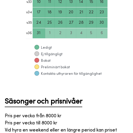
10
11
12
13
14
15
16
v
33
17
18
19
20
21
22
23
v
34
24
25
26
27
28
29
30
v
35
31
1
2
3
4
5
6
v
36
Ledigt
Ej tillgängligt
Bokat
Preliminärt bokat
Kontakta uthyraren för tillgänglighet
Säsonger och prisnivåer
Pris per vecka från
8000
kr
Pris per vecka till
8000
kr
Vid hyra en weekend eller en längre period kan priset