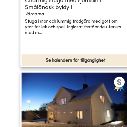
Charmig stuga med sjöutsikt i
Småländsk byidyll
Värnamo
Stuga i stor och lummig trädgård med gott om
ytor för lek och spel. Inglasat fristående uterum
med m...
Se kalendern för tillgänglighet