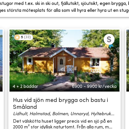
tugor med t.ex. ski in ski out, fjällutsikt, sjöutsikt, egen brygga
 största mötesplats för alla som vill hyra eller hyra ut en stug
5
(
33
)
4 + 2 bäddar
6900 - 9900
kr/vecka
Hus vid sjön med brygga och bastu i
Småland
Lidhult, Halmstad, Bolmen, Unnaryd, Hyltebruk...
Det välskötta huset ligger precis vid en sjö på en
2000 m² stor idyllisk naturtomt. Från alla rum, m...