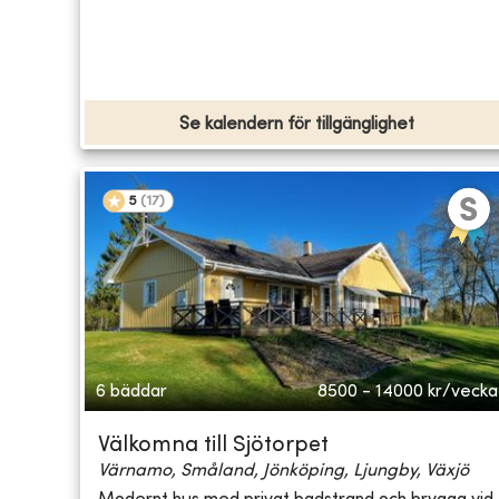
Se kalendern för tillgänglighet
5
(
17
)
6 bäddar
8500 - 14000
kr/vecka
Välkomna till Sjötorpet
Värnamo, Småland, Jönköping, Ljungby, Växjö