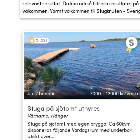
relevant resultat. Du kan också filtrera resultatet på s
välkommen. Varmt välkommen till Stugknuten - Sveriges
5
(
22
)
4 + 2 bäddar
7000 - 12000
kr/vecka
Stuga på sjötomt uthyres
Värnamo, Hånger
Stuga på sjötomt med egen brygga! Ca 60kvm
disponeras följande Vardagsrum med underbar
utsikt över...