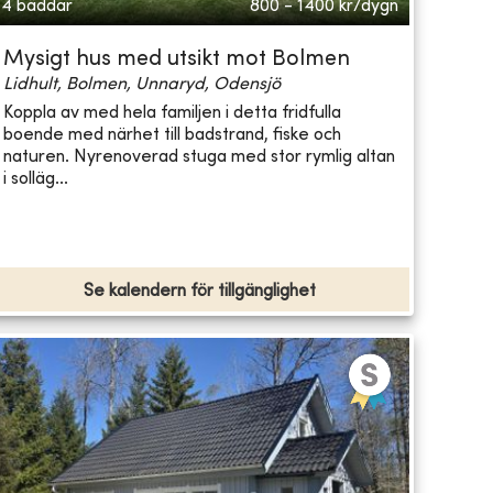
4 bäddar
800 - 1400
kr/dygn
Mysigt hus med utsikt mot Bolmen
Lidhult, Bolmen, Unnaryd, Odensjö
Koppla av med hela familjen i detta fridfulla
boende med närhet till badstrand, fiske och
naturen. Nyrenoverad stuga med stor rymlig altan
i solläg...
Se kalendern för tillgänglighet