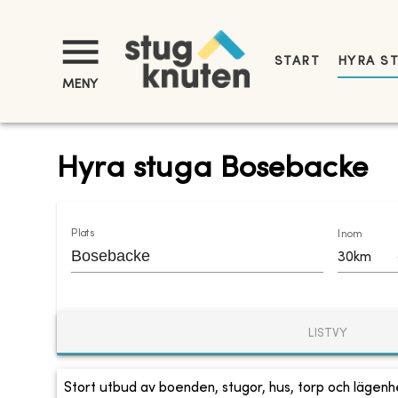
START
HYRA S
MENY
Hyra stuga Bosebacke
Plats
Inom
30km
LISTVY
Stort utbud av boenden, stugor, hus, torp och lägenhe