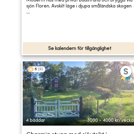
Modernt hus med privat badstrand och brygga vid
sjön Floren. Avskilt läge i djupa småländska skogen
...
Se kalendern för tillgänglighet
5
(
9
)
4 bäddar
3000 - 4000
kr/vecka