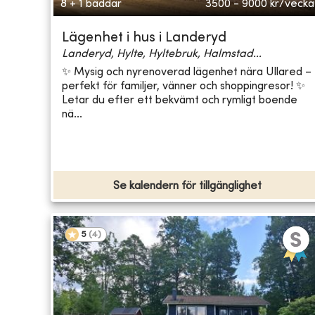
8 + 1 bäddar
3500 - 9000
kr/vecka
Lägenhet i hus i Landeryd
Landeryd, Hylte, Hyltebruk, Halmstad...
✨ Mysig och nyrenoverad lägenhet nära Ullared –
perfekt för familjer, vänner och shoppingresor! ✨
Letar du efter ett bekvämt och rymligt boende
nä...
Se kalendern för tillgänglighet
5
(
4
)