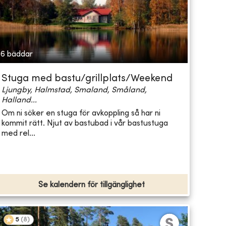
6 bäddar
Stuga med bastu/grillplats/Weekend
Ljungby, Halmstad, Smaland, Småland,
Halland...
Om ni söker en stuga för avkoppling så har ni
kommit rätt. Njut av bastubad i vår bastustuga
med rel...
Se kalendern för tillgänglighet
5
(
8
)