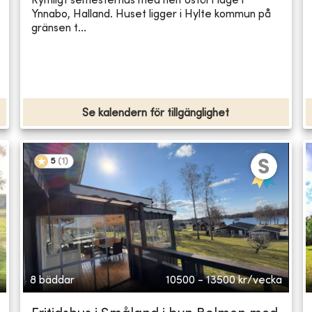
Rymligt semesterhus med helt ostört läge i
Ynnabo, Halland. Huset ligger i Hylte kommun på
gränsen t...
Se kalendern för tillgänglighet
5
(
1
)
8 bäddar
10500 - 13500
kr/vecka