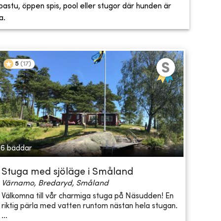
, bastu, öppen spis, pool eller stugor där hunden är
a.
5
(
17
)
6 bäddar
Stuga med sjöläge i Småland
Värnamo, Bredaryd, Småland
Välkomna till vår charmiga stuga på Näsudden! En
riktig pärla med vatten runtom nästan hela stugan.
...