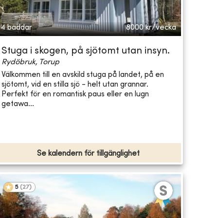
4 bäddar
8000
kr/vecka
Stuga i skogen, på sjötomt utan insyn.
Rydöbruk, Torup
Välkommen till en avskild stuga på landet, på en
sjötomt, vid en stilla sjö - helt utan grannar.
Perfekt för en romantisk paus eller en lugn
getawa...
Se kalendern för tillgänglighet
5
(
27
)