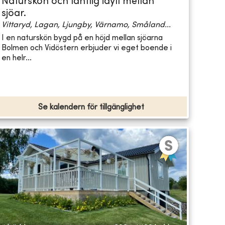
Naturskön och lantlig idyll mellan
sjöar.
Vittaryd, Lagan, Ljungby, Värnamo, Småland...
I en naturskön bygd på en höjd mellan sjöarna
Bolmen och Vidöstern erbjuder vi eget boende i
en helr...
Se kalendern för tillgänglighet