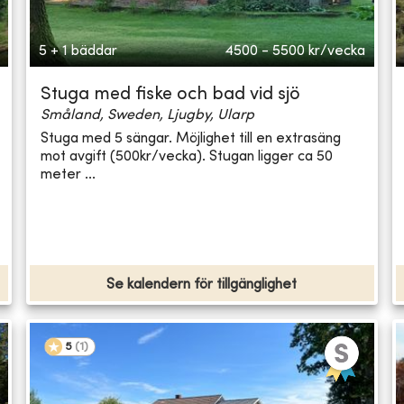
5 + 1 bäddar
4500 - 5500
kr/vecka
Stuga med fiske och bad vid sjö
Småland, Sweden, Ljugby, Ularp
Stuga med 5 sängar. Möjlighet till en extrasäng
mot avgift (500kr/vecka). Stugan ligger ca 50
meter ...
Se kalendern för tillgänglighet
5
(
1
)