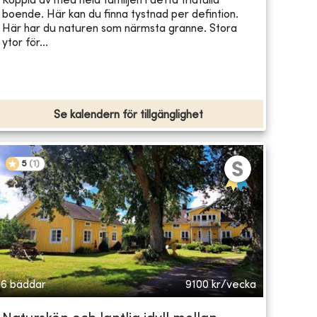
Koppla av med hela familjen i detta fridfulla
boende. Här kan du finna tystnad per defintion.
Här har du naturen som närmsta granne. Stora
ytor för...
Se kalendern för tillgänglighet
5
(
1
)
6 bäddar
9100
kr/vecka