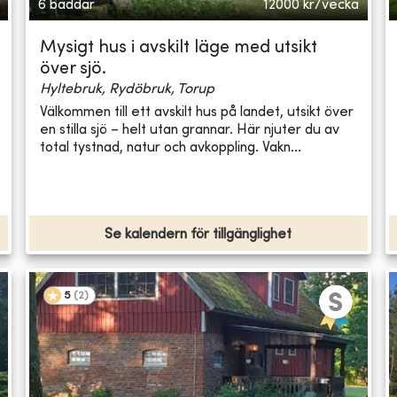
6 bäddar
12000
kr/vecka
Mysigt hus i avskilt läge med utsikt
över sjö.
Hyltebruk, Rydöbruk, Torup
Välkommen till ett avskilt hus på landet, utsikt över
en stilla sjö – helt utan grannar. Här njuter du av
total tystnad, natur och avkoppling. Vakn...
Se kalendern för tillgänglighet
5
(
2
)