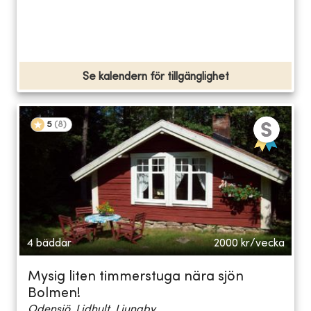
Se kalendern för tillgänglighet
5
(
8
)
4 bäddar
2000
kr/vecka
Mysig liten timmerstuga nära sjön
Bolmen!
Odensjö, Lidhult, Ljungby