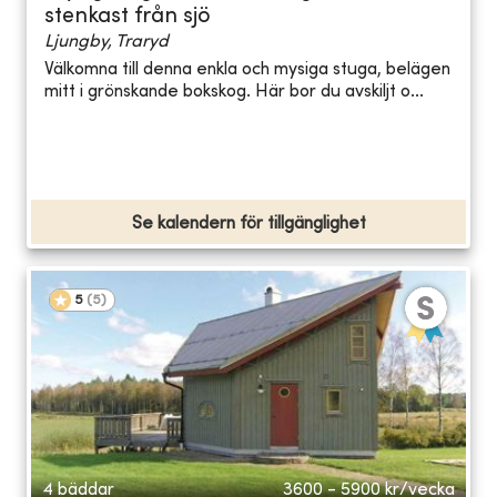
stenkast från sjö
Ljungby, Traryd
Välkomna till denna enkla och mysiga stuga, belägen
mitt i grönskande bokskog. Här bor du avskiljt o...
Se kalendern för tillgänglighet
5
(
5
)
4 bäddar
3600 - 5900
kr/vecka