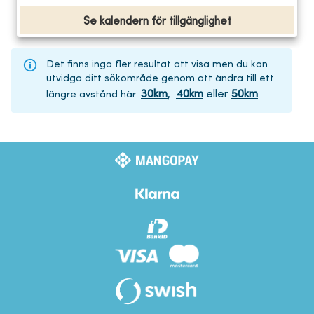
Se kalendern för tillgänglighet
Det finns inga fler resultat att visa men du kan
utvidga ditt sökområde genom att ändra till ett
30
km
,
40
km
eller
50
km
längre avstånd här
: