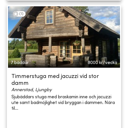
(
1
)
7 bäddar
8000
kr/vecka
Timmerstuga med jacuzzi vid stor
damm
Annerstad, Ljungby
Sjubäddars stuga med braskamin inne och jacuzzi
ute samt badmöjlighet vid bryggan i dammen. Nära
til...