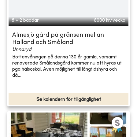
8 + 2 bäddar
8000
kr/vecka
Almesjö gård på gränsen mellan
Halland och Småland
Unnaryd
Bottenvåningen på denna 130 år gamla, varsamt
renoverade Smålandsgård kommer nu att hyras ut
pga hälsoskäl. Även möjlighet till långtidshyra och
då...
Se kalendern för tillgänglighet