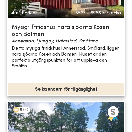
4 + 1 bäddar
5523 - 6986
kr/vecka
Mysigt fritidshus nära sjöarna Kösen
och Bolmen
Annerstad, Ljungby, Halmstad, Småland
Detta mysiga fritidshus i Annerstad, Småland, ligger
nära sjöarna Kösen och Bolmen. Huset är den
perfekta utgångspunkten för att uppleva den
Smålän...
Se kalendern för tillgänglighet
5
(
4
)