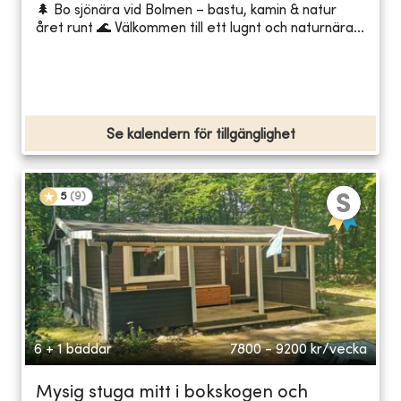
🌲 Bo sjönära vid Bolmen – bastu, kamin & natur
året runt 🌊 Välkommen till ett lugnt och naturnära...
Se kalendern för tillgänglighet
5
(
9
)
6 + 1 bäddar
7800 - 9200
kr/vecka
Mysig stuga mitt i bokskogen och