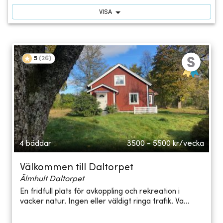
VISA
5
(
26
)
4 bäddar
3500 - 5500
kr/vecka
Välkommen till Daltorpet
Älmhult Daltorpet
En fridfull plats för avkoppling och rekreation i
vacker natur. Ingen eller väldigt ringa trafik. Va...