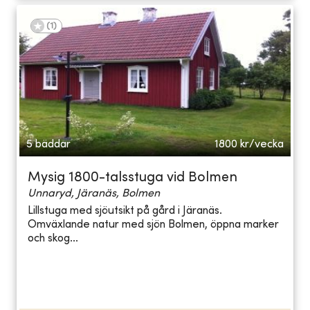
(
1
)
5 bäddar
1800
kr/vecka
Mysig 1800-talsstuga vid Bolmen
Unnaryd, Järanäs, Bolmen
Lillstuga med sjöutsikt på gård i Järanäs.
Omväxlande natur med sjön Bolmen, öppna marker
och skog...