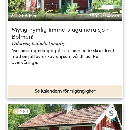
8 + 2 bäddar
3500
kr/vecka
Mysig, rymlig timmerstuga nära sjön
Bolmen!
Odensjö, Lidhult, Ljungby
Martinsstugan ligger på en blommande skogstomt
med en jättestor kastanj som vårdträd. På
övervåninge...
Se kalendern för tillgänglighet
5
(
8
)