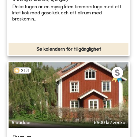
Dalastugan är en mysig liten timmerstuga med ett
litet kök med gasolkök och ett allrum med
braskamin...
Se kalendern för tillgänglighet
5
(
3
)
8 bäddar
8500
kr/vecka