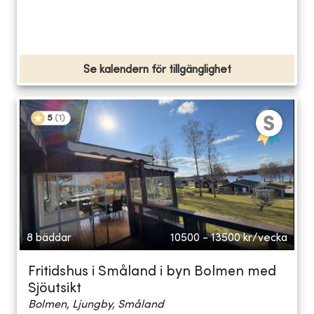
Se kalendern för tillgänglighet
5
(
1
)
8 bäddar
10500 - 13500
kr/vecka
Fritidshus i Småland i byn Bolmen med
Sjöutsikt
Bolmen, Ljungby, Småland