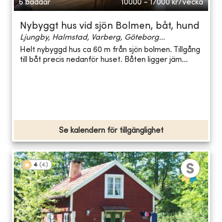
6 bäddar
10000 - 17000
kr/vecka
Nybyggt hus vid sjön Bolmen, båt, hund
Ljungby, Halmstad, Varberg, Göteborg...
Helt nybyggd hus ca 60 m från sjön bolmen. Tillgång
till båt precis nedanför huset. Båten ligger jäm...
Se kalendern för tillgänglighet
4
(
4
)