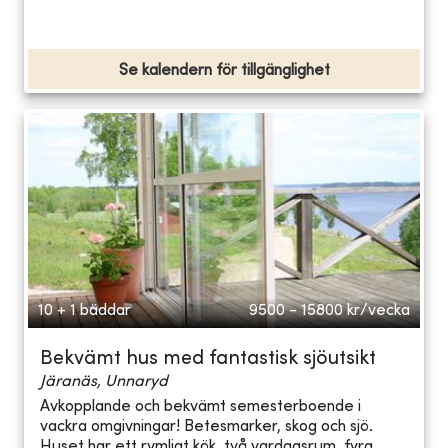
Se kalendern för tillgänglighet
10 + 1 bäddar
9500 - 15800
kr/vecka
Bekvämt hus med fantastisk sjöutsikt
Järanäs, Unnaryd
Avkopplande och bekvämt semesterboende i
vackra omgivningar! Betesmarker, skog och sjö.
Huset har ett rymligt kök, två vardagsrum, fyra