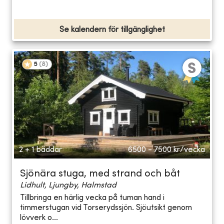
Se kalendern för tillgänglighet
5
(
8
)
2 + 1 bäddar
6500 - 7500
kr/vecka
Sjönära stuga, med strand och båt
Lidhult, Ljungby, Halmstad
Tillbringa en härlig vecka på tuman hand i
timmerstugan vid Torserydssjön. Sjöutsikt genom
lövverk o...