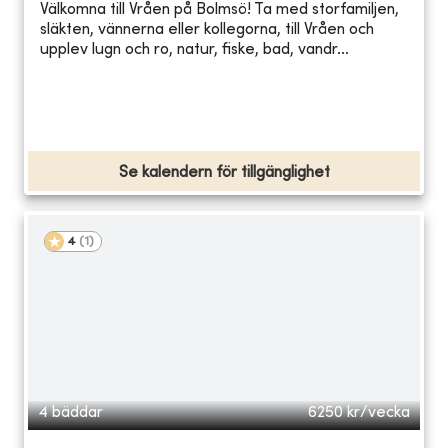
Välkomna till Vråen på Bolmsö! Ta med storfamiljen,
släkten, vännerna eller kollegorna, till Vråen och
upplev lugn och ro, natur, fiske, bad, vandr...
Se kalendern för tillgänglighet
4
(
1
)
4 bäddar
6250
kr/vecka