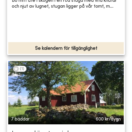
Bo mitt ute i skogen i en röd stuga med vita knutar
och njut av lugnet, stugan ligger på vår tomt, m...
Se kalendern för tillgänglighet
(
1
)
7 bäddar
600
kr/dygn