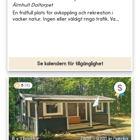
Älmhult Daltorpet
En fridfull plats för avkoppling och rekreation i
vacker natur. Ingen eller väldigt ringa trafik. Va...
Se kalendern för tillgänglighet
5
(
9
)
6 + 1 bäddar
7800 - 9200
kr/vecka