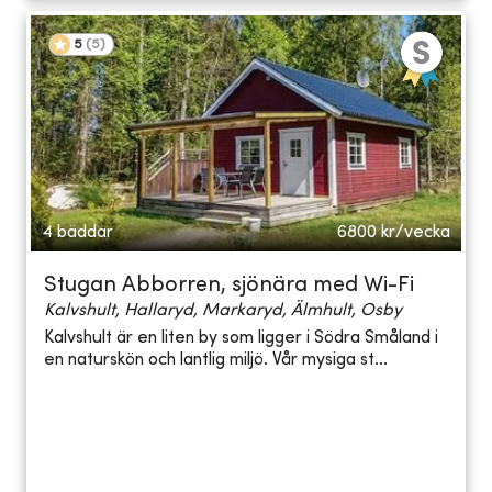
5
(
5
)
4 bäddar
6800
kr/vecka
Stugan Abborren, sjönära med Wi-Fi
Kalvshult, Hallaryd, Markaryd, Älmhult, Osby
Kalvshult är en liten by som ligger i Södra Småland i
en naturskön och lantlig miljö. Vår mysiga st...