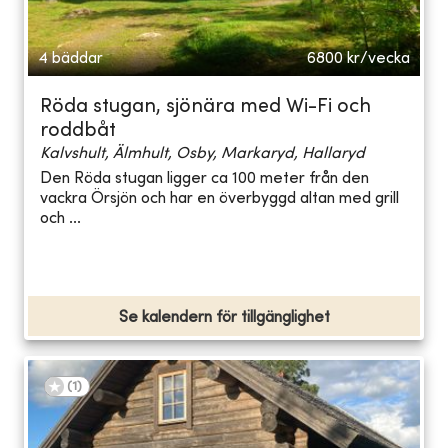
4 bäddar
6800
kr/vecka
Röda stugan, sjönära med Wi-Fi och
roddbåt
Kalvshult, Älmhult, Osby, Markaryd, Hallaryd
Den Röda stugan ligger ca 100 meter från den
vackra Örsjön och har en överbyggd altan med grill
och ...
Se kalendern för tillgänglighet
(
1
)