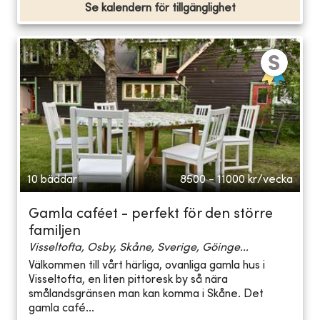
Se kalendern för tillgänglighet
10 bäddar
8500 - 11000
kr/vecka
Gamla caféet - perfekt för den större
familjen
Visseltofta, Osby, Skåne, Sverige, Göinge...
Välkommen till vårt härliga, ovanliga gamla hus i
Visseltofta, en liten pittoresk by så nära
smålandsgränsen man kan komma i Skåne. Det
gamla café...