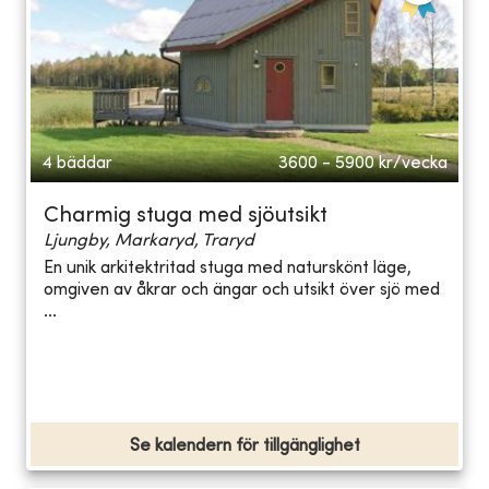
4 bäddar
3600 - 5900
kr/vecka
Charmig stuga med sjöutsikt
Ljungby, Markaryd, Traryd
En unik arkitektritad stuga med naturskönt läge,
omgiven av åkrar och ängar och utsikt över sjö med
...
Se kalendern för tillgänglighet