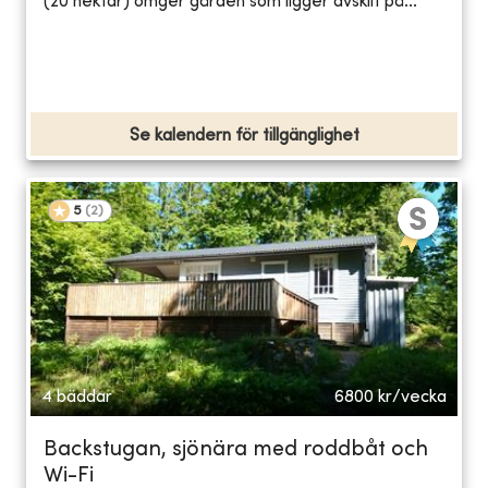
(20 hektar) omger gården som ligger avskilt på...
Se kalendern för tillgänglighet
5
(
2
)
4 bäddar
6800
kr/vecka
Backstugan, sjönära med roddbåt och
Wi-Fi