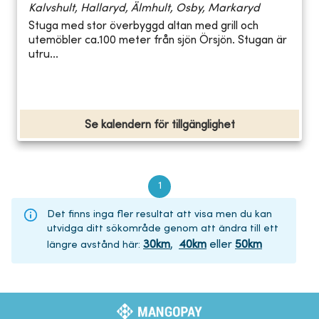
Kalvshult, Hallaryd, Älmhult, Osby, Markaryd
Stuga med stor överbyggd altan med grill och
utemöbler ca.100 meter från sjön Örsjön. Stugan är
utru...
Se kalendern för tillgänglighet
1
Det finns inga fler resultat att visa men du kan
utvidga ditt sökområde genom att ändra till ett
30
km
,
40
km
eller
50
km
längre avstånd här
: