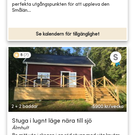
perfekta utgångspunkten för att uppleva den
Smålän...
Se kalendern för tillgänglighet
5
(
7
)
2 + 2 bäddar
5900
kr/vecka
Stuga i lugnt läge nära till sjö
Älmhult