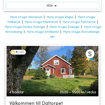
VISA
Hyra stuga Hinneryd
|
Hyra stuga Vägla
|
Hyra stuga
Hallaryd
|
Hyra stuga Markaryd
|
Hyra stuga Pjätteryd
|
Hyra stuga Södra Sverige
|
Hyra stuga Sverige
|
Hyra stuga
Kronoberg
|
Hyra stuga Småland
|
Hyra stuga Kronobergs
län
5
(
26
)
4 bäddar
3500 - 5500
kr/vecka
Välkommen till Daltorpet