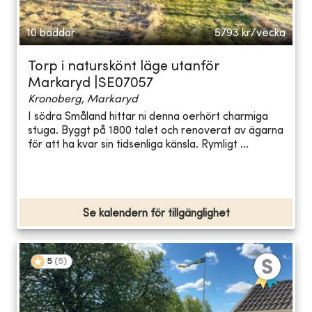
10 bäddar
5793
kr/vecka
Torp i naturskönt läge utanför
Markaryd |SE07057
Kronoberg, Markaryd
I södra Småland hittar ni denna oerhört charmiga
stuga. Byggt på 1800 talet och renoverat av ägarna
för att ha kvar sin tidsenliga känsla. Rymligt ...
Se kalendern för tillgänglighet
5
(
5
)