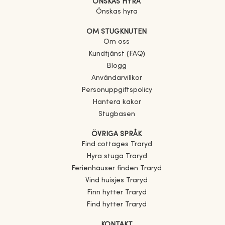
ÖNSKAS HYRA
Önskas hyra
OM STUGKNUTEN
Om oss
Kundtjänst (FAQ)
Blogg
Användarvillkor
Personuppgiftspolicy
Hantera kakor
Stugbasen
ÖVRIGA SPRÅK
Find cottages
Traryd
Hyra stuga
Traryd
Ferienhäuser finden
Traryd
Vind huisjes
Traryd
Finn hytter
Traryd
Find hytter
Traryd
KONTAKT