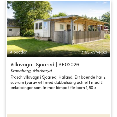
4 bäddar
3165
kr/vecka
Villavagn i Sjöared | SE02026
Kronoberg, Markaryd
Fräsch villavagn i Sjöared, Halland. Ert boende har 2
sovrum (varav ett med dubbelsäng och ett med 2
enkelsängar som är mer lämpat för barn 1,80 x ...