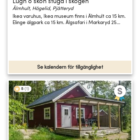
Lugn o skön stuga i skogen
Älmhult, Högelid, Pjätteryd
Ikea varuhus, Ikea museum finns i Älmhult ca 15 km.
Elinge älgpark ca 15 km. Älgsafari i Markaryd 25...
Se kalendern för tillgänglighet
5
(
1
)