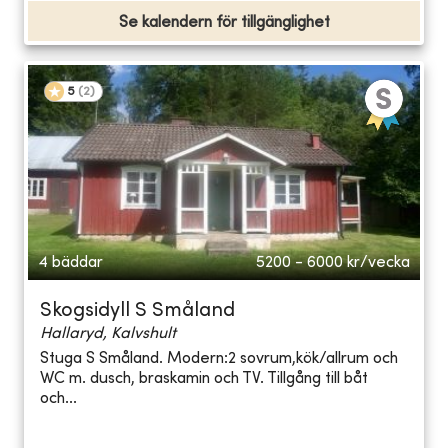
Se kalendern för tillgänglighet
5
(
2
)
4 bäddar
5200 - 6000
kr/vecka
Skogsidyll S Småland
Hallaryd, Kalvshult
Stuga S Småland. Modern:2 sovrum,kök/allrum och
WC m. dusch, braskamin och TV. Tillgång till båt
och...