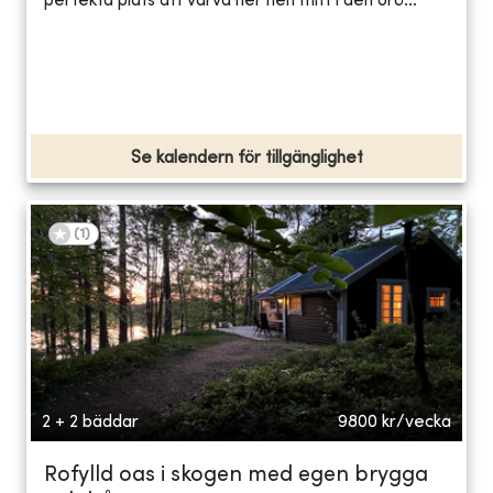
perfekta plats att varva ner helt mitt i den orö...
Se kalendern för tillgänglighet
(
1
)
2 + 2 bäddar
9800
kr/vecka
Rofylld oas i skogen med egen brygga