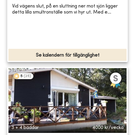
Vid vägens slut, på en sluttning ner mot sjön ligger
detta lilla smultronställe som vi hyr ut. Med e...
Se kalendern för tillgänglighet
5
(
25
)
3 + 4 bäddar
4000
kr/vecka