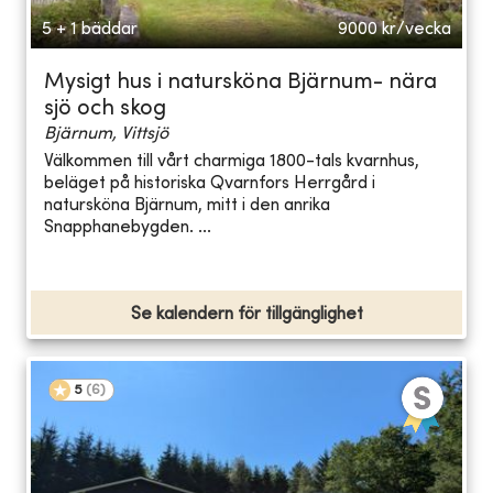
5 + 1 bäddar
9000
kr/vecka
Mysigt hus i natursköna Bjärnum- nära
sjö och skog
Bjärnum, Vittsjö
Välkommen till vårt charmiga 1800-tals kvarnhus,
beläget på historiska Qvarnfors Herrgård i
natursköna Bjärnum, mitt i den anrika
Snapphanebygden. ...
Se kalendern för tillgänglighet
5
(
6
)