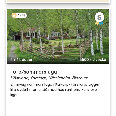
5
(
6
)
4 + 1 bäddar
5500
kr/vecka
Torp/sommarstuga
Hästveda, Farstorp, Hässleholm, Bjärnum
En mysig sommarstuga i Kälkarp/Farstorp. Ligger
lite avskilt men ändå med hus runt om. Farstorp
ligg...