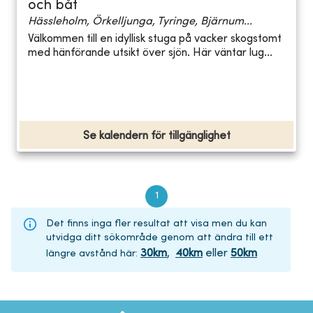
och båt
Hässleholm, Örkelljunga, Tyringe, Bjärnum...
Välkommen till en idyllisk stuga på vacker skogstomt
med hänförande utsikt över sjön. Här väntar lug...
Se kalendern för tillgänglighet
1
Det finns inga fler resultat att visa men du kan
utvidga ditt sökområde genom att ändra till ett
30
km
,
40
km
eller
50
km
längre avstånd här
: