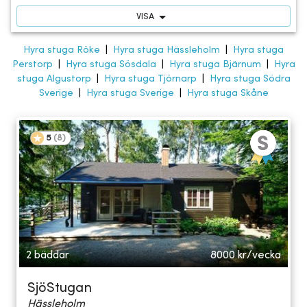
VISA
Hyra stuga Röke
|
Hyra stuga Hässleholm
|
Hyra stuga
Perstorp
|
Hyra stuga Sösdala
|
Hyra stuga Bjärnum
|
Hyra
stuga Algustorp
|
Hyra stuga Tjörnarp
|
Hyra stuga Södra
Sverige
|
Hyra stuga Sverige
|
Hyra stuga Skåne
5
(
8
)
2 bäddar
8000
kr/vecka
SjöStugan
Hässleholm