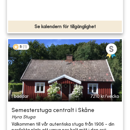
Se kalendern för tillgänglighet
5
(
1
)
1 bäddar
7210
kr/vecka
Semesterstuga centralt i Skåne
Hyra Stuga
Välkommen till vår autentiska stuga från 1906 - din