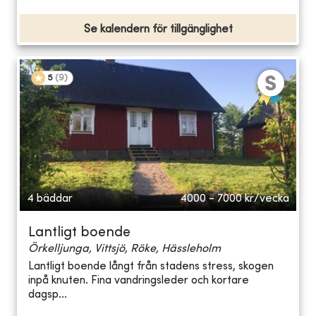
Se kalendern för tillgänglighet
5
(
9
)
4 bäddar
4000 - 7000
kr/vecka
Lantligt boende
Örkelljunga, Vittsjö, Röke, Hässleholm
Lantligt boende långt från stadens stress, skogen
inpå knuten. Fina vandringsleder och kortare
dagsp...