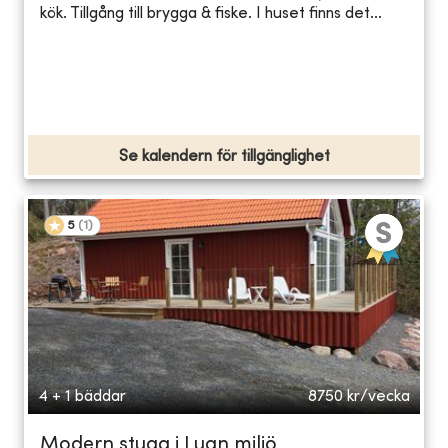
kök. Tillgång till brygga & fiske. I huset finns det...
Se kalendern för tillgänglighet
5
(
1
)
4 + 1 bäddar
8750
kr/vecka
Modern stuga i Lugn miljö