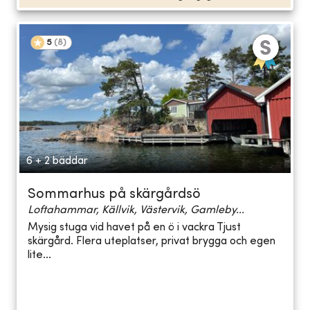
5
(
8
)
6 + 2 bäddar
Sommarhus på skärgårdsö
Loftahammar, Källvik, Västervik, Gamleby...
Mysig stuga vid havet på en ö i vackra Tjust
skärgård. Flera uteplatser, privat brygga och egen
lite...