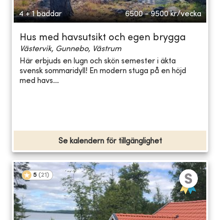
4 + 1 bäddar
6500 - 9500
kr/vecka
Hus med havsutsikt och egen brygga
Västervik, Gunnebo, Västrum
Här erbjuds en lugn och skön semester i äkta
svensk sommaridyll! En modern stuga på en höjd
med havs...
Se kalendern för tillgänglighet
5
(
21
)