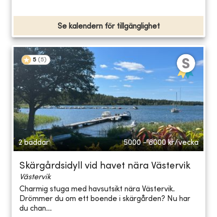
Se kalendern för tillgänglighet
5
(
5
)
2 bäddar
5000 - 8000
kr/vecka
Skärgårdsidyll vid havet nära Västervik
Västervik
Charmig stuga med havsutsikt nära Västervik.
Drömmer du om ett boende i skärgården? Nu har
du chan...