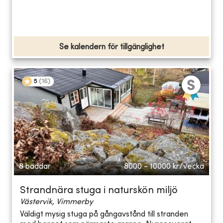
Se kalendern för tillgänglighet
5
(
16
)
8 bäddar
8000 - 10000
kr/vecka
Strandnära stuga i naturskön miljö
Västervik, Vimmerby
Väldigt mysig stuga på gångavstånd till stranden