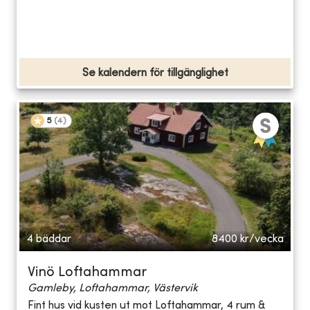
Se kalendern för tillgänglighet
5
(
4
)
4 bäddar
8400
kr/vecka
Vinö Loftahammar
Gamleby, Loftahammar, Västervik
Fint hus vid kusten ut mot Loftahammar, 4 rum &