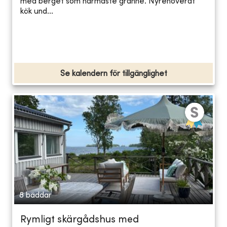
med berget som närmaste granne. Nyrenoverat
kök und...
Se kalendern för tillgänglighet
8 bäddar
Rymligt skärgådshus med