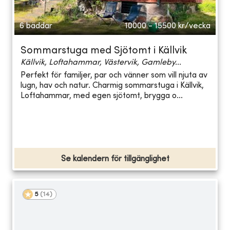
6 bäddar
10000 - 15500
kr/vecka
Sommarstuga med Sjötomt i Källvik
Källvik, Loftahammar, Västervik, Gamleby...
Perfekt för familjer, par och vänner som vill njuta av
lugn, hav och natur. Charmig sommarstuga i Källvik,
Loftahammar, med egen sjötomt, brygga o...
Se kalendern för tillgänglighet
5
(
14
)