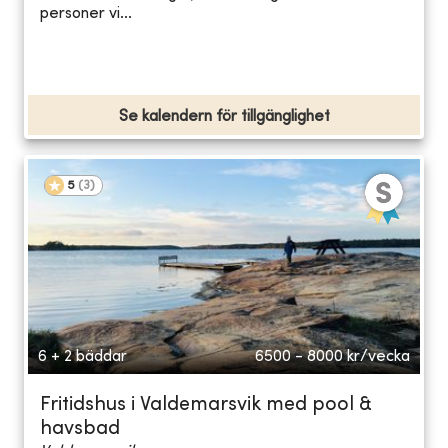
personer vi...
Se kalendern för tillgänglighet
5
(
3
)
6 + 2 bäddar
6500 - 8000
kr/vecka
Fritidshus i Valdemarsvik med pool &
havsbad