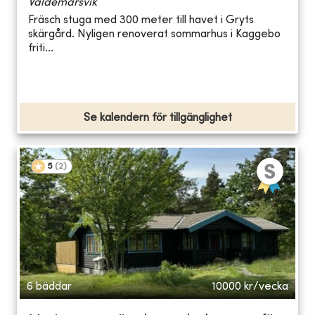
Valdemarsvik
Fräsch stuga med 300 meter till havet i Gryts
skärgård. Nyligen renoverat sommarhus i Kaggebo
friti...
Se kalendern för tillgänglighet
5
(
2
)
6 bäddar
10000
kr/vecka