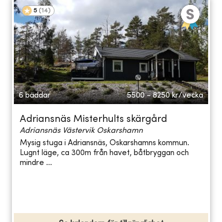
5
(
14
)
6 bäddar
5500 - 8250
kr/vecka
Adriansnäs Misterhults skärgård
Adriansnäs Västervik Oskarshamn
Mysig stuga i Adriansnäs, Oskarshamns kommun.
Lugnt läge, ca 300m från havet, båtbryggan och
mindre ...