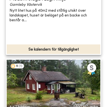
Gamleby Västervik
Nytt litet hus på 40m2 med ståtlig utsikt över
landskapet, huset är beläget på en backe och
består a...
Se kalendern för tillgänglighet
5
(
1
)
4 + 1 bäddar
5600
kr/vecka