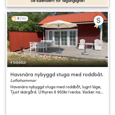
Se kalendern för tillgänglighet
5
(
14
)
4 bäddar
Havsnära nybyggd stuga med roddbåt.
Loftahammar
Havsnära nybyggd stuga med roddbåt, lugnt läge,
Tjust skärgård. Uthyres 6 950kr/vecka. Vacker na...