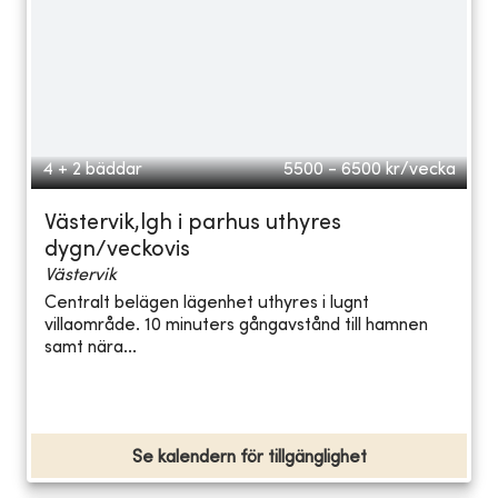
4 + 2 bäddar
5500 - 6500
kr/vecka
Västervik,lgh i parhus uthyres
dygn/veckovis
Västervik
Centralt belägen lägenhet uthyres i lugnt
villaområde. 10 minuters gångavstånd till hamnen
samt nära...
Se kalendern för tillgänglighet