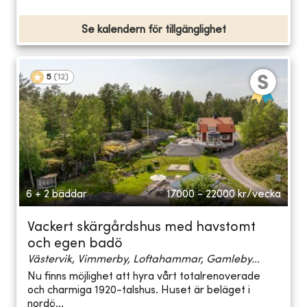
Se kalendern för tillgänglighet
5
(
12
)
6 + 2 bäddar
17000 - 22000
kr/vecka
Vackert skärgårdshus med havstomt
och egen badö
Västervik, Vimmerby, Loftahammar, Gamleby...
Nu finns möjlighet att hyra vårt totalrenoverade
och charmiga 1920-talshus. Huset är beläget i
nordö...