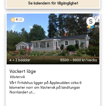
Se kalendern för tillgänglighet
5
(
2
)
4 + 2 bäddar
6500 - 9900
kr/vecka
Vackert läge
Västervik
Vårt Fritidshus ligger på Äppleudden cirka 6
kilometer norr om Västervik på landtungan
Norrlandet ut...