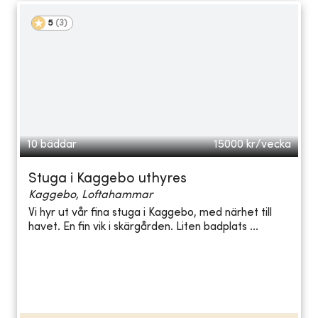
5
(
3
)
10 bäddar
15000
kr/vecka
Stuga i Kaggebo uthyres
Kaggebo, Loftahammar
Vi hyr ut vår fina stuga i Kaggebo, med närhet till
havet. En fin vik i skärgården. Liten badplats ...