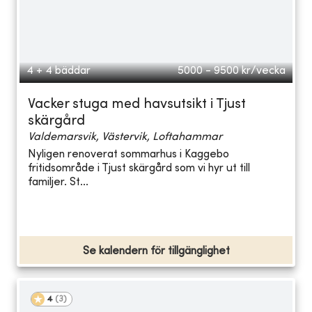
4 + 4 bäddar
5000 - 9500
kr/vecka
Vacker stuga med havsutsikt i Tjust
skärgård
Valdemarsvik, Västervik, Loftahammar
Nyligen renoverat sommarhus i Kaggebo
fritidsområde i Tjust skärgård som vi hyr ut till
familjer. St...
Se kalendern för tillgänglighet
4
(
3
)