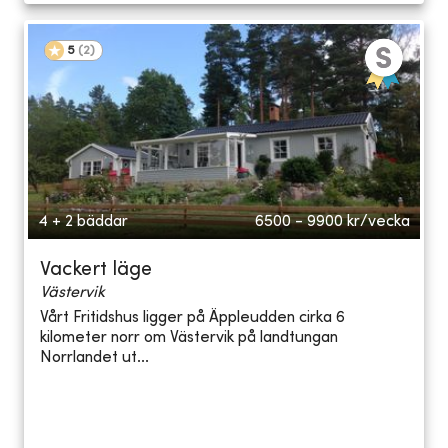
5
(
2
)
4 + 2 bäddar
6500 - 9900
kr/vecka
Vackert läge
Västervik
Vårt Fritidshus ligger på Äppleudden cirka 6
kilometer norr om Västervik på landtungan
Norrlandet ut...