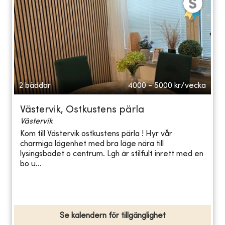
2 bäddar
4000 - 5000
kr/vecka
Västervik, Ostkustens pärla
Västervik
Kom till Västervik ostkustens pärla ! Hyr vår
charmiga lägenhet med bra läge nära till
lysingsbadet o centrum. Lgh är stilfult inrett med en
bo u...
Se kalendern för tillgänglighet