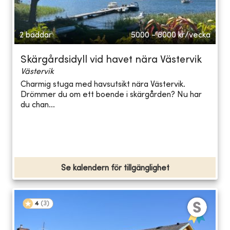
2 bäddar
5000 - 8000
kr/vecka
Skärgårdsidyll vid havet nära Västervik
Västervik
Charmig stuga med havsutsikt nära Västervik.
Drömmer du om ett boende i skärgården? Nu har
du chan...
Se kalendern för tillgänglighet
4
(
3
)