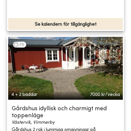
Se kalendern för tillgänglighet
(
1
)
4 + 2 bäddar
7000
kr/vecka
Gårdshus idyllisk och charmigt med
toppenläge
Västervik, Vimmerby
Gårdshus 2 rok i lummiga omgivningar på