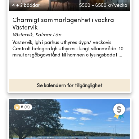
4 + 2 bäddar
5500 - 6500
kr/vecka
Charmigt sommarlägenhet i vackra
Västervik
Västervik, Kalmar Län
Västervik, lgh i parhus uthyres dygn/ veckovis
Centralt belägen lgh uthyres i lungt villaområde. 10
minutersgåbgavstånd till hamnen o lysingsbadet ...
Se kalendern för tillgänglighet
5
(
5
)