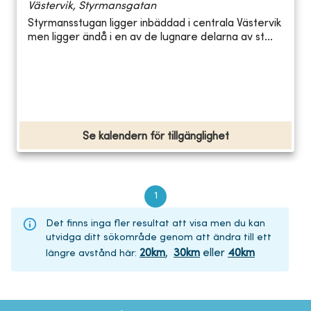
Västervik, Styrmansgatan
Styrmansstugan ligger inbäddad i centrala Västervik
men ligger ändå i en av de lugnare delarna av st...
Se kalendern för tillgänglighet
1
Det finns inga fler resultat att visa men du kan
utvidga ditt sökområde genom att ändra till ett
20
km
,
30
km
eller
40
km
längre avstånd här
: