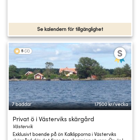
Se kalendern för tillgänglighet
5
(
2
)
7 bäddar
17500
kr/vecka
Privat ö i Västerviks skärgård
Västervik
Exklusivt boende på ön Kalklipporna i Västerviks