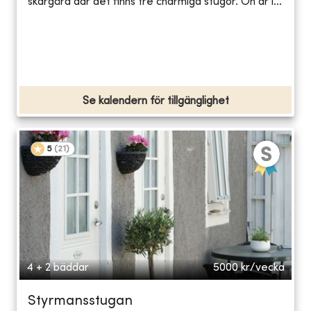
skärgård där det finns tre charmiga stugor. Ön är l...
Se kalendern för tillgänglighet
5
(
21
)
4 + 2 bäddar
5000
kr/vecka
Styrmansstugan