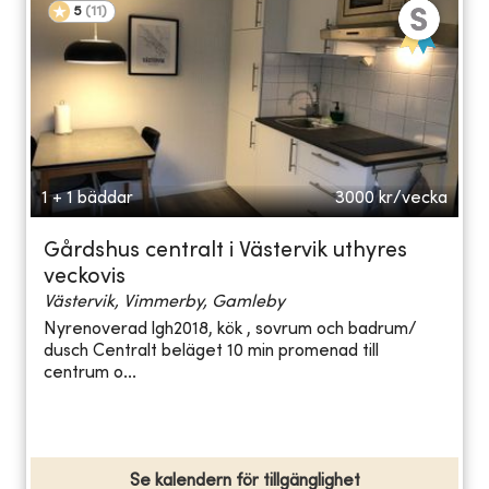
5
(
11
)
1 + 1 bäddar
3000
kr/vecka
Gårdshus centralt i Västervik uthyres
veckovis
Västervik, Vimmerby, Gamleby
Nyrenoverad lgh2018, kök , sovrum och badrum/
dusch Centralt beläget 10 min promenad till
centrum o...
Se kalendern för tillgänglighet