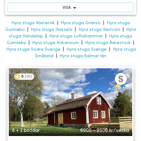
VISA
Hyra stuga Västervik
|
Hyra stuga Gränsö
|
Hyra stuga
Gunnebo
|
Hyra stuga Hasselö
|
Hyra stuga Västrum
|
Hyra
stuga Händelöp
|
Hyra stuga Loftahammar
|
Hyra stuga
Gamleby
|
Hyra stuga Ankarsrum
|
Hyra stuga Äskestock
|
Hyra stuga Södra Sverige
|
Hyra stuga Sverige
|
Hyra stuga
Småland
|
Hyra stuga Kalmar län
5
(
10
)
6 + 2 bäddar
6900 - 9500
kr/vecka