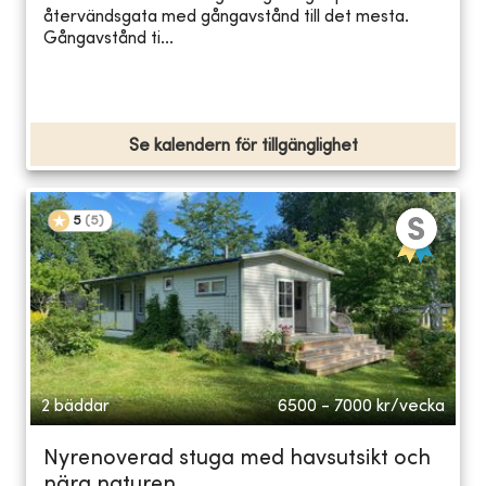
återvändsgata med gångavstånd till det mesta.
Gångavstånd ti...
Se kalendern för tillgänglighet
5
(
5
)
2 bäddar
6500 - 7000
kr/vecka
Nyrenoverad stuga med havsutsikt och
nära naturen