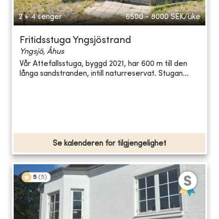
2 + 4 senger
6500 - 8000
SEK/uke
Fritidsstuga Yngsjöstrand
Yngsjö, Åhus
Vår Attefallsstuga, byggd 2021, har 600 m till den
långa sandstranden, intill naturreservat. Stugan...
Se kalenderen for tilgjengelighet
5
(
5
)