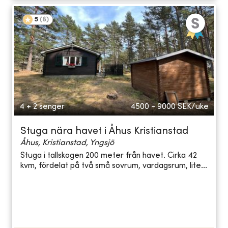
5
(
8
)
4 + 2 senger
4500 - 9000
SEK/uke
Stuga nära havet i Åhus Kristianstad
Åhus, Kristianstad, Yngsjö
Stuga i tallskogen 200 meter från havet. Cirka 42
kvm, fördelat på två små sovrum, vardagsrum, lite...