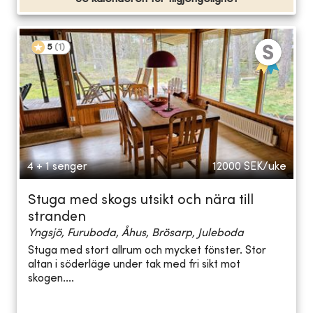
5
(
1
)
4 + 1 senger
12000
SEK/uke
Stuga med skogs utsikt och nära till
stranden
Yngsjö, Furuboda, Åhus, Brösarp, Juleboda
Stuga med stort allrum och mycket fönster. Stor
altan i söderläge under tak med fri sikt mot
skogen....