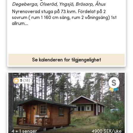
Degeberga, Olseröd, Yngsjö, Brösarp, Åhus
Nyrenoverad stuga på 73 kvm. Fördelat på 2
sovrum ( rum 1 160 cm säng, rum 2 våningsäng) 1st
allrum...
Se kalenderen for tilgjengelighet
5
(
18
)
4 + 1 senger
4900
SEK/uke