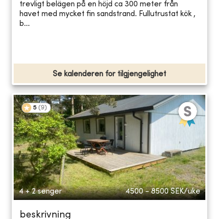
trevligt belägen på en höjd ca 300 meter från
havet med mycket fin sandstrand. Fullutrustat kök ,
b...
Se kalenderen for tilgjengelighet
5
(
9
)
4 + 2 senger
4500 - 8500
SEK/uke
beskrivning