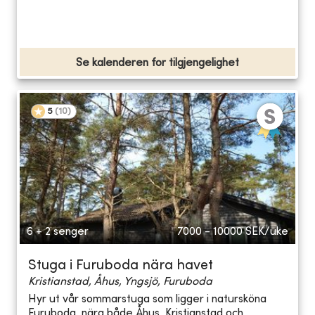
Se kalenderen for tilgjengelighet
5
(
10
)
6 + 2 senger
7000 - 10000
SEK/uke
Stuga i Furuboda nära havet
Kristianstad, Åhus, Yngsjö, Furuboda
Hyr ut vår sommarstuga som ligger i natursköna
Furuboda, nära både Åhus, Kristianstad och