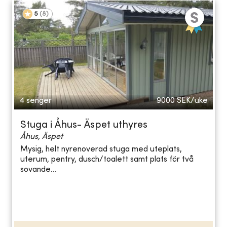
5
(
8
)
4 senger
9000
SEK/uke
Stuga i Åhus- Äspet uthyres
Åhus, Äspet
Mysig, helt nyrenoverad stuga med uteplats,
uterum, pentry, dusch/toalett samt plats för två
sovande...