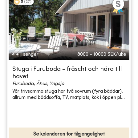
5
(
27
)
4 + 1 senger
8000 - 10000
SEK/uke
Stuga i Furuboda - fräscht och nära till
havet
Furuboda, Åhus, Yngsjö
Vår trivsamma stuga har två sovrum (fyra bäddar),
allrum med bäddsoffa, TV, matplats, kök i öppen pl...
Se kalenderen for tilgjengelighet