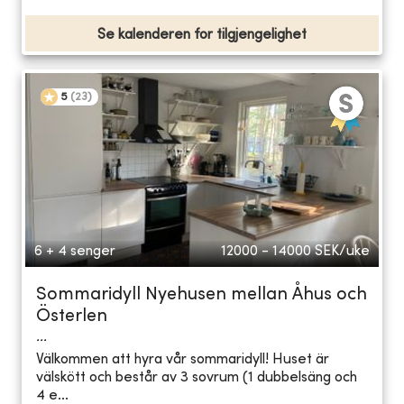
Se kalenderen for tilgjengelighet
5
(
23
)
6 + 4 senger
12000 - 14000
SEK/uke
Sommaridyll Nyehusen mellan Åhus och
Österlen
...
Välkommen att hyra vår sommaridyll! Huset är
välskött och består av 3 sovrum (1 dubbelsäng och
4 e...