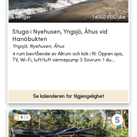
6 senger
14000
SEK/uke
Stuga i Nyehusen, Yngsjö, Åhus vid
Hanöbukten
Yngsjö, Nyehusen, Åhus
4 rum bestående av Allrum och kök i fil: Öppen spis,
TV, Wi-Fi, luft/luft värmepump 3 Sovrum: 1 du...
Se kalenderen for tilgjengelighet
5
(
1
)