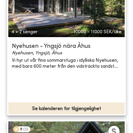
4 + 2 senger
10000 - 11000
SEK/uke
Nyehusen - Yngsjö nära Åhus
Nyehusen, Yngsjö, Åhus
Vi hyr ut vår fina sommarstuga i idylliska Nyehusen,
med bara 600 meter från den vidsträckta sandst...
Se kalenderen for tilgjengelighet
5
(
2
)