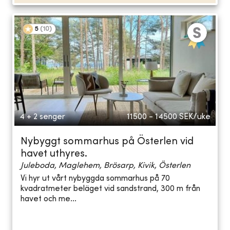
5
(
10
)
4 + 2 senger
11500 - 14500
SEK/uke
Nybyggt sommarhus på Österlen vid
havet uthyres.
Juleboda, Maglehem, Brösarp, Kivik, Österlen
Vi hyr ut vårt nybyggda sommarhus på 70
kvadratmeter beläget vid sandstrand, 300 m från
havet och me...