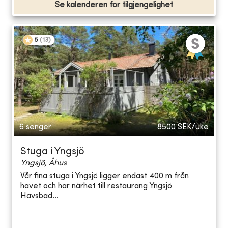
Se kalenderen for tilgjengelighet
5
(
13
)
6 senger
8500
SEK/uke
Stuga i Yngsjö
Yngsjö, Åhus
Vår fina stuga i Yngsjö ligger endast 400 m från
havet och har närhet till restaurang Yngsjö
Havsbad...