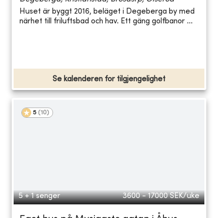
Huset är byggt 2016, beläget i Degeberga by med
närhet till friluftsbad och hav. Ett gäng golfbanor ...
Se kalenderen for tilgjengelighet
5
(
10
)
5 + 1 senger
3600 - 17000
SEK/uke