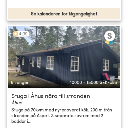
Se kalenderen for tilgjengelighet
5
(
9
)
6 senger
10000 - 15000
SEK/uke
Stuga i Åhus nära till stranden
Åhus
Stuga på 70kvm med nyrenoverat kök. 200 m från
stranden på Äspet. 3 separata sovrum med 2
bäddar i...