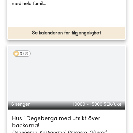
med hela famil...
Se kalenderen for tilgjengelighet
5
(
3
)
6 senger
10000 - 15000
SEK/uke
Hus i Degeberga med utsikt över
backarna!
Degeberga, Kristianstad, Brösasrp, Olseröd