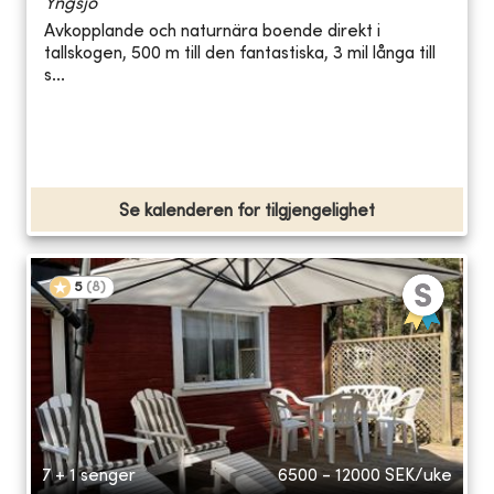
Yngsjö
Avkopplande och naturnära boende direkt i
tallskogen, 500 m till den fantastiska, 3 mil långa till
s...
Se kalenderen for tilgjengelighet
5
(
8
)
7 + 1 senger
6500 - 12000
SEK/uke