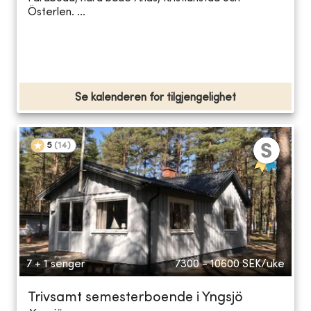
Österlen. ...
Se kalenderen for tilgjengelighet
5
(
14
)
7 + 1 senger
7300 - 10600
SEK/uke
Trivsamt semesterboende i Yngsjö