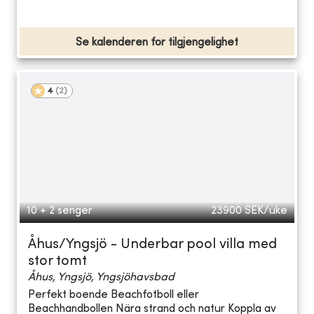
Se kalenderen for tilgjengelighet
4
(
2
)
10 + 2 senger
23900
SEK/uke
Åhus/Yngsjö - Underbar pool villa med
stor tomt
Åhus, Yngsjö, Yngsjöhavsbad
Perfekt boende Beachfotboll eller
Beachhandbollen Nära strand och natur Koppla av