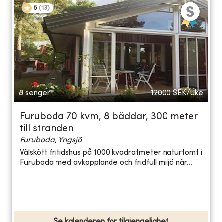
5
(
13
)
8 senger
12000
SEK/uke
Furuboda 70 kvm, 8 bäddar, 300 meter
till stranden
Furuboda, Yngsjö
Välskött fritidshus på 1000 kvadratmeter naturtomt i
Furuboda med avkopplande och fridfull miljö när...
Se kalenderen for tilgjengelighet