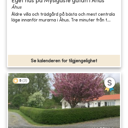
Eget hus på Mysigaste gatan i Åhus
Åhus
Äldre villa och trädgård på bästa och mest centrala
läge innanför murarna i Åhus. Tre minuter från t...
Se kalenderen for tilgjengelighet
5
(
3
)