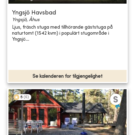
Yngsjö Havsbad
Yngsjö, Åhus
Ljus, fräsch stuga med tillhörande gäststuga på
naturtomt (1542 kvm) i populärt stugområde i
Yngsjö...
Se kalenderen for tilgjengelighet
5
(
6
)