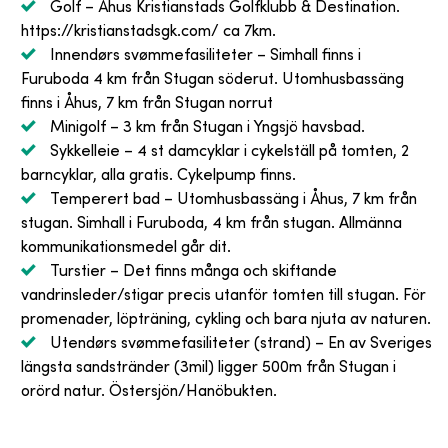
Golf
– Åhus Kristianstads Golfklubb & Destination.
https://kristianstadsgk.com/ ca 7km.
Innendørs svømmefasiliteter
– Simhall finns i
Furuboda 4 km från Stugan söderut. Utomhusbassäng
finns i Åhus, 7 km från Stugan norrut
Minigolf
– 3 km från Stugan i Yngsjö havsbad.
Sykkelleie
– 4 st damcyklar i cykelställ på tomten, 2
barncyklar, alla gratis. Cykelpump finns.
Temperert bad
– Utomhusbassäng i Åhus, 7 km från
stugan. Simhall i Furuboda, 4 km från stugan. Allmänna
kommunikationsmedel går dit.
Turstier
– Det finns många och skiftande
vandrinsleder/stigar precis utanför tomten till stugan. För
promenader, löpträning, cykling och bara njuta av naturen.
Utendørs svømmefasiliteter (strand)
– En av Sveriges
längsta sandstränder (3mil) ligger 500m från Stugan i
orörd natur. Östersjön/Hanöbukten.