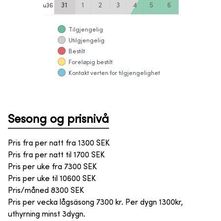
31
1
2
3
4
5
6
u
36
Tilgjengelig
Utilgjengelig
Bestilt
Foreløpig bestilt
Kontakt verten for tilgjengelighet
Sesong og prisnivå
Pris fra per natt fra
1300
SEK
Pris fra per natt til
1700
SEK
Pris per uke fra
7300
SEK
Pris per uke til
10600
SEK
Pris/måned
8300
SEK
Pris per vecka lågsäsong 7300 kr. Per dygn 1300kr,
uthyrning minst 3dygn.