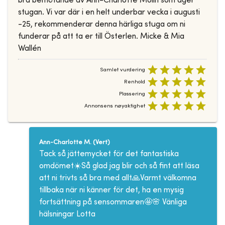
bra bemötande av Ann-Charlotte Molin som äger
stugan. Vi var där i en helt underbar vecka i augusti
-25, rekommenderar denna härliga stuga om ni
funderar på att ta er till Österlen. Micke & Mia
Wallén
Samlet vurdering
Renhold
Plassering
Annonsens nøyaktighet
Ann-Charlotte M.
(
Vert
)
Tack så jättemycket för det fantastiska
omdömet☀️Så glad jag blir och så fint att läsa
att ni trivts så bra med allt🙏Varmt välkomna
tillbaka när ni känner för det, ha en mysig
fortsättning på sensommaren🤩🌸 Vänliga
hälsningar Lotta