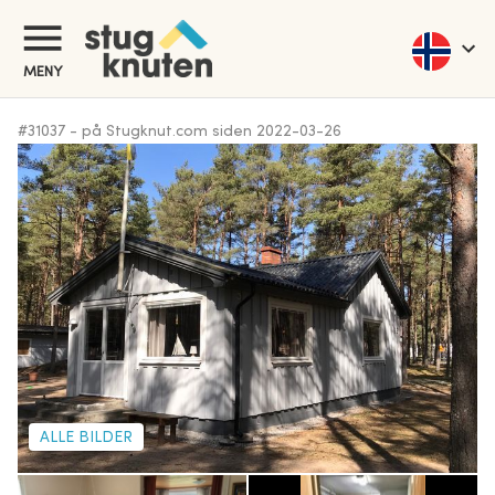
MENY
#
31037
-
på Stugknut.com siden
2022-03-26
ALLE BILDER