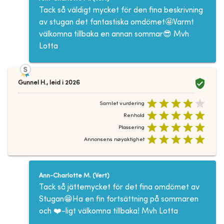
Tack så väldigt mycket för den fina beskrivning
av stugan det fantastiska omdömet🤩Varmt
välkomna tillbaka en annan sommar😎 Mvh
Lotta
Gunnel H.
,
leid i
2026
Samlet vurdering
Renhold
Plassering
Annonsens nøyaktighet
Ann-Charlotte M.
(
Vert
)
Tack så jättemycket för det fina omdömet av
Stugan😁Ha en fin fortsättning på sommaren
och ❤️-ligt välkomna tillbaka! Mvh Lotta