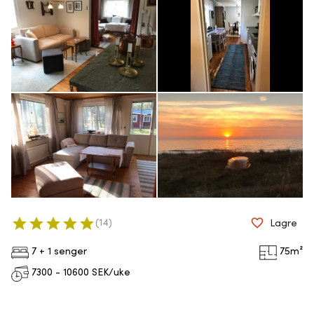
(
14
)
Lagre
7 + 1 senger
75
m²
7300 - 10600
SEK/uke