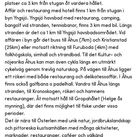
platser ca 3 km från stugan åt vardera hållet.
Affär och restaurang med hotell finns 1 km från stugan i
byn Yngsjö. Yngsjö havsbad med restaurang, camping,
bangolf vid stranden, tennisbanor, finns 3 km med bil. Längs
stranden är det ca 1 km till Yngsjö havsbadsområdet. Vid
affären i byn går det buss till Åhus (7km) och Kristianstad
(25km) eller motsatt riktning till Furuboda (4km) med
folkhögskola, simhall och strandbad. Till det Kultur- och
nöjesrika Åhus kan man även cykla längs en utmärkt
cykelväg genom trevlig naturskog. På vägen till Åhus ligger
ett rökeri med både restaurang och delikatessaffär. I Åhus
finns också golfbana o padelhall. Vandra till Åhus längs
stranden, till Kronoskogen, rökeri och hamnens
restauranger. Åt motsatt håll till Gropahålet (Helge ås
mynning), där det finns möjlighet till fiske under vissa
perioder.
Det är nära till Österlen med unik natur, jordbrukslandskap
och pittoreska kustsamhällen med många aktiviteter,
marknader, restauranger, caféer och välkänd