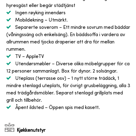
hyresgäst eller begär städtjänst
Ingen røyking innendørs
Mobildekning
– Utmärkt.
Separerte soverom
– Ett mindre sovrum med bäddar
(våningssäng och enkelsäng). En bäddsoffa i vardera av
allrummen med tjocka draperier att dra för mellan
rummen.
TV
– AppleTV
Utendørsmøbler
– Diverse olika möbelgrupper för ca
12 personer sammanlagt. Box för dynor. 2 solsängar.
Uteplass (terrasse osv)
– 1 nytt större trädäck, 1
mindre stenlagd uteplats, för övrigt grusbeläggning, alla 3
med trädgårdsmöbler. Separat stenlagd grillplats med
grill och tillbehör.
Åpent ildsted
– Öppen spis med kasett.
Kjøkkenutstyr