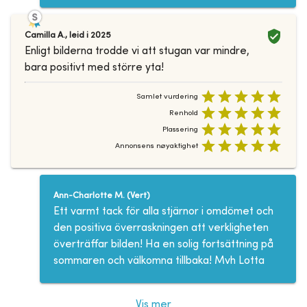
Camilla A.
,
leid i
2025
Enligt bilderna trodde vi att stugan var mindre,
bara positivt med större yta!
Samlet vurdering
Renhold
Plassering
Annonsens nøyaktighet
Ann-Charlotte M.
(
Vert
)
Ett varmt tack för alla stjärnor i omdömet och
den positiva överraskningen att verkligheten
överträffar bilden! Ha en solig fortsättning på
sommaren och välkomna tillbaka! Mvh Lotta
Vis mer