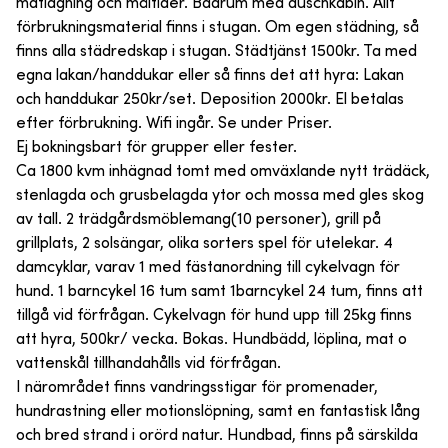
matlagning och måltider. Badrum med duschkabin. Allt
förbrukningsmaterial finns i stugan. Om egen städning, så
finns alla städredskap i stugan. Städtjänst 1500kr. Ta med
egna lakan/handdukar eller så finns det att hyra: Lakan
och handdukar 250kr/set. Deposition 2000kr. El betalas
efter förbrukning. Wifi ingår. Se under Priser.
Ej bokningsbart för grupper eller fester.
Ca 1800 kvm inhägnad tomt med omväxlande nytt trädäck,
stenlagda och grusbelagda ytor och mossa med gles skog
av tall. 2 trädgårdsmöblemang(10 personer), grill på
grillplats, 2 solsängar, olika sorters spel för utelekar. 4
damcyklar, varav 1 med fästanordning till cykelvagn för
hund. 1 barncykel 16 tum samt 1barncykel 24 tum, finns att
tillgå vid förfrågan. Cykelvagn för hund upp till 25kg finns
att hyra, 500kr/ vecka. Bokas. Hundbädd, löplina, mat o
vattenskål tillhandahålls vid förfrågan.
I närområdet finns vandringsstigar för promenader,
hundrastning eller motionslöpning, samt en fantastisk lång
och bred strand i orörd natur. Hundbad, finns på särskilda