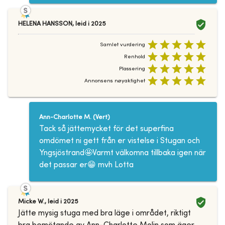
HELENA HANSSON
,
leid i
2025
Samlet vurdering
Renhold
Plassering
Annonsens nøyaktighet
Ann-Charlotte M.
(
Vert
)
Tack så jättemycket för det superfina
omdömet ni gett från er vistelse i Stugan och
Yngsjöstrand🤩Varmt välkomna tillbaka igen när
det passar er😁 mvh Lotta
Micke W.
,
leid i
2025
Jätte mysig stuga med bra läge i området, riktigt