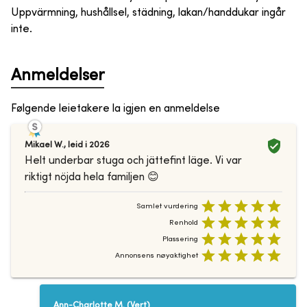
Uppvärmning, hushållsel, städning, lakan/handdukar ingår
inte.
Anmeldelser
Følgende leietakere la igjen en anmeldelse
Mikael W.
,
leid i
2026
Helt underbar stuga och jättefint läge. Vi var
riktigt nöjda hela familjen 😊
Samlet vurdering
Renhold
Plassering
Annonsens nøyaktighet
Ann-Charlotte M.
(
Vert
)