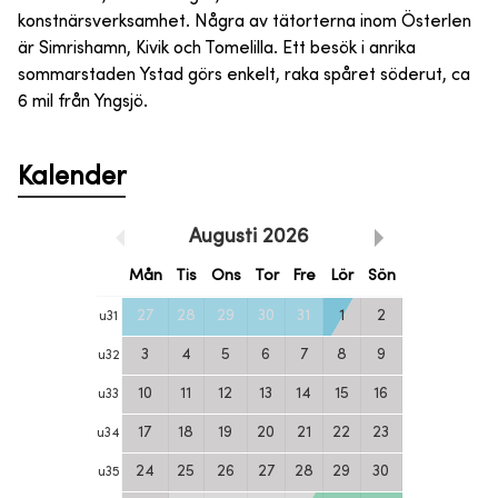
konstnärsverksamhet. Några av tätorterna inom Österlen
är Simrishamn, Kivik och Tomelilla. Ett besök i anrika
sommarstaden Ystad görs enkelt, raka spåret söderut, ca
6 mil från Yngsjö.
Kalender
Augusti
2026
Mån
Tis
Ons
Tor
Fre
Lör
Sön
27
28
29
30
31
1
2
u
31
3
4
5
6
7
8
9
u
32
10
11
12
13
14
15
16
u
33
17
18
19
20
21
22
23
u
34
24
25
26
27
28
29
30
u
35