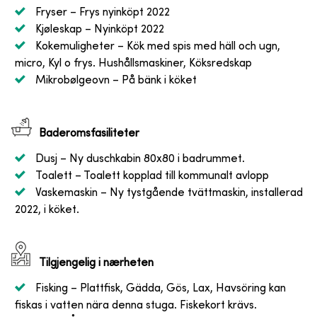
Fryser
– Frys nyinköpt 2022
Kjøleskap
– Nyinköpt 2022
Kokemuligheter
– Kök med spis med häll och ugn,
micro, Kyl o frys. Hushållsmaskiner, Köksredskap
Mikrobølgeovn
– På bänk i köket
Baderomsfasiliteter
Dusj
– Ny duschkabin 80x80 i badrummet.
Toalett
– Toalett kopplad till kommunalt avlopp
Vaskemaskin
– Ny tystgående tvättmaskin, installerad
2022, i köket.
Tilgjengelig i nærheten
Fisking
– Plattfisk, Gädda, Gös, Lax, Havsöring kan
fiskas i vatten nära denna stuga. Fiskekort krävs.