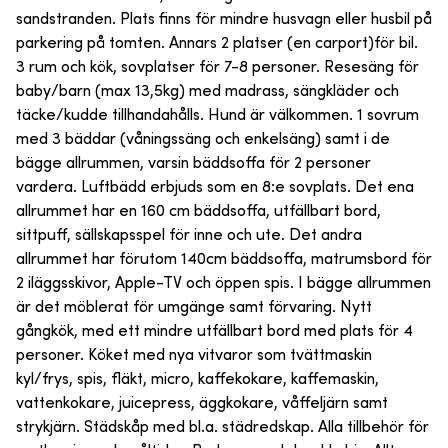
sandstranden. Plats finns för mindre husvagn eller husbil på
parkering på tomten. Annars 2 platser (en carport)för bil.
3 rum och kök, sovplatser för 7-8 personer. Resesäng för
baby/barn (max 13,5kg) med madrass, sängkläder och
täcke/kudde tillhandahålls. Hund är välkommen. 1 sovrum
med 3 bäddar (våningssäng och enkelsäng) samt i de
bägge allrummen, varsin bäddsoffa för 2 personer
vardera. Luftbädd erbjuds som en 8:e sovplats. Det ena
allrummet har en 160 cm bäddsoffa, utfällbart bord,
sittpuff, sällskapsspel för inne och ute. Det andra
allrummet har förutom 140cm bäddsoffa, matrumsbord för
2 iläggsskivor, Apple-TV och öppen spis. I bägge allrummen
är det möblerat för umgänge samt förvaring. Nytt
gångkök, med ett mindre utfällbart bord med plats för 4
personer. Köket med nya vitvaror som tvättmaskin
kyl/frys, spis, fläkt, micro, kaffekokare, kaffemaskin,
vattenkokare, juicepress, äggkokare, våffeljärn samt
strykjärn. Städskåp med bl.a. städredskap. Alla tillbehör för