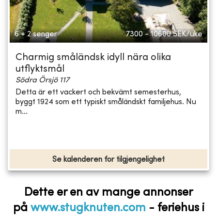
6 + 2 senger
7300 - 10600
SEK/uke
Charmig småländsk idyll nära olika
utflyktsmål
Södra Örsjö 117
Detta är ett vackert och bekvämt semesterhus,
byggt 1924 som ett typiskt småländskt familjehus. Nu
m...
Se kalenderen for tilgjengelighet
Dette er en av mange annonser
på
www.stugknuten.com
-
feriehus i