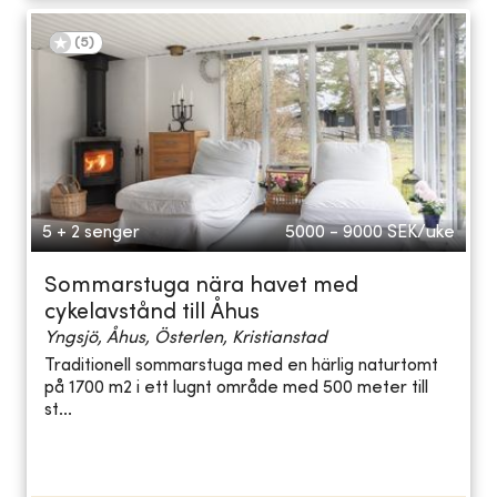
(
5
)
5 + 2 senger
5000 - 9000
SEK/uke
Sommarstuga nära havet med
cykelavstånd till Åhus
Yngsjö, Åhus, Österlen, Kristianstad
Traditionell sommarstuga med en härlig naturtomt
på 1700 m2 i ett lugnt område med 500 meter till
st...