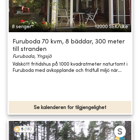
8 senger
12000
SEK/uke
Furuboda 70 kvm, 8 bäddar, 300 meter
till stranden
Furuboda, Yngsjö
Välskött fritidshus på 1000 kvadratmeter naturtomt i
Furuboda med avkopplande och fridfull miljö när...
Se kalenderen for tilgjengelighet
5
(
18
)