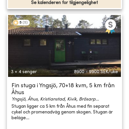
Se kalenderen for tilgjengelighet
5
(
5
)
3 + 4 senger
8900 - 9900
SEK/uke
Fin stuga i Yngsjö, 70+18 kvm, 5 km från
Åhus
Yngsjö, Åhus, Kristianstad, Kivik, Brösarp...
Stugan ligger ca 5 km från Åhus med fin separat
cykel och promenadväg genom skogen. Stugan är
beläge...