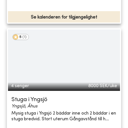
Se kalenderen for tilgjengelighet
5
(
1
)
4 senger
8000
SEK/uke
Stuga i Yngsjö
Yngsjö, Åhus
Mysig stuga i Yngsjö 2 bäddar inne och 2 bäddar i en
stuga bredvid. Stort uterum Gångavstånd till h...