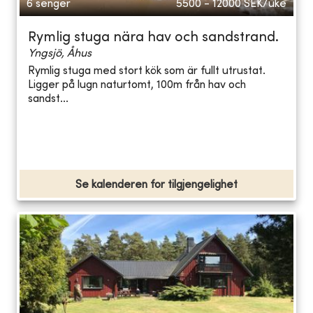
6 senger
5500 - 12000
SEK/uke
Rymlig stuga nära hav och sandstrand.
Yngsjö, Åhus
Rymlig stuga med stort kök som är fullt utrustat.
Ligger på lugn naturtomt, 100m från hav och
sandst...
Se kalenderen for tilgjengelighet