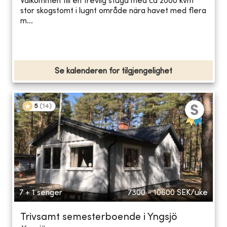
Välkommen till en trevlig stuga med ca 2000 kvm
stor skogstomt i lugnt område nära havet med flera
m...
Se kalenderen for tilgjengelighet
5
(
14
)
7 + 1 senger
7300 - 10600
SEK/uke
Trivsamt semesterboende i Yngsjö