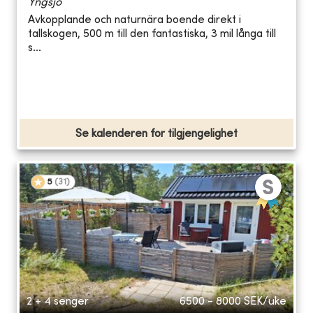
Yngsjö
Avkopplande och naturnära boende direkt i
tallskogen, 500 m till den fantastiska, 3 mil långa till
s...
Se kalenderen for tilgjengelighet
5
(
31
)
2 + 4 senger
6500 - 8000
SEK/uke