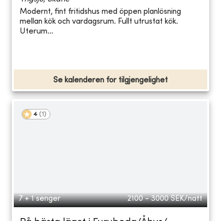
Modernt, fint fritidshus med öppen planlösning
mellan kök och vardagsrum. Fullt utrustat kök.
Uterum...
Se kalenderen for tilgjengelighet
4
(
1
)
7 + 1 senger
2100 - 3000
SEK/natt