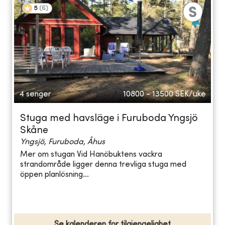
5
(
6
)
4 senger
10800 - 13500
SEK/uke
Stuga med havsläge i Furuboda Yngsjö
Skåne
Yngsjö, Furuboda, Åhus
Mer om stugan Vid Hanöbuktens vackra
strandområde ligger denna trevliga stuga med
öppen planlösning...
Se kalenderen for tilgjengelighet