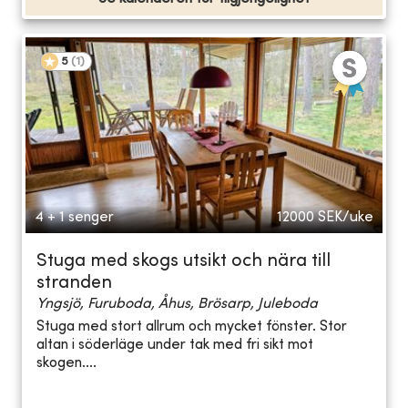
5
(
1
)
4 + 1 senger
12000
SEK/uke
Stuga med skogs utsikt och nära till
stranden
Yngsjö, Furuboda, Åhus, Brösarp, Juleboda
Stuga med stort allrum och mycket fönster. Stor
altan i söderläge under tak med fri sikt mot
skogen....