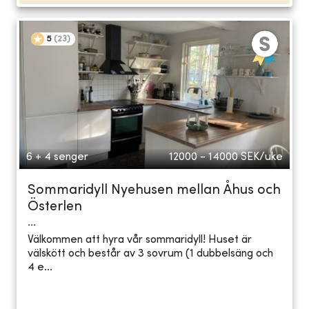
5
(
23
)
6 + 4 senger
12000 - 14000
SEK/uke
Sommaridyll Nyehusen mellan Åhus och
Österlen
...
Välkommen att hyra vår sommaridyll! Huset är
välskött och består av 3 sovrum (1 dubbelsäng och
4 e...