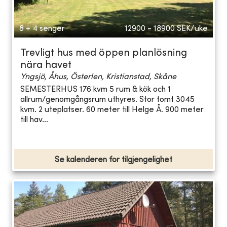
8 + 4 senger
12900 - 18900
SEK/uke
Trevligt hus med öppen planlösning
nära havet
Yngsjö, Åhus, Österlen, Kristianstad, Skåne
SEMESTERHUS 176 kvm 5 rum & kök och 1
allrum/genomgångsrum uthyres. Stor tomt 3045
kvm. 2 uteplatser. 60 meter till Helge Å. 900 meter
till hav...
Se kalenderen for tilgjengelighet