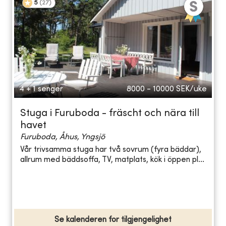
5
(
27
)
4 + 1 senger
8000 - 10000
SEK/uke
Stuga i Furuboda - fräscht och nära till
havet
Furuboda, Åhus, Yngsjö
Vår trivsamma stuga har två sovrum (fyra bäddar),
allrum med bäddsoffa, TV, matplats, kök i öppen pl...
Se kalenderen for tilgjengelighet