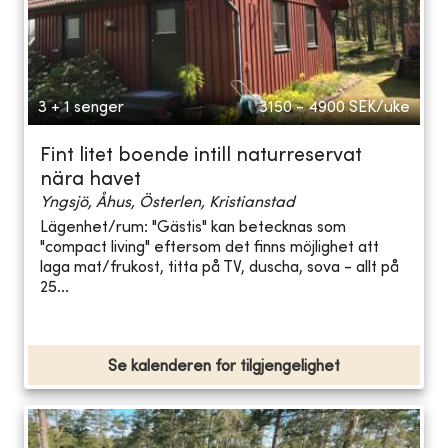
3 + 1 senger
3150 - 4900
SEK/uke
Fint litet boende intill naturreservat
nära havet
Yngsjö, Åhus, Österlen, Kristianstad
Lägenhet/rum: "Gästis" kan betecknas som
"compact living" eftersom det finns möjlighet att
laga mat/frukost, titta på TV, duscha, sova - allt på
25...
Se kalenderen for tilgjengelighet