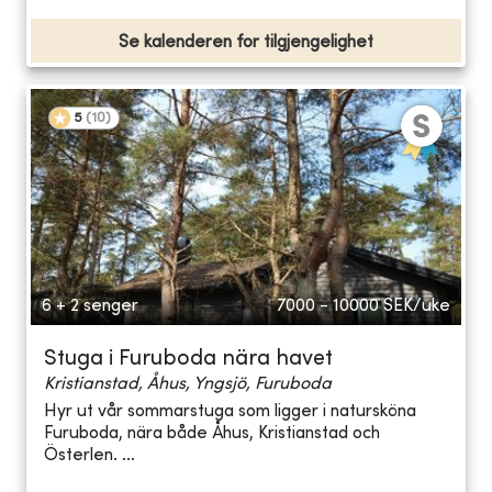
Se kalenderen for tilgjengelighet
5
(
10
)
6 + 2 senger
7000 - 10000
SEK/uke
Stuga i Furuboda nära havet
Kristianstad, Åhus, Yngsjö, Furuboda
Hyr ut vår sommarstuga som ligger i natursköna
Furuboda, nära både Åhus, Kristianstad och
Österlen. ...