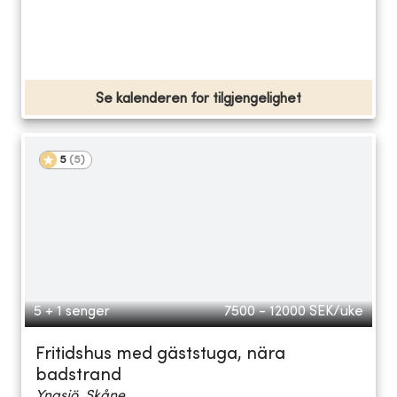
Se kalenderen for tilgjengelighet
5
(
5
)
5 + 1 senger
7500 - 12000
SEK/uke
Fritidshus med gäststuga, nära
badstrand
Yngsjö, Skåne