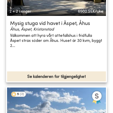
2 + 2 senger
6500
SEK/uke
Mysig stuga vid havet i Äspet, Åhus
Åhus, Äspet, Kristanstad
Välkommen att hyra vårt attefallshus i fridfulla
Äspet strax söder om Åhus. Huset är 30 kvm, byggt
2...
Se kalenderen for tilgjengelighet
5
(
3
)