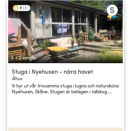
5
(
5
)
5 + 2 senger
Stuga i Nyehusen - nära havet
Åhus
Vi hyr ut vår trivsamma stuga i lugna och natursköna
Nyehusen, Skåne. Stugan är belägen i tallskog ...