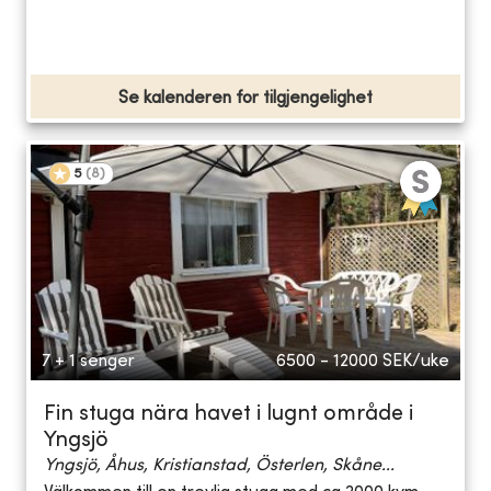
Se kalenderen for tilgjengelighet
5
(
8
)
7 + 1 senger
6500 - 12000
SEK/uke
Fin stuga nära havet i lugnt område i
Yngsjö
Yngsjö, Åhus, Kristianstad, Österlen, Skåne...