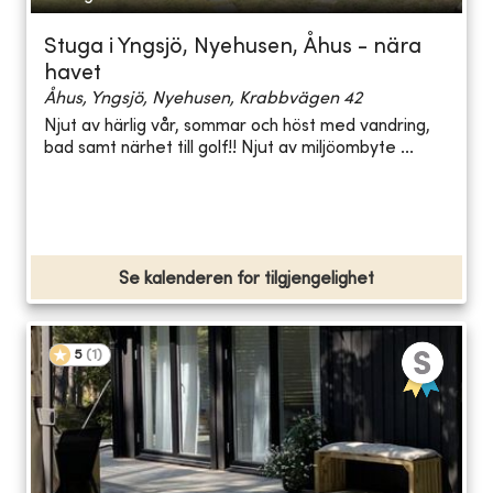
Stuga i Yngsjö, Nyehusen, Åhus - nära
havet
Åhus, Yngsjö, Nyehusen, Krabbvägen 42
Njut av härlig vår, sommar och höst med vandring,
bad samt närhet till golf!! Njut av miljöombyte ...
Se kalenderen for tilgjengelighet
5
(
1
)