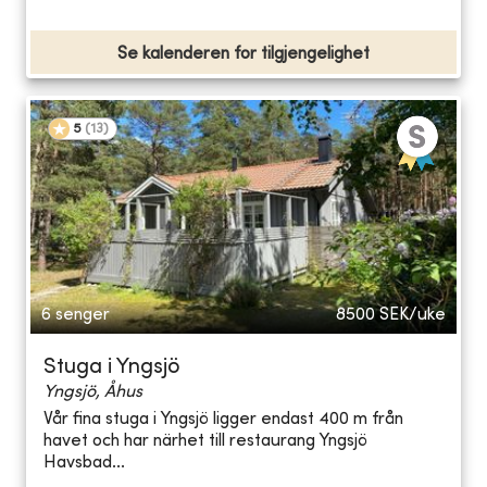
Se kalenderen for tilgjengelighet
5
(
13
)
6 senger
8500
SEK/uke
Stuga i Yngsjö
Yngsjö, Åhus
Vår fina stuga i Yngsjö ligger endast 400 m från
havet och har närhet till restaurang Yngsjö
Havsbad...