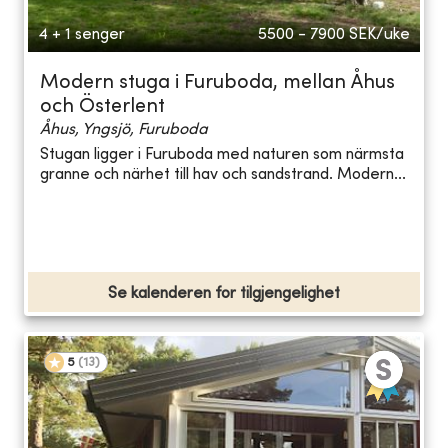
4 + 1 senger
5500 - 7900
SEK/uke
Modern stuga i Furuboda, mellan Åhus
och Österlent
Åhus, Yngsjö, Furuboda
Stugan ligger i Furuboda med naturen som närmsta
granne och närhet till hav och sandstrand. Modern...
Se kalenderen for tilgjengelighet
5
(
13
)