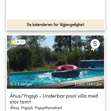
Se kalenderen for tilgjengelighet
4
(
2
)
10 + 2 senger
23900
SEK/uke
Åhus/Yngsjö - Underbar pool villa med
stor tomt
Åhus, Yngsjö, Yngsjöhavsbad