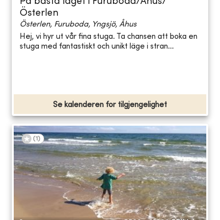
På bästa läget i Furuboda/Åhus/
Österlen
Österlen, Furuboda, Yngsjö, Åhus
Hej, vi hyr ut vår fina stuga. Ta chansen att boka en
stuga med fantastiskt och unikt läge i stran...
Se kalenderen for tilgjengelighet
(
1
)