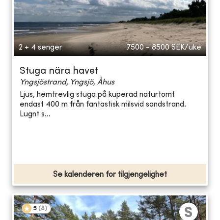
2 + 4 senger
7500 - 8500
SEK/uke
Stuga nära havet
Yngsjöstrand, Yngsjö, Åhus
Ljus, hemtrevlig stuga på kuperad naturtomt
endast 400 m från fantastisk milsvid sandstrand.
Lugnt s...
Se kalenderen for tilgjengelighet
5
(
8
)