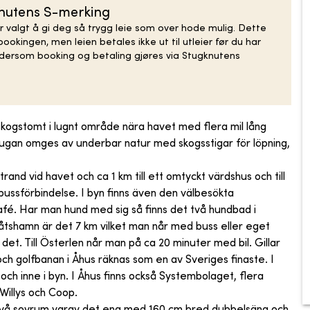
knutens S-merking
r valgt å gi deg så trygg leie som over hode mulig. Dette
ookingen, men leien betales ikke ut til utleier før du har
n dersom booking og betaling gjøres via Stugknutens
skogstomt i lugnt område nära havet med flera mil lång
tugan omges av underbar natur med skogsstigar för löpning,
trand vid havet och ca 1 km till ett omtyckt värdshus och till
bussförbindelse. I byn finns även den välbesökta
café. Har man hund med sig så finns det två hundbad i
åtshamn är det 7 km vilket man når med buss eller eget
det. Till Österlen når man på ca 20 minuter med bil. Gillar
 och golfbanan i Åhus räknas som en av Sveriges finaste. I
h inne i byn. I Åhus finns också Systembolaget, flera
Willys och Coop.
 två sovrum varav det ena med 160 cm bred dubbelsäng och