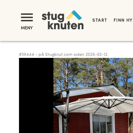
START
FINN H
MENY
#
39444
-
på Stugknut.com siden
2025-03-12