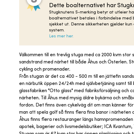
Dette boalternativet har Stug
Stugknutens S-merking betyr at utleier ha
boalternativet betales i forbindelse med b
sjekket ut. Denne sikkerheten gjelder ku
system.
Les mer her.
Välkommen till en trevlig stuga med ca 2000 kvm stor 
sandstrand med närhet till både Åhus och Österlen. S
cykling och promenader.
Från stugan är det ca 400 - 500 m till en jättefin sands
en närbutik öppen 24/24h med självbetjäning samt till 
glassfabriken "Otto glass" med fabriksförsäljning och 
närheten. Till Åhus med mysig äldre bykärna och småb
fordon. Det finns även cykelväg dit om man känner för 
man att spela golf så finns flera fina banor i närheten
Åhus finns flera restauranger längs hamnpromenaden oc
apotek, bagerier och livsmedelsbutiker; ICA Kvantum, 
Stugan som är 67 kvm stor har öppen planlösning och