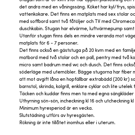
det andra med en våningssäng. Köket har kyl/frys, spi
vattenkokare. Det finns en matplats med sex stolar och
med soffbord samt två fåtöljer och TV med Chromecast
duschkabin. Stugan har elvärme, luftvärmepump samt
Utanför stugan finns dels en mindre veranda mot väge
matplats för 6 - 7 personer.
Det finns också en gäststuga på 20 kvm med en familj
matbord med två stolar och en pall, pentry med två ko
micro samt badrum med wc och dusch. Det finns också 
söderläge med utemöbler. Bägge stugorna har fiber m
att mot avgift låna en hopfällbar extrabädd (200 kr) sam
barnstol, skrinda, kolgrill, enklare cyklar och lite utelek 
Täcken och kuddar finns men ta med egna sängkläder
Uthyrning sön-sön, incheckning kl 16 och utcheckning kl 
Minimum hyresperiod är en vecka.
Slutstädning utförs av hyresgästen.
Rökning är inte tillåtet inomhus eller i uterum.