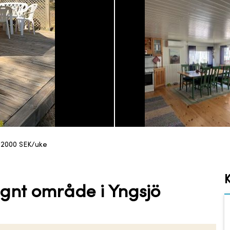
12000
SEK/uke
K
ugnt område i Yngsjö