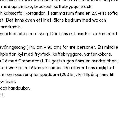
s med ugn, micro, brödrost, kaffebryggare och
 kökssoffa i kortändan. I samma rum finns en 2,5-sits soffa
. Det finns även ett litet, äldre badrum med wc och
 braskamin.
n och en altan mot skog. Där finns ett mindre uterum med
evåningssäng (140 cm + 90 cm) för tre personer. Ett mindre
kplattor, kyl med frysfack, kaffebryggare, vattenkokare,
TV med Chromecast. Till gäststugan finns en mindre altan i
ed Wi-Fi och TV kan streamas. Därutöver finns möjlighet
t en resesäng för spädbarn (200 kr). Fri tillgång finns till
för barn.
 och handdukar.
11.