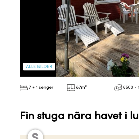
ALLE BILDER
7 + 1 senger
87
m²
6500 - 
Fin stuga nära havet i l