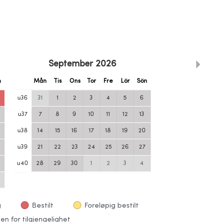
September
2026
n
Mån
Tis
Ons
Tor
Fre
Lör
Sön
u
36
31
1
2
3
4
5
6
u
37
7
8
9
10
11
12
13
u
38
14
15
16
17
18
19
20
u
39
21
22
23
24
25
26
27
u
40
28
29
30
1
2
3
4
g
Bestilt
Foreløpig bestilt
en for tilgjengelighet