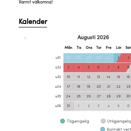
Varmt välkomna!
Kalender
Augusti
2026
Mån
Tis
Ons
Tor
Fre
Lör
Sö
u
31
27
28
29
30
31
1
2
u
32
3
4
5
6
7
8
9
u
33
10
11
12
13
14
15
16
u
34
17
18
19
20
21
22
23
u
35
24
25
26
27
28
29
30
u
36
31
1
2
3
4
5
6
Tilgjengelig
Utilgjengeli
Kontakt vert