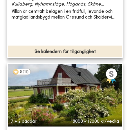
Kullaberg, Nyhamnsläge, Höganäs, Skåne...
Villan är centralt belägen i en fridfull, levande och
matglad landsbygd mellan Öresund och Skäldervi...
Se kalendern för tillgänglighet
5
(
11
)
7 + 2 bäddar
8000 - 12000
kr/vecka