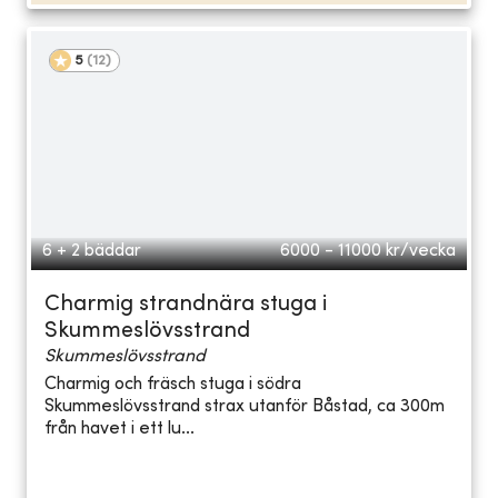
5
(
12
)
6 + 2 bäddar
6000 - 11000
kr/vecka
Charmig strandnära stuga i
Skummeslövsstrand
Skummeslövsstrand
Charmig och fräsch stuga i södra
Skummeslövsstrand strax utanför Båstad, ca 300m
från havet i ett lu...