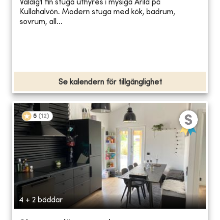
Väldigt fin stuga uthyres i mysiga Arild på
Kullahalvön. Modern stuga med kök, badrum,
sovrum, all...
Se kalendern för tillgänglighet
5
(
12
)
4 + 2 bäddar