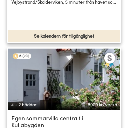
Vejbystrand/Skälderviken, 5 minuter från havet so...
Se kalendern för tillgänglighet
5
(
23
)
4 + 2 bäddar
8000
kr/vecka
Egen sommarvilla centralt i
Kullabygden