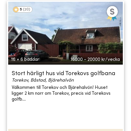
5
(
20
)
16 + 6 bäddar
16000 - 20000
kr/vecka
Stort härligt hus vid Torekovs golfbana
Torekov, Båstad, Bjärehalvön
Välkommen till Torekov och Bjärehalvön! Huset
ligger 2 km norr om Torekov, precis vid Torekovs
golfb...