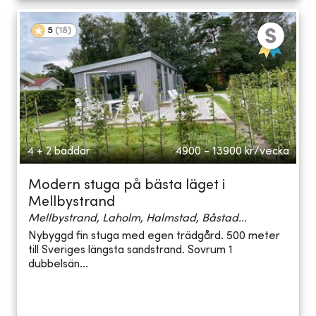
5
(
18
)
4 + 2 bäddar
4900 - 13900
kr/vecka
Modern stuga på bästa läget i
Mellbystrand
Mellbystrand, Laholm, Halmstad, Båstad...
Nybyggd fin stuga med egen trädgård. 500 meter
till Sveriges längsta sandstrand. Sovrum 1
dubbelsän...