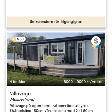
Se kalendern för tillgänglighet
5
(
7
)
4 bäddar
5000 - 9000
kr/vecka
Villavagn
Mellbystrand
Villavagn på egen tomt i villaområde uthyres.
Dubbelsäng 160cm Våningssäng med 2 st 80cm