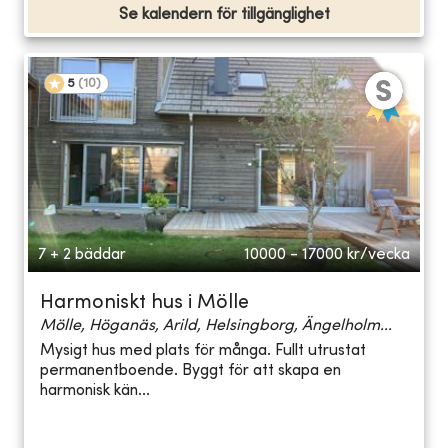
Se kalendern för tillgänglighet
5
(
10
)
7 + 2 bäddar
10000 - 17000
kr/vecka
Harmoniskt hus i Mölle
Mölle, Höganäs, Arild, Helsingborg, Ängelholm...
Mysigt hus med plats för många. Fullt utrustat
permanentboende. Byggt för att skapa en
harmonisk kän...