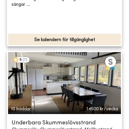
sängar ...
Se kalendern för tillgänglighet
5
(
7
)
10 bäddar
14500
kr/vecka
Underbara Skummeslövsstrand