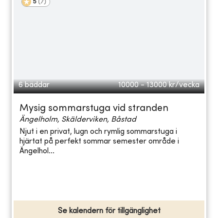
5
(
7
)
6 bäddar
10000 - 13000
kr/vecka
Mysig sommarstuga vid stranden
Ängelholm, Skälderviken, Båstad
Njut i en privat, lugn och rymlig sommarstuga i
hjärtat på perfekt sommar semester område i
Ängelhol...
Se kalendern för tillgänglighet