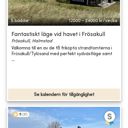
5 bäddar
12000 - 24000
kr/vecka
Fantastiskt läge vid havet i Frösakull
Frösakull, Halmstad
Välkomna till en av de få friköpta strandtomterna i
Frösakull/Tylösand med perfekt sydvästläge samt
...
Se kalendern för tillgänglighet
5
(
8
)