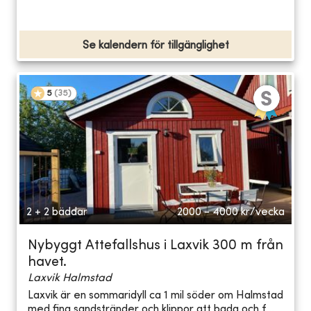
Se kalendern för tillgänglighet
5
(
35
)
2 + 2 bäddar
2000 - 4000
kr/vecka
Nybyggt Attefallshus i Laxvik 300 m från
havet.
Laxvik Halmstad
Laxvik är en sommaridyll ca 1 mil söder om Halmstad
med fina sandstränder och klippor att bada och f...