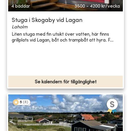
4 bäddar
3500 - 4200
kr/vecka
Stuga i Skogaby vid Lagan
Laholm
Liten stuga med fin utsikt över vatten, här finns
grillplats vid Lagan, båt och trampbåt att hyra. F...
Se kalendern för tillgänglighet
5
(
8
)