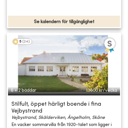
Se kalendern för tillgänglighet
5
(
24
)
6 + 2 bäddar
13600
kr/vecka
Stilfult, öppet härligt boende i fina
Vejbystrand
Vejbystrand, Skälderviken, Ängelholm, Skåne
En vacker sommarvilla från 1920-talet som ligger i