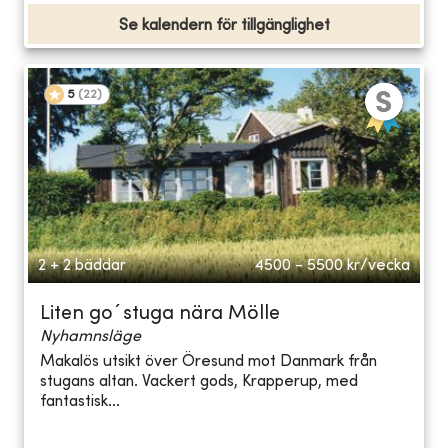
Se kalendern för tillgänglighet
5
(
22
)
2 + 2 bäddar
4500 - 5500
kr/vecka
Liten go´stuga nära Mölle
Nyhamnsläge
Makalös utsikt över Öresund mot Danmark från
stugans altan. Vackert gods, Krapperup, med
fantastisk...