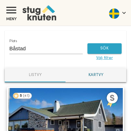
Hyra stuga Sverige - Stuguthyrning Sverige | Stugknuten
MENY
Plats
SÖK
Välj filter
LISTVY
KARTVY
5
(
41
)