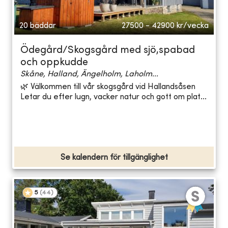
20 bäddar
27500 - 42900
kr/vecka
Ödegård/Skogsgård med sjö,spabad
och oppkudde
Skåne, Halland, Ängelholm, Laholm...
🌿 Välkommen till vår skogsgård vid Hallandsåsen
Letar du efter lugn, vacker natur och gott om plat...
Se kalendern för tillgänglighet
5
(
44
)