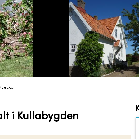
r/vecka
lt i Kullabygden