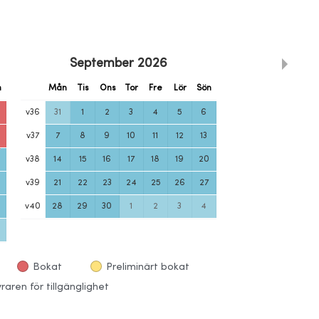
September
2026
n
Mån
Tis
Ons
Tor
Fre
Lör
Sön
v
36
31
1
2
3
4
5
6
v
37
7
8
9
10
11
12
13
v
38
14
15
16
17
18
19
20
v
39
21
22
23
24
25
26
27
v
40
28
29
30
1
2
3
4
Bokat
Preliminärt bokat
aren för tillgänglighet