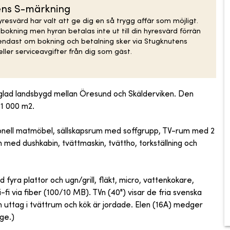
ens S-märkning
resvärd har valt att ge dig en så trygg affär som möjligt.
kning men hyran betalas inte ut till din hyresvärd förrän
 endast om bokning och betalning sker via Stugknutens
ller serviceavgifter från dig som gäst.
matglad landsbygd mellan Öresund och Skälderviken. Den
1 000 m2.
onell matmöbel, sällskapsrum med soffgrupp, TV-rum med 2
med dushkabin, tvättmaskin, tvättho, torkställning och
 fyra plattor och ugn/grill, fläkt, micro, vattenkokare,
i-fi via fiber (100/10 MB). TVn (40") visar de fria svenska
ch uttag i tvättrum och kök är jordade. Elen (16A) medger
äge.)