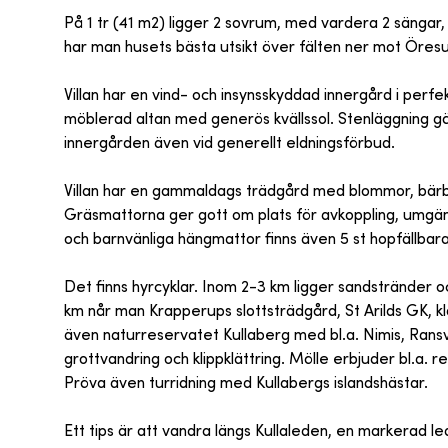
På 1 tr (41 m2) ligger 2 sovrum, med vardera 2 säng
har man husets bästa utsikt över fälten ner mot Öres
Villan har en vind- och insynsskyddad innergård i perf
möblerad altan med generös kvällssol. Stenläggning gör at
innergården även vid generellt eldningsförbud.
Villan har en gammaldags trädgård med blommor, bärb
Gräsmattorna ger gott om plats för avkoppling, umgän
och barnvänliga hängmattor finns även 5 st hopfällbara
Det finns hyrcyklar. Inom 2-3 km ligger sandstränder oc
km når man Krapperups slottsträdgård, St Arilds GK, kl
även naturreservatet Kullaberg med bl.a. Nimis, Ran
grottvandring och klippklättring. Mölle erbjuder bl.a.
Pröva även turridning med Kullabergs islandshästar.
Ett tips är att vandra längs Kullaleden, en markerad l