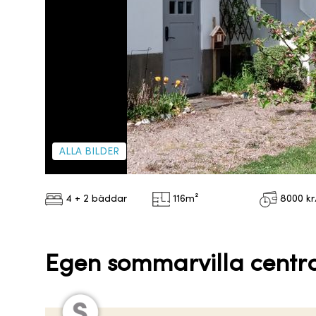
ALLA BILDER
4 + 2 bäddar
116
m²
8000
k
Egen sommarvilla centra