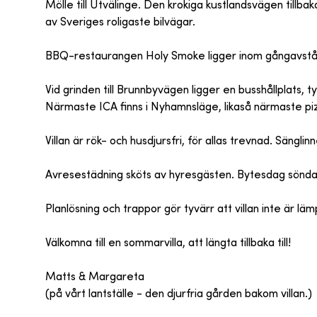
Mölle till Utvälinge. Den krokiga kustlandsvägen tillbak
av Sveriges roligaste bilvägar.
BBQ-restaurangen Holy Smoke ligger inom gångavstånd
Vid grinden till Brunnbyvägen ligger en busshållplats
Närmaste ICA finns i Nyhamnsläge, likaså närmaste pi
Villan är rök- och husdjursfri, för allas trevnad. Säng
Avresestädning sköts av hyresgästen. Bytesdag söndag, t
Planlösning och trappor gör tyvärr att villan inte är lä
Välkomna till en sommarvilla, att längta tillbaka till!
Matts & Margareta
(på vårt lantställe - den djurfria gården bakom villan.)