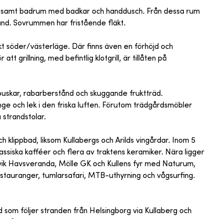
ar, samt badrum med badkar och handdusch. Från dessa rum
und. Sovrummen har fristående fläkt.
ekt söder/västerläge. Där finns även en förhöjd och
t grillning, med befintlig klotgrill, är tillåten på
uskar, rabarberstånd och skuggande fruktträd.
ge och lek i den friska luften. Förutom trädgårdsmöbler
 strandstolar.
h klippbad, liksom Kullabergs och Arilds vingårdar. Inom 5
assiska kafféer och flera av traktens keramiker. Nära ligger
svik Havsveranda, Mölle GK och Kullens fyr med Naturum,
 restauranger, tumlarsafari, MTB-uthyrning och vågsurfing.
ed som följer stranden från Helsingborg via Kullaberg och