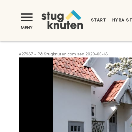
START
HYRA S
MENY
#
27987
-
På Stugknuten.com sen
2020-06-18