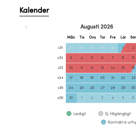
Kalender
Augusti
2026
Mån
Tis
Ons
Tor
Fre
Lör
Sö
v
31
27
28
29
30
31
1
2
v
32
3
4
5
6
7
8
9
v
33
10
11
12
13
14
15
16
v
34
17
18
19
20
21
22
23
v
35
24
25
26
27
28
29
30
v
36
31
1
2
3
4
5
6
Ledigt
Ej tillgängligt
Kontakta uthyr