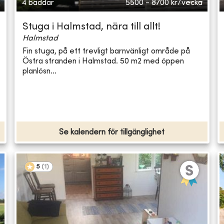
4 bäddar
5500 - 8700
kr/vecka
Stuga i Halmstad, nära till allt!
Halmstad
Fin stuga, på ett trevligt barnvänligt område på
Östra stranden i Halmstad. 50 m2 med öppen
planlösn...
Se kalendern för tillgänglighet
5
(
1
)