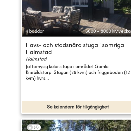
4 bäddar
6000 - 8000
kr/vecka
Havs- och stadsnära stuga i somriga
Halmstad
Halmstad
Jättemysig kolonistuga i området Gamla
Knebildstorp. Stugan (28 kvm) och friggeboden (12
kvm) hyrs...
Se kalendern för tillgänglighet
(
3
)