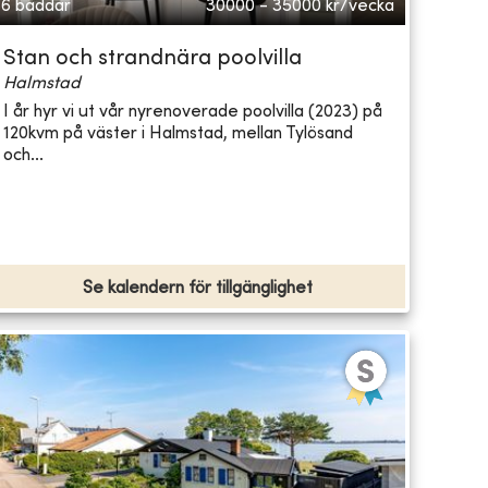
6 bäddar
30000 - 35000
kr/vecka
Stan och strandnära poolvilla
Halmstad
I år hyr vi ut vår nyrenoverade poolvilla (2023) på
120kvm på väster i Halmstad, mellan Tylösand
och...
Se kalendern för tillgänglighet