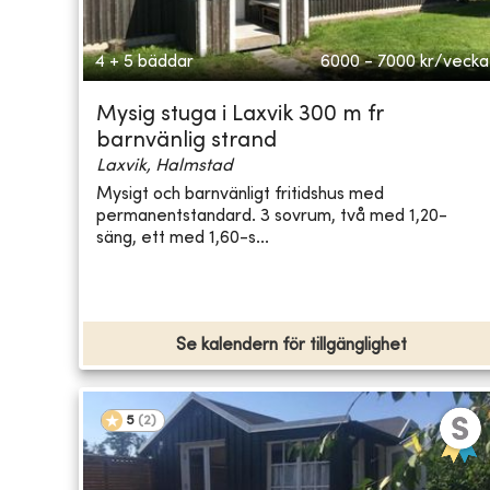
4 + 5 bäddar
6000 - 7000
kr/vecka
Mysig stuga i Laxvik 300 m fr
barnvänlig strand
Laxvik, Halmstad
Mysigt och barnvänligt fritidshus med
permanentstandard. 3 sovrum, två med 1,20-
säng, ett med 1,60-s...
Se kalendern för tillgänglighet
5
(
2
)