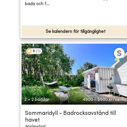
bada och f...
Se kalendern för tillgänglighet
5
(
1
)
2 + 2 bäddar
4900 - 5500
kr/vecka
Sommaridyll - Badrocksavstånd till
havet
Halmstad