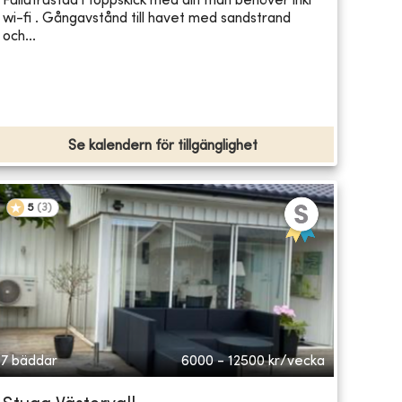
Fullutrustad i toppskick med allt man behöver inkl
wi-fi . Gångavstånd till havet med sandstrand
och...
Se kalendern för tillgänglighet
5
(
3
)
7 bäddar
6000 - 12500
kr/vecka