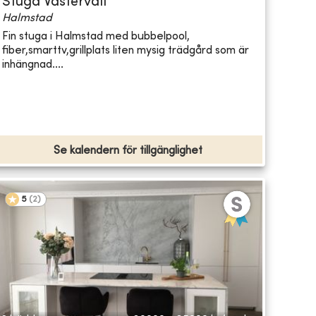
Stuga Västervall
Halmstad
Fin stuga i Halmstad med bubbelpool,
fiber,smarttv,grillplats liten mysig trädgård som är
inhängnad....
Se kalendern för tillgänglighet
5
(
2
)