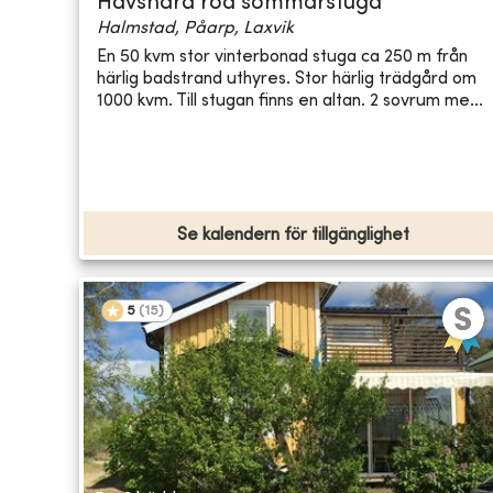
Havsnära röd sommarstuga
Halmstad, Påarp, Laxvik
En 50 kvm stor vinterbonad stuga ca 250 m från
härlig badstrand uthyres. Stor härlig trädgård om
1000 kvm. Till stugan finns en altan. 2 sovrum me...
Se kalendern för tillgänglighet
5
(
15
)