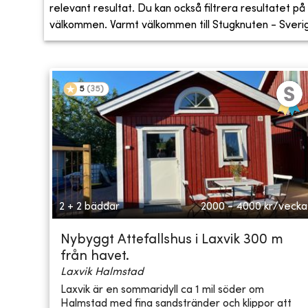
relevant resultat. Du kan också filtrera resultatet på s
välkommen. Varmt välkommen till Stugknuten - Sveriges
5
(
35
)
2 + 2 bäddar
2000 - 4000
kr/vecka
Nybyggt Attefallshus i Laxvik 300 m
från havet.
Laxvik Halmstad
Laxvik är en sommaridyll ca 1 mil söder om
Halmstad med fina sandstränder och klippor att