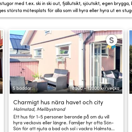
tugor med t.ex. ski in ski out, fjällutsikt, sjöutsikt, egen brygga
 största mötesplats för alla som vill hyra eller hyra ut en stug
5 bäddar
8000 - 12000
kr/vecka
Charmigt hus nära havet och city
Halmstad, Mellbystrand
Ett hus för 1-5 personer beronde på om du vill
hyra veckovis eller längre. Familjer hyr ofta Sön-
Sön för att njuta a bad och sol i vackra Halmsta...