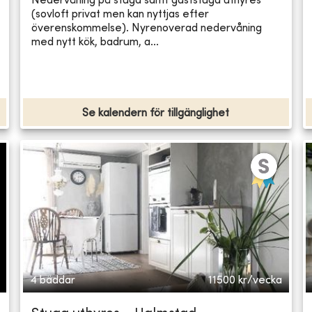
Nedervåning på stuga samt gäststuga uthyres
(sovloft privat men kan nyttjas efter
överenskommelse). Nyrenoverad nedervåning
med nytt kök, badrum, a...
Se kalendern för tillgänglighet
4 bäddar
11500
kr/vecka