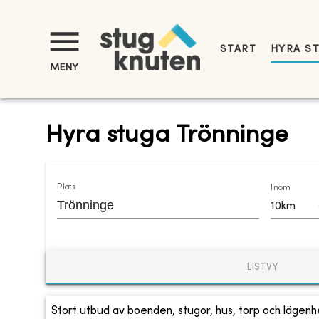
START
HYRA S
MENY
Hyra stuga Trönninge
Plats
Inom
10km
LISTVY
Stort utbud av boenden, stugor, hus, torp och lägenhe