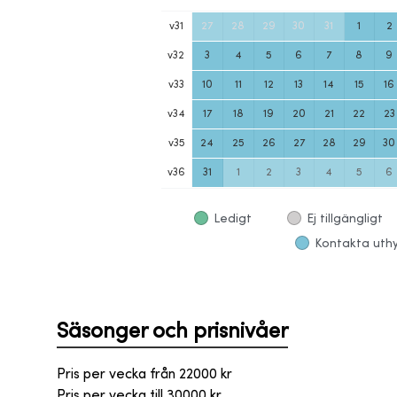
v
31
27
28
29
30
31
1
2
v
32
3
4
5
6
7
8
9
v
33
10
11
12
13
14
15
16
v
34
17
18
19
20
21
22
23
v
35
24
25
26
27
28
29
30
v
36
31
1
2
3
4
5
6
Ledigt
Ej tillgängligt
Kontakta uthyr
Säsonger och prisnivåer
Pris per vecka från
22000
kr
Pris per vecka till
30000
kr