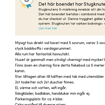
Det här boendet har Stugknut
Stugknutens S-märkning innebär att din hy
Det här boendet betalas i samband med bo
du har checkat ut. Denna trygghet gäller
system. Stugknuten tar varken boknings- e
Läs mer här
Mysigt hus direkt vid havet med 5 sovrum, varav 3 s
styck bäddsoffa i vardagsrummet.
Alla rum har fantastisk havsutsikt.
Huset är gammalt men otroligt charmigt med mycket k
Finns även en charmig före detta fiskebod ca 5 meter 
kamin.
Stor tilltagen altan till hälften med tak med utemöbler o
2st toaletter och 2st duschar finnes.
El, värme och vatten, wifi ingår.
Sängkläder, badlakan, handdukar mm ingår ej.
Parkeringsplats för ca 4 bilar.
Cirka avstånd till diverse nöjen: