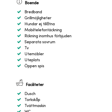
Boende
Bredband
Grillmöjligheter
Hundar ej tillåtna
Mobiltelefontäckning
Rökning inomhus förbjuden
Separata sovrum
Tv
Utemöbler
Uteplats
Öppen spis
Faciliteter
Dusch
Torkskåp
Tvättmaskin
WC