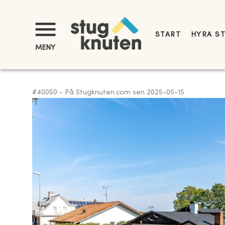
START
HYRA S
MENY
#
40050
-
På Stugknuten.com sen
2025-05-15