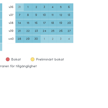
v
36
31
1
2
3
4
5
6
v
37
7
8
9
10
11
12
13
v
38
14
15
16
17
18
19
20
v
39
21
22
23
24
25
26
27
v
40
28
29
30
1
2
3
4
Bokat
Preliminärt bokat
aren för tillgänglighet