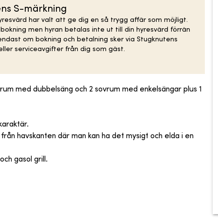
ens S-märkning
resvärd har valt att ge dig en så trygg affär som möjligt.
kning men hyran betalas inte ut till din hyresvärd förrän
 endast om bokning och betalning sker via Stugknutens
ller serviceavgifter från dig som gäst.
ovrum med dubbelsäng och 2 sovrum med enkelsängar plus 1
araktär.
från havskanten där man kan ha det mysigt och elda i en
ch gasol grill.