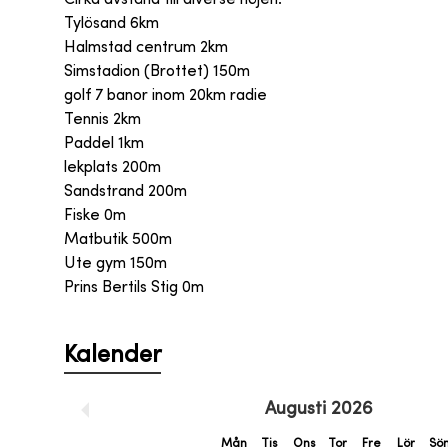
Tylösand 6km
Halmstad centrum 2km
Simstadion (Brottet) 150m
golf 7 banor inom 20km radie
Tennis 2km
Paddel 1km
lekplats 200m
Sandstrand 200m
Fiske 0m
Matbutik 500m
Ute gym 150m
Prins Bertils Stig 0m
Kalender
Augusti
2026
Mån
Tis
Ons
Tor
Fre
Lör
Sö