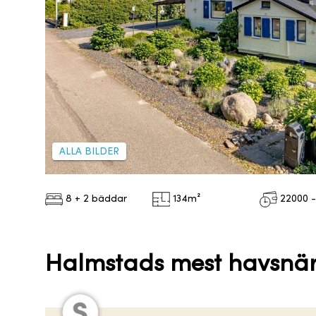
ALLA BILDER
8 + 2 bäddar
134
m²
22000 -
Halmstads mest havsnä