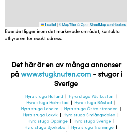
Leaflet
|
© MapTiler
© OpenStreetMap contributors
Boendet ligger inom det markerade området, kontakta
uthyraren för exakt adress.
Det här är en av många annonser
på
www.stugknuten.com
-
stugor i
Sverige
Hyra stuga Halland
|
Hyra stuga Västkusten
|
Hyra stuga Halmstad
|
Hyra stuga Båstad
|
Hyra stuga Laholm
|
Hyra stuga Östra stranden
|
Hyra stuga Laxvik
|
Hyra stuga Simlångsdalen
|
Hyra stuga Öppinge
|
Hyra stuga Sverige
|
Hyra stuga Björkebo
|
Hyra stuga Trönninge
|