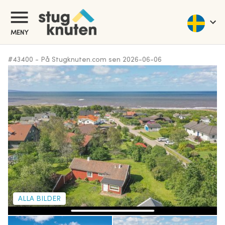
MENY
#
43400
-
På Stugknuten.com sen
2026-06-06
ALLA BILDER