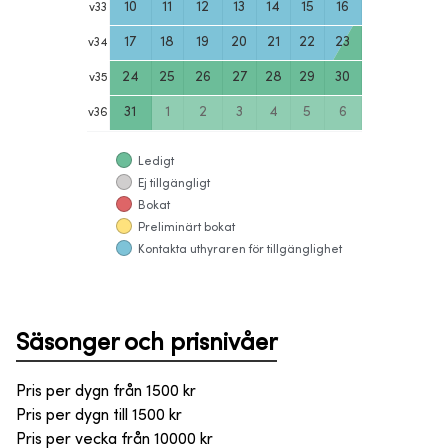
10
11
12
13
14
15
16
v
33
17
18
19
20
21
22
23
v
34
24
25
26
27
28
29
30
v
35
31
1
2
3
4
5
6
v
36
Ledigt
Ej tillgängligt
Bokat
Preliminärt bokat
Kontakta uthyraren för tillgänglighet
Säsonger och prisnivåer
Pris per dygn från
1500
kr
Pris per dygn till
1500
kr
Pris per vecka från
10000
kr