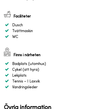
Faciliteter
Dusch
Tvättmaskin
WC
Finns i närheten
Badplats (utomhus)
Cykel (att hyra)
Lekplats
Tennis
– I Laxvik
Vandringsleder
Övrig information