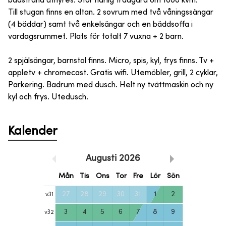
badstrand uthyres. Stor härlig trädgård om 1000 kvm.
Till stugan finns en altan. 2 sovrum med två våningssängar
(4 bäddar) samt två enkelsängar och en bäddsoffa i
vardagsrummet. Plats för totalt 7 vuxna + 2 barn.
2 spjälsängar, barnstol finns. Micro, spis, kyl, frys finns. Tv +
appletv + chromecast. Gratis wifi. Utemöbler, grill, 2 cyklar,
Parkering. Badrum med dusch. Helt ny tvättmaskin och ny
kyl och frys. Utedusch.
Kalender
Augusti
2026
Mån
Tis
Ons
Tor
Fre
Lör
Sön
27
28
29
30
31
1
2
v
31
3
4
5
6
7
8
9
v
32