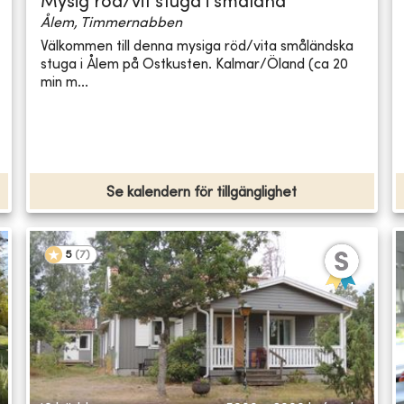
Mysig röd/vit stuga i småland
Ålem, Timmernabben
Välkommen till denna mysiga röd/vita småländska
stuga i Ålem på Ostkusten. Kalmar/Öland (ca 20
min m...
Se kalendern för tillgänglighet
5
(
7
)