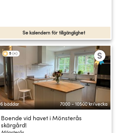
Se kalendern för tillgänglighet
5
(
4
)
6 bäddar
7000 - 10500
kr/vecka
Boende vid havet i Mönsterås
skärgård!
Mönsterås