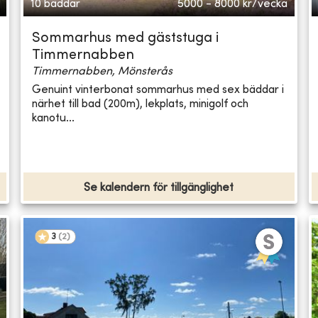
10 bäddar
5000 - 8000
kr/vecka
Sommarhus med gäststuga i
Timmernabben
Timmernabben, Mönsterås
Genuint vinterbonat sommarhus med sex bäddar i
närhet till bad (200m), lekplats, minigolf och
kanotu...
Se kalendern för tillgänglighet
3
(
2
)