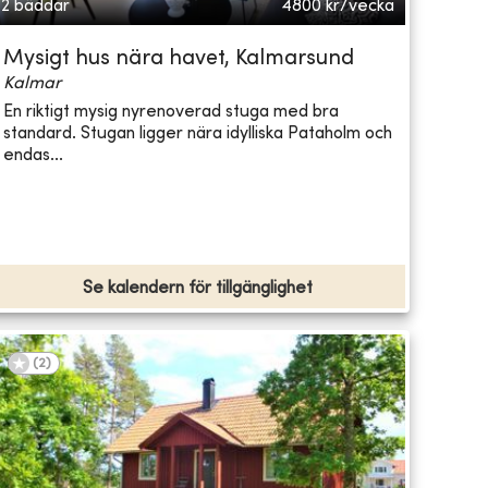
2 bäddar
4800
kr/vecka
Mysigt hus nära havet, Kalmarsund
Kalmar
En riktigt mysig nyrenoverad stuga med bra
standard. Stugan ligger nära idylliska Pataholm och
endas...
Se kalendern för tillgänglighet
(
2
)