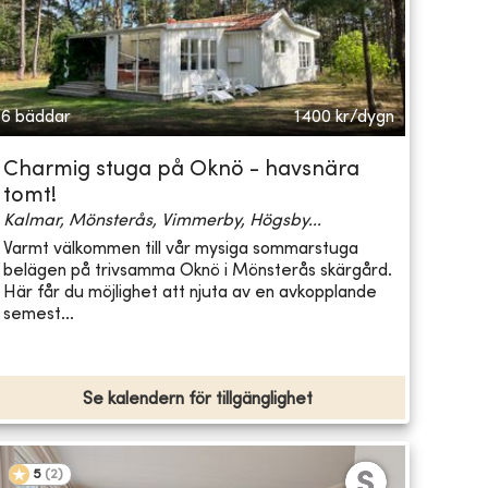
6 bäddar
1400
kr/dygn
Charmig stuga på Oknö - havsnära
tomt!
Kalmar, Mönsterås, Vimmerby, Högsby...
Varmt välkommen till vår mysiga sommarstuga
belägen på trivsamma Oknö i Mönsterås skärgård.
Här får du möjlighet att njuta av en avkopplande
semest...
Se kalendern för tillgänglighet
5
(
2
)