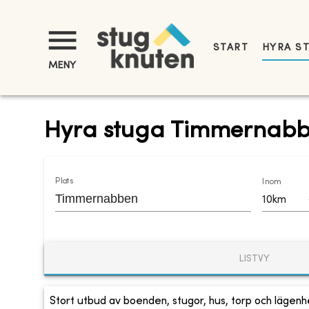
START
HYRA S
MENY
Hyra stuga Timmernab
Plats
Inom
10km
LISTVY
Stort utbud av boenden, stugor, hus, torp och lägenhe