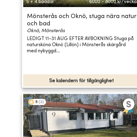
5 + 4 bäddar
6000 - 8000
kr/vecka
Mönsterås och Oknö, stuga nära natur
och bad
Oknö, Mönsterås
LEDIGT 11-31 AUG EFTER AVBOKNING Stuga på
natursköna Oknö (Lillön) i Mönsterås skärgård
med nybyggd...
Se kalendern för tillgänglighet
5
(
2
)