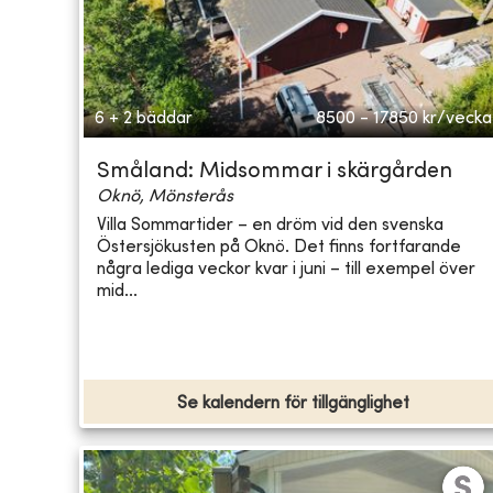
6 + 2 bäddar
8500 - 17850
kr/vecka
Småland: Midsommar i skärgården
Oknö, Mönsterås
Villa Sommartider – en dröm vid den svenska
Östersjökusten på Oknö. Det finns fortfarande
några lediga veckor kvar i juni – till exempel över
mid...
Se kalendern för tillgänglighet