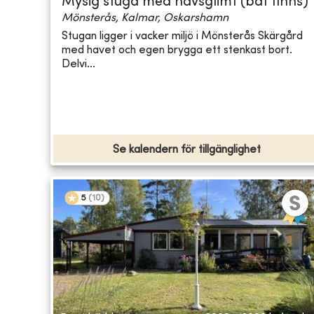
Mysig stuga med havsglimt (båt finns)
Mönsterås, Kalmar, Oskarshamn
Stugan ligger i vacker miljö i Mönsterås Skärgård
med havet och egen brygga ett stenkast bort.
Delvi...
Se kalendern för tillgänglighet
5
(
10
)