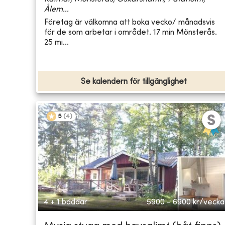
Ålem...
Företag är välkomna att boka vecko/ månadsvis
för de som arbetar i området. 17 min Mönsterås.
25 mi...
Se kalendern för tillgänglighet
5
(
4
)
4 + 1 bäddar
5900 - 6900
kr/vecka