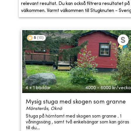
relevant resultat. Du kan också filtrera resultatet på s
välkommen. Varmt välkommen till Stugknuten - Sveriges
5
(
10
)
4 + 1 bäddar
4000 - 6000
kr/vecka
Mysig stuga med skogen som granne
Mönsterås, Oknö
Stuga på hörntomt med skogen som granne . 1
våningssäng , samt två enkelsängar som kan göras
till du...