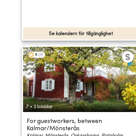
Se kalendern för tillgänglighet
5
(
1
)
7 + 2 bäddar
For guestworkers, between
Kalmar/Mönsterås
Kalmar, Mönsterås, Oskarshamn, Pataholm,