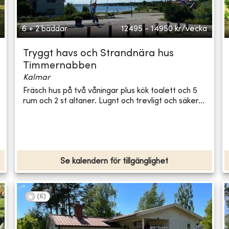
6 + 2 bäddar
12495 - 14950
kr/vecka
Tryggt havs och Strandnära hus
Timmernabben
Kalmar
Fräsch hus på två våningar plus kök toalett och 5
rum och 2 st altaner. Lugnt och trevligt och säker...
Se kalendern för tillgänglighet
(
6
)