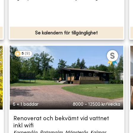
Se kalendern för tillgänglighet
5
(
9
)
6 + 1 bäddar
8000 - 12500
kr/vecka
Renoverat och bekvämt vid vattnet
inkl wifi
Korpemåla, Patamalm, Mönsterås, Kalmar