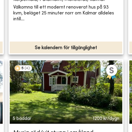
Välkomna till ett modernt renoverat hus på 93
kvm, beläget 25 minuter norr om Kalmar alldeles
intill...
Se kalendern för tillgänglighet
5
(
4
)
5 bäddar
1200
kr/dygn