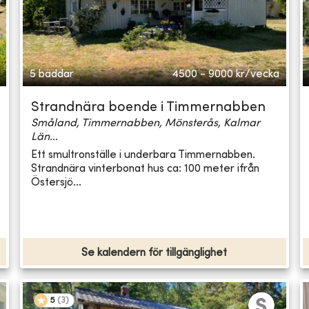
5 bäddar
4500 - 9000
kr/vecka
Strandnära boende i Timmernabben
Småland, Timmernabben, Mönsterås, Kalmar
Län...
Ett smultronställe i underbara Timmernabben.
Strandnära vinterbonat hus ca: 100 meter ifrån
Östersjö...
Se kalendern för tillgänglighet
5
(
3
)