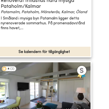
Renoverat fritidshus nära mysiga
Pataholm/Kalmar
Patamalm, Pataholm, Mönsterås, Kalmar, Öland
I Småland i mysiga byn Patamalm ligger detta
nyrenoverade sommarhus. På promenadavstånd
finns havet,...
Se kalendern för tillgänglighet
4
(
2
)