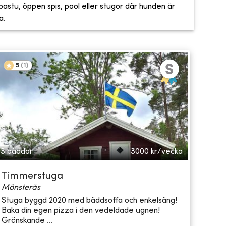
, bastu, öppen spis, pool eller stugor där hunden är
a.
5
(
1
)
3 bäddar
3000
kr/vecka
Timmerstuga
Mönsterås
Stuga byggd 2020 med bäddsoffa och enkelsäng!
Baka din egen pizza i den vedeldade ugnen!
Grönskande ...