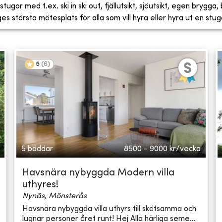
tugor med t.ex. ski in ski out, fjällutsikt, sjöutsikt, egen brygga
 största mötesplats för alla som vill hyra eller hyra ut en stug
5
(
6
)
5 bäddar
8500 - 9000
kr/vecka
Havsnära nybyggda Modern villa
uthyres!
Nynäs, Mönsterås
Havsnära nybyggda villa uthyrs till skötsamma och
lugnar personer året runt! Hej Alla härliga seme...