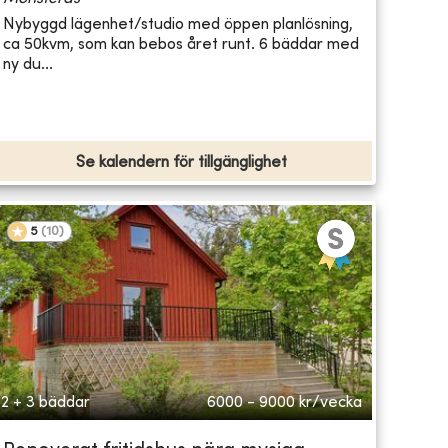
Nybyggd lägenhet/studio med öppen planlösning,
ca 50kvm, som kan bebos året runt. 6 bäddar med
ny du...
Se kalendern för tillgänglighet
5
(
10
)
2 + 3 bäddar
6000 - 9000
kr/vecka