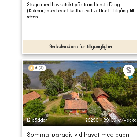
Stuga med havsutsikt på strandtomt i Drag
(Kalmar) med eget lusthus vid vattnet. Tillgång till
stran...
Se kalendern för tillgänglighet
5
(
3
)
12 bäddar
26250 - 39100
kr/vecka
Sommarparadis vid havet med egen