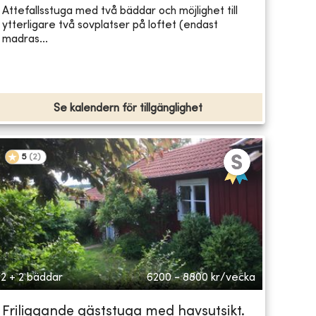
Attefallsstuga med två bäddar och möjlighet till
ytterligare två sovplatser på loftet (endast
madras...
Se kalendern för tillgänglighet
5
(
2
)
2 + 2 bäddar
6200 - 8800
kr/vecka
Friliggande gäststuga med havsutsikt.