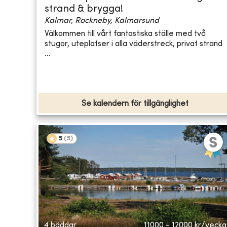
strand & brygga!
Kalmar, Rockneby, Kalmarsund
Välkommen till vårt fantastiska ställe med två
stugor, uteplatser i alla väderstreck, privat strand
...
Se kalendern för tillgänglighet
5
(
5
)
4 bäddar
11000 - 12000
kr/vecka