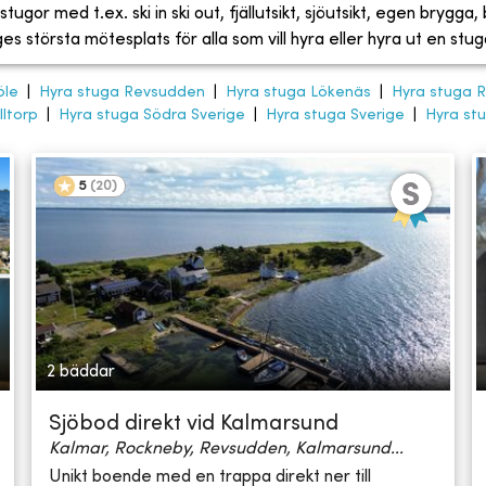
tugor med t.ex. ski in ski out, fjällutsikt, sjöutsikt, egen brygga
 största mötesplats för alla som vill hyra eller hyra ut en stug
öle
|
Hyra stuga Revsudden
|
Hyra stuga Lökenäs
|
Hyra stuga R
ltorp
|
Hyra stuga Södra Sverige
|
Hyra stuga Sverige
|
Hyra st
5
(
20
)
2 bäddar
Sjöbod direkt vid Kalmarsund
Kalmar, Rockneby, Revsudden, Kalmarsund...
Unikt boende med en trappa direkt ner till