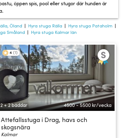
, bastu, öppen spis, pool eller stugor där hunden är
a.
älla, Öland
|
Hyra stuga Rälla
|
Hyra stuga Pataholm
|
uga Småland
|
Hyra stuga Kalmar län
4
(
1
)
2 + 2 bäddar
4500 - 5500
kr/vecka
Attefallsstuga i Drag, havs och
skogsnära
Kalmar