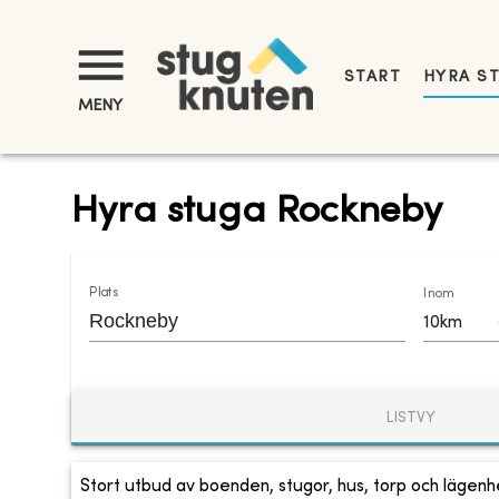
START
HYRA S
MENY
Hyra stuga Rockneby
Plats
Inom
10km
LISTVY
Stort utbud av boenden, stugor, hus, torp och lägenhe