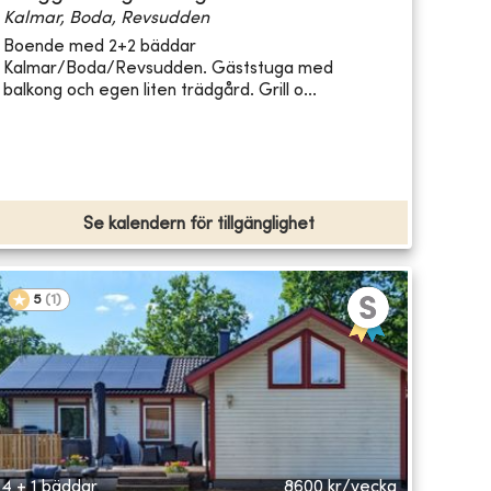
Kalmar, Boda, Revsudden
Boende med 2+2 bäddar
Kalmar/Boda/Revsudden. Gäststuga med
balkong och egen liten trädgård. Grill o...
Se kalendern för tillgänglighet
5
(
1
)
4 + 1 bäddar
8600
kr/vecka