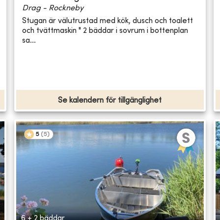
Drag - Rockneby
Stugan är välutrustad med kök, dusch och toalett
och tvättmaskin " 2 bäddar i sovrum i bottenplan
sa...
Se kalendern för tillgänglighet
5
(
5
)
6 + 2 bäddar