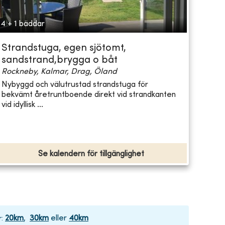
4 + 1 bäddar
Strandstuga, egen sjötomt,
sandstrand,brygga o båt
Rockneby, Kalmar, Drag, Öland
Nybyggd och välutrustad strandstuga för
bekvämt åretruntboende direkt vid strandkanten
vid idyllisk ...
Se kalendern för tillgänglighet
20
km
,
30
km
eller
40
km
r
: