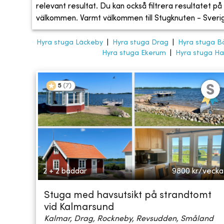
relevant resultat. Du kan också filtrera resultatet på s
välkommen. Varmt välkommen till Stugknuten - Sveriges
Hyra stuga Läckeby
|
Hyra stuga Drag
|
Hyra stuga B
Hyra stuga Ekerum
|
Hyra stuga Hal
5
(
7
)
2 + 2 bäddar
9800
kr/vecka
Stuga med havsutsikt på strandtomt
vid Kalmarsund
Kalmar, Drag, Rockneby, Revsudden, Småland