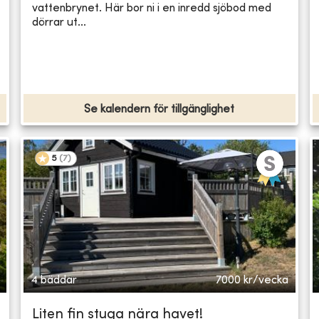
vattenbrynet. Här bor ni i en inredd sjöbod med
dörrar ut...
Se kalendern för tillgänglighet
5
(
7
)
4 bäddar
7000
kr/vecka
Liten fin stuga nära havet!