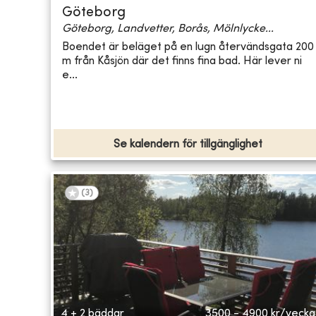
Göteborg
Göteborg, Landvetter, Borås, Mölnlycke...
Boendet är beläget på en lugn återvändsgata 200
m från Kåsjön där det finns fina bad. Här lever ni
e...
Se kalendern för tillgänglighet
(
3
)
4 + 2 bäddar
3500 - 4900
kr/vecka