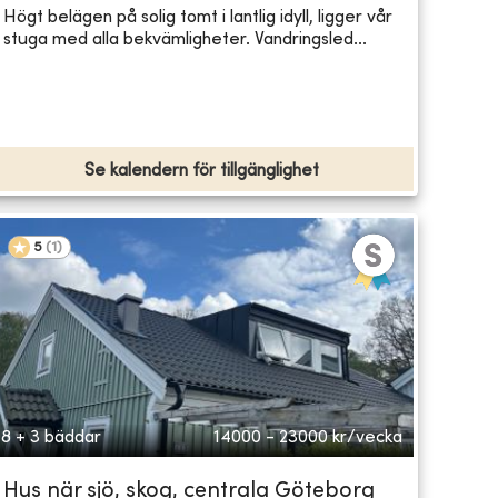
Högt belägen på solig tomt i lantlig idyll, ligger vår
stuga med alla bekvämligheter. Vandringsled...
Se kalendern för tillgänglighet
5
(
1
)
8 + 3 bäddar
14000 - 23000
kr/vecka
Hus när sjö, skog, centrala Göteborg