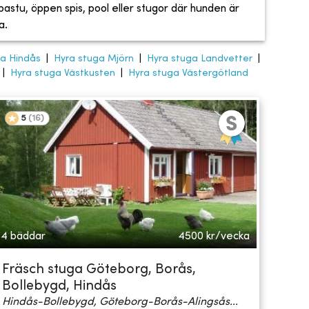
, bastu, öppen spis, pool eller stugor där hunden är
a.
ga Hindås
|
Hyra stuga Mjörn
|
Hyra stuga Landvetter
|
|
Hyra stuga Västkusten
|
Hyra stuga Västergötland
5
(
16
)
4 bäddar
4500
kr/vecka
Fräsch stuga Göteborg, Borås,
Bollebygd, Hindås
Hindås-Bollebygd, Göteborg-Borås-Alingsås...