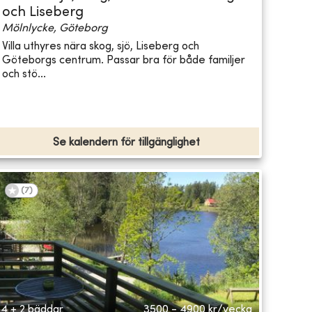
och Liseberg
Mölnlycke, Göteborg
Villa uthyres nära skog, sjö, Liseberg och
Göteborgs centrum. Passar bra för både familjer
och stö...
Se kalendern för tillgänglighet
(
7
)
4 + 2 bäddar
3500 - 4900
kr/vecka