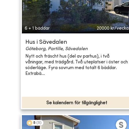
6 + 1 bäddar
20000
kr/vecka
Hus i Sävedalen
Göteborg, Partille, Sävedalen
Nytt och fräscht hus (del av parhus), i två
våningar, med trädgård. Två uteplatser i öster och
söderläge. Fyra sovrum med totalt 6 bäddar.
Extrabä...
Se kalendern för tillgänglighet
5
(
5
)