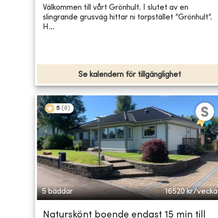
Välkommen till vårt Grönhult. I slutet av en
slingrande grusväg hittar ni torpstället ”Grönhult”.
H...
Se kalendern för tillgänglighet
5
(
8
)
5 bäddar
16520
kr/vecka
Naturskönt boende endast 15 min till