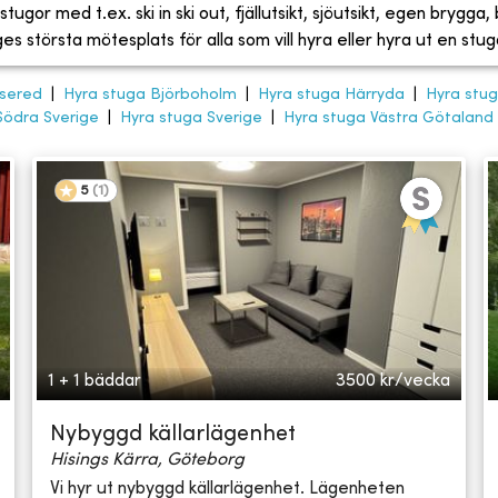
tugor med t.ex. ski in ski out, fjällutsikt, sjöutsikt, egen brygga
 största mötesplats för alla som vill hyra eller hyra ut en stug
nsered
|
Hyra stuga Björboholm
|
Hyra stuga Härryda
|
Hyra stu
Södra Sverige
|
Hyra stuga Sverige
|
Hyra stuga Västra Götaland
5
(
1
)
1 + 1 bäddar
3500
kr/vecka
Nybyggd källarlägenhet
Hisings Kärra, Göteborg
Vi hyr ut nybyggd källarlägenhet. Lägenheten