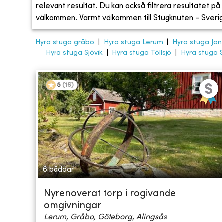
relevant resultat. Du kan också filtrera resultatet på s
välkommen. Varmt välkommen till Stugknuten - Sveriges
Hyra stuga gråbo
|
Hyra stuga Lerum
|
Hyra stuga Jo
Hyra stuga Sjövik
|
Hyra stuga Töllsjö
|
Hyra stuga 
5
(
16
)
6 bäddar
Nyrenoverat torp i rogivande
omgivningar
Lerum, Gråbo, Göteborg, Alingsås