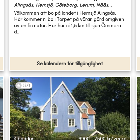
Alingsås, Hemsjö, Göteborg, Lerum, Nääs...
Välkommen att bo på landet i Hemsjö Alingsås.
Här kommer ni bo i Torpet på våran gård omgiven
av en fin natur. Här har ni 1,5 km till sjön Ömmern
d...
Se kalendern för tillgänglighet
(
37
)
4 bäddar
6900 - 7500
kr/vecka