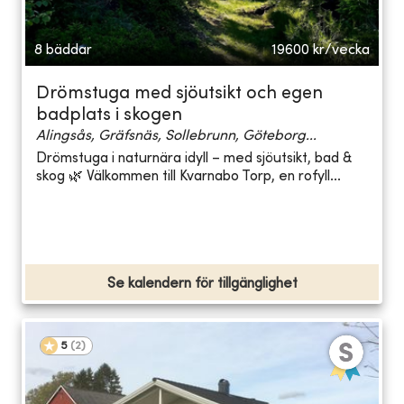
8 bäddar
19600
kr/vecka
Drömstuga med sjöutsikt och egen
badplats i skogen
Alingsås, Gräfsnäs, Sollebrunn, Göteborg...
Drömstuga i naturnära idyll – med sjöutsikt, bad &
skog 🌿 Välkommen till Kvarnabo Torp, en rofyll...
Se kalendern för tillgänglighet
5
(
2
)