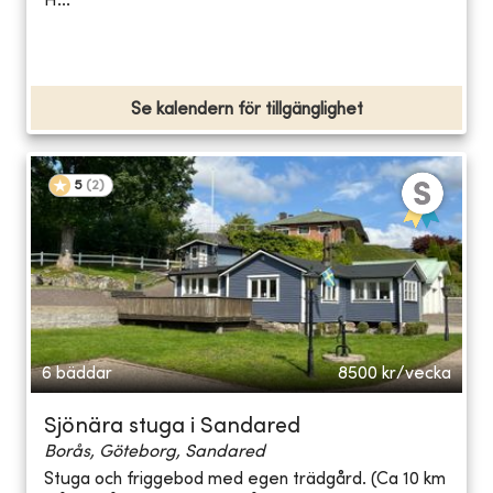
H...
Se kalendern för tillgänglighet
5
(
2
)
6 bäddar
8500
kr/vecka
Sjönära stuga i Sandared
Borås, Göteborg, Sandared
Stuga och friggebod med egen trädgård. (Ca 10 km