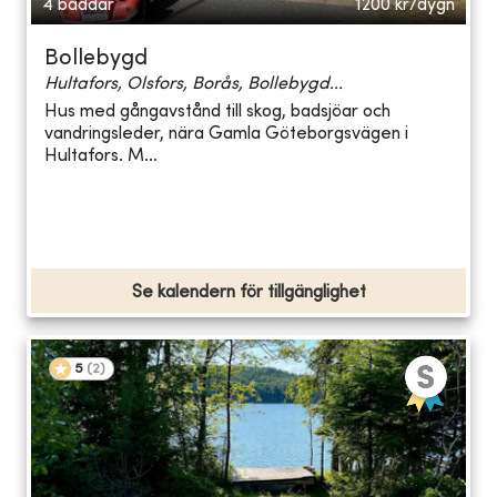
4 bäddar
1200
kr/dygn
Bollebygd
Hultafors, Olsfors, Borås, Bollebygd...
Hus med gångavstånd till skog, badsjöar och
vandringsleder, nära Gamla Göteborgsvägen i
Hultafors. M...
Se kalendern för tillgänglighet
5
(
2
)