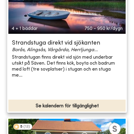
4 + 1 bäddar
750 - 950
kr/dygn
Strandstuga direkt vid sjökanten
Borås, Alingsås, Vårgårda, Herrljunga...
Strandstugan finns direkt vid sjön med underbar
utsikt på Säven. Det finns kök, boyta och badrum
med loft (tre sovplatser) i stugan och en stuga
me...
Se kalendern för tillgänglighet
5
(
13
)