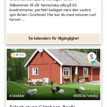
Välkommen till vår fantastiska villa på 63
kvadratmeter, perfekt belägen nära den vackra
sjön Anten i Gräfsnäs! Här bor du med naturen runt
hörnet ...
Se kalendern för tillgänglighet
5
(
16
)
4 bäddar
4500
kr/vecka