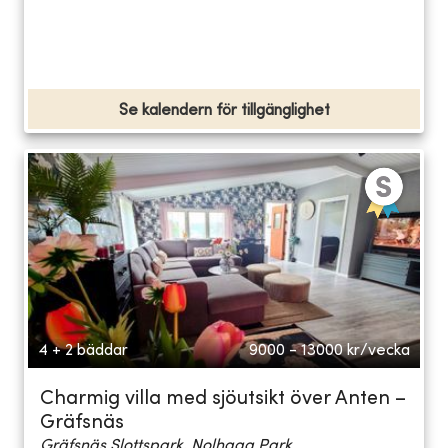
Se kalendern för tillgänglighet
4 + 2 bäddar
9000 - 13000
kr/vecka
Charmig villa med sjöutsikt över Anten –
Gräfsnäs
Gräfsnäs Slottspark, Nolhaga Park...