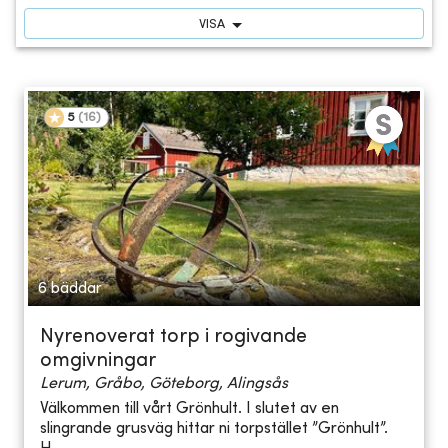
VISA
5
(
16
)
6 bäddar
Nyrenoverat torp i rogivande
omgivningar
Lerum, Gråbo, Göteborg, Alingsås
Välkommen till vårt Grönhult. I slutet av en
slingrande grusväg hittar ni torpstället ”Grönhult”.