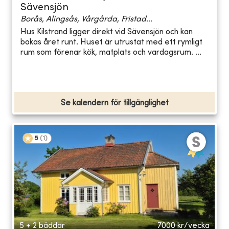
Sävensjön
Borås, Alingsås, Vårgårda, Fristad...
Hus Kilstrand ligger direkt vid Sävensjön och kan
bokas året runt. Huset är utrustat med ett rymligt
rum som förenar kök, matplats och vardagsrum. ...
Se kalendern för tillgänglighet
5
(
1
)
5 + 2 bäddar
7000
kr/vecka