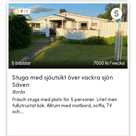
5
(
1
)
5 bäddar
7000
kr/vecka
Stuga med sjöutsikt över vackra sjön
Säven
Borås
Fräsch stuga med plats för 5 personer. Litet men
fullutrustat kök. Allrum med matbord, soffa, TV
och...