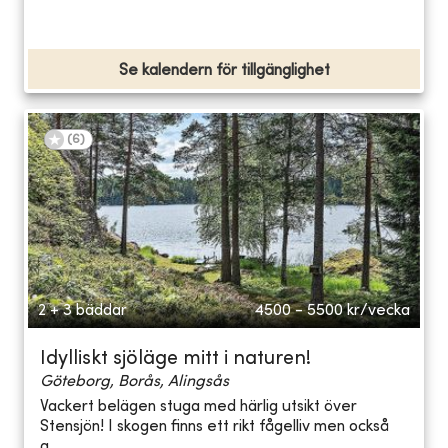
Se kalendern för tillgänglighet
(
6
)
2 + 3 bäddar
4500 - 5500
kr/vecka
Idylliskt sjöläge mitt i naturen!
Göteborg, Borås, Alingsås
Vackert belägen stuga med härlig utsikt över
Stensjön! I skogen finns ett rikt fågelliv men också
g...