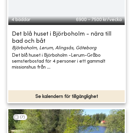
4 bäddar
6900 - 7500
kr/vecka
Det blå huset i Björboholm - nära till
bad och båt
Björboholm, Lerum, Alingsås, Göteborg
Det blå huset i Björboholm -Lerum-Gråbo
semsterbostad för 4 personer i ett gammalt
missionshus från ...
Se kalendern för tillgänglighet
(
7
)