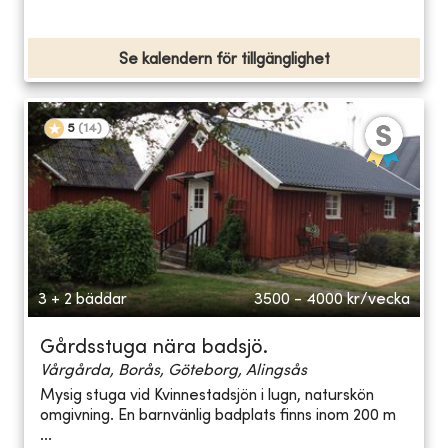
Se kalendern för tillgänglighet
5
(
14
)
3 + 2 bäddar
3500 - 4000
kr/vecka
Gårdsstuga nära badsjö.
Vårgårda, Borås, Göteborg, Alingsås
Mysig stuga vid Kvinnestadsjön i lugn, naturskön
omgivning. En barnvänlig badplats finns inom 200 m
...