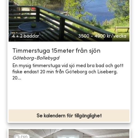
4 + 2 bäddar
3500 - 4900
kr/vecka
Timmerstuga 15meter från sjön
Göteborg-Bollebygd
En mysig timmerstuga vid sjö med bra bad och gott
fiske endast 20 min från Göteborg och Liseberg.
20...
Se kalendern för tillgänglighet
(
12
)