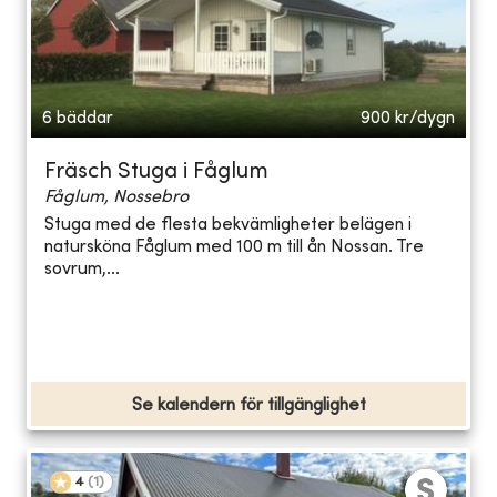
6 bäddar
900
kr/dygn
Fräsch Stuga i Fåglum
Fåglum, Nossebro
Stuga med de flesta bekvämligheter belägen i
natursköna Fåglum med 100 m till ån Nossan. Tre
sovrum,...
Se kalendern för tillgänglighet
4
(
1
)