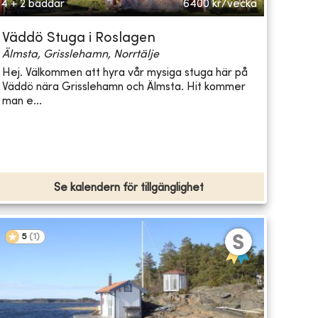
4 + 2 bäddar
6400
kr/vecka
Väddö Stuga i Roslagen
Älmsta, Grisslehamn, Norrtälje
Hej. Välkommen att hyra vår mysiga stuga här på
Väddö nära Grisslehamn och Älmsta. Hit kommer
man e...
Se kalendern för tillgänglighet
5
(
1
)