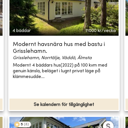
4 bäddar
11000
kr/vecka
Modernt havsnära hus med bastu i
Grisslehamn.
Grisslehamn, Norrtälje, Väddö, Älmsta
Modernt 4 bäddars hus(2022) på 100 kvm med
genuin känsla, beläget i lugnt privat läge på
klämmesudde...
Se kalendern för tillgänglighet
5
(
8
)