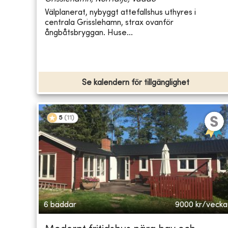
Välplanerat, nybyggt attefallshus uthyres i
centrala Grisslehamn, strax ovanför
ångbåtsbryggan. Huse...
Se kalendern för tillgänglighet
5
(
11
)
6 bäddar
9000
kr/vecka