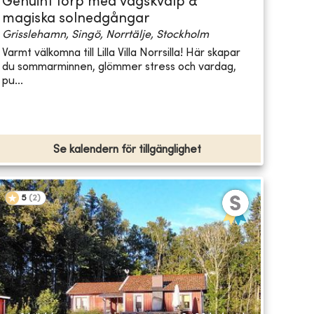
Genuint torp med vågskvalp &
magiska solnedgångar
Grisslehamn, Singö, Norrtälje, Stockholm
Varmt välkomna till Lilla Villa Norrsilla! Här skapar
du sommarminnen, glömmer stress och vardag,
pu...
Se kalendern för tillgänglighet
5
(
2
)