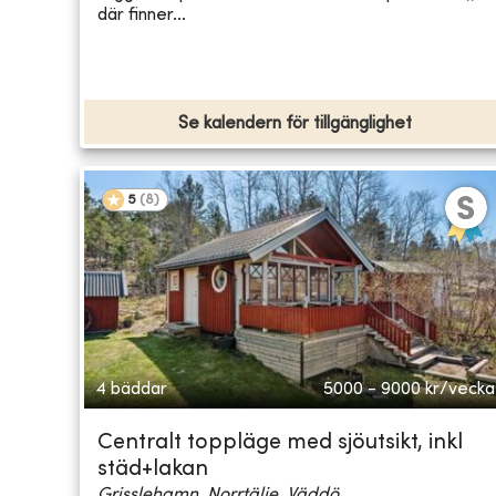
där finner...
Se kalendern för tillgänglighet
5
(
8
)
4 bäddar
5000 - 9000
kr/vecka
Centralt toppläge med sjöutsikt, inkl
städ+lakan
Grisslehamn, Norrtälje, Väddö