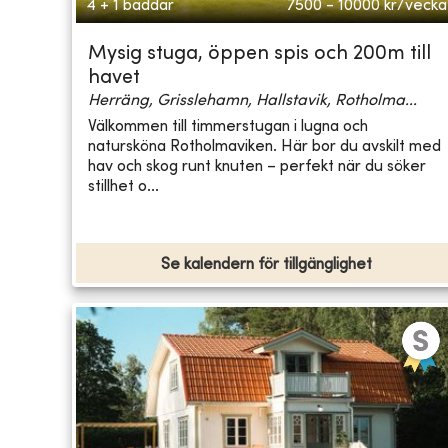
4 + 1 bäddar
7500 - 10000
kr/vecka
Mysig stuga, öppen spis och 200m till
havet
Herräng, Grisslehamn, Hallstavik, Rotholma...
Välkommen till timmerstugan i lugna och
natursköna Rotholmaviken. Här bor du avskilt med
hav och skog runt knuten – perfekt när du söker
stillhet o...
Se kalendern för tillgänglighet