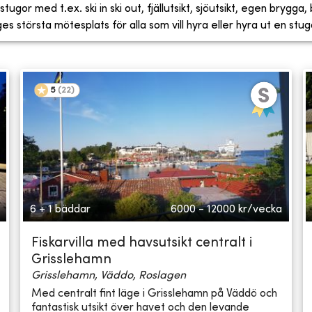
tugor med t.ex. ski in ski out, fjällutsikt, sjöutsikt, egen brygga
 största mötesplats för alla som vill hyra eller hyra ut en stug
5
(
22
)
6 + 1 bäddar
6000 - 12000
kr/vecka
Fiskarvilla med havsutsikt centralt i
Grisslehamn
Grisslehamn, Väddo, Roslagen
Med centralt fint läge i Grisslehamn på Väddö och
fantastisk utsikt över havet och den levande