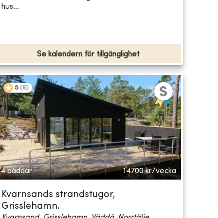
hus...
Se kalendern för tillgänglighet
5
(
6
)
4 bäddar
14700
kr/vecka
Kvarnsands strandstugor,
Grisslehamn.
Kvarnsand, Grisslehamn, Väddö, Norrtälje...