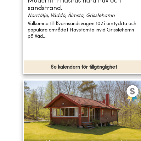
Modernt fritidshus nära hav och
sandstrand.
Norrtälje, Väddö, Älmsta, Grisslehamn
Välkomna till Kvarnsandsvägen 102 i omtyckta och
populära området Havstomta invid Grisslehamn
på Väd...
Se kalendern för tillgänglighet