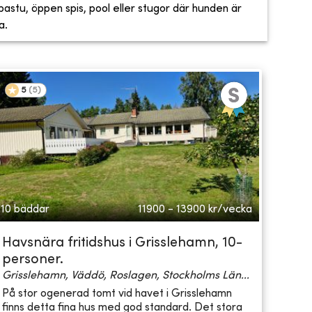
, bastu, öppen spis, pool eller stugor där hunden är
a.
5
(
5
)
10 bäddar
11900 - 13900
kr/vecka
Havsnära fritidshus i Grisslehamn, 10-
personer.
Grisslehamn, Väddö, Roslagen, Stockholms Län...
På stor ogenerad tomt vid havet i Grisslehamn
finns detta fina hus med god standard. Det stora