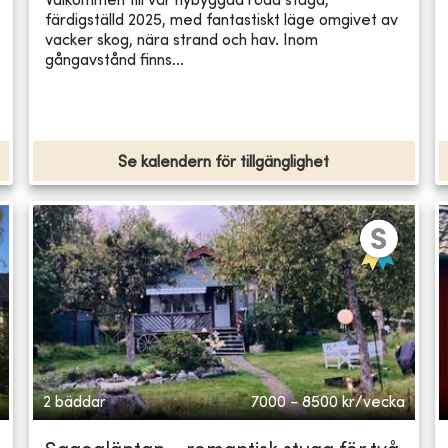
Välkommen till vår nybyggda röda stuga,
färdigställd 2025, med fantastiskt läge omgivet av
vacker skog, nära strand och hav. Inom
gångavstånd finns...
Se kalendern för tillgänglighet
2 bäddar
7000 - 8500
kr/vecka