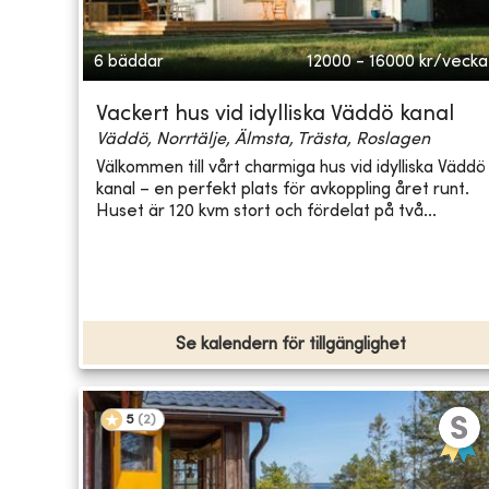
6 bäddar
12000 - 16000
kr/vecka
Vackert hus vid idylliska Väddö kanal
Väddö, Norrtälje, Älmsta, Trästa, Roslagen
Välkommen till vårt charmiga hus vid idylliska Väddö
kanal – en perfekt plats för avkoppling året runt.
Huset är 120 kvm stort och fördelat på två...
Se kalendern för tillgänglighet
5
(
2
)