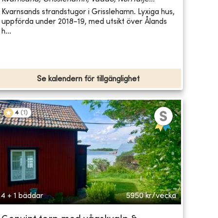
Kvarnsands strandstugor i Grisslehamn. Lyxiga hus,
uppförda under 2018-19, med utsikt över Ålands
h...
Se kalendern för tillgänglighet
4
(
1
)
4 + 1 bäddar
5950
kr/vecka