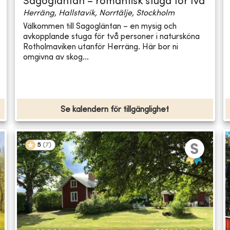
Sagogläntan – romantisk stuga för två
Herräng, Hallstavik, Norrtälje, Stockholm
Välkommen till Sagogläntan – en mysig och
avkopplande stuga för två personer i natursköna
Rotholmaviken utanför Herräng. Här bor ni
omgivna av skog...
Se kalendern för tillgänglighet
5
(
7
)