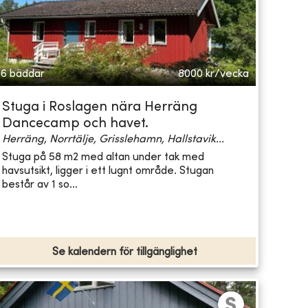
6 bäddar
8000
kr/vecka
Stuga i Roslagen nära Herräng
Dancecamp och havet.
Herräng, Norrtälje, Grisslehamn, Hallstavik...
Stuga på 58 m2 med altan under tak med
havsutsikt, ligger i ett lugnt område. Stugan
består av 1 so...
Se kalendern för tillgänglighet