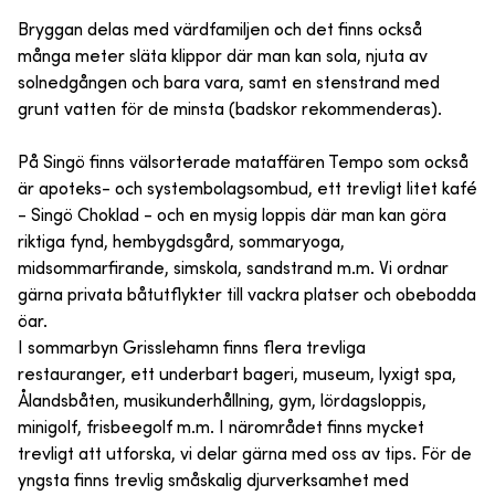
Bryggan delas med värdfamiljen och det finns också
många meter släta klippor där man kan sola, njuta av
solnedgången och bara vara, samt en stenstrand med
grunt vatten för de minsta (badskor rekommenderas).
På Singö finns välsorterade mataffären Tempo som också
är apoteks- och systembolagsombud, ett trevligt litet kafé
- Singö Choklad - och en mysig loppis där man kan göra
riktiga fynd, hembygdsgård, sommaryoga,
midsommarfirande, simskola, sandstrand m.m. Vi ordnar
gärna privata båtutflykter till vackra platser och obebodda
öar.
I sommarbyn Grisslehamn finns flera trevliga
restauranger, ett underbart bageri, museum, lyxigt spa,
Ålandsbåten, musikunderhållning, gym, lördagsloppis,
minigolf, frisbeegolf m.m. I närområdet finns mycket
trevligt att utforska, vi delar gärna med oss av tips. För de
yngsta finns trevlig småskalig djurverksamhet med