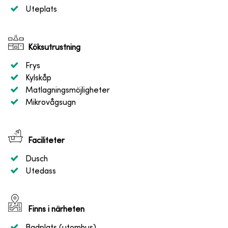
Uteplats
Köksutrustning
Frys
Kylskåp
Matlagningsmöjligheter
Mikrovågsugn
Faciliteter
Dusch
Utedass
Finns i närheten
Badplats (utomhus)