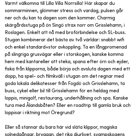
Varmt välkomna till Lilla Villa Norrsilla! Här skapar du
sommarminnen, glömmer stress och vardag, pulsen går
ner och du kan ta dagen som den kommer. Charmig
skärgårdsstuga på ön Singö strax norr om Grisslehamn, i
Roslagen. Enkelt att nå med broförbindelse och SL-buss.
Stugan kombinerar det bästa av två världar: snabbt wifi
och enkel standard=stor avkoppling. Ta en långpromenad
på slingriga grusvägar eller i storskogen, kanske komma
hem med kantareller att steka, spana efter örn och ejder,
fiska från klipporna, både börja och avsluta dagen med ett
dopp, ha spel- och filmkväll i stugan om det regnar med
goda lokala delikatesser från Fogdö och Grisslehamn, ta
buss, cykel eller bil till Grisslehamn för en heldag med
loppis, minigolf, restaurang, underhållning och spa. Kanske
tura med Ålandsbåten? Eller en roadtrip till gamla bruk och
loppisar i riktning mot Öregrund?
Eller så stannar du bara här vid släta klippor, magiska
solnedgångar, bryggan, det rika djurlivet, svampskogens