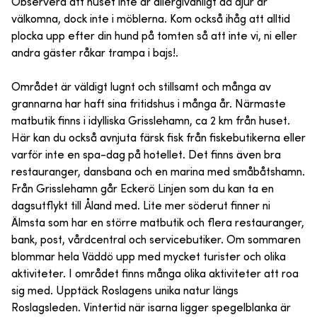
Observera att huset inte är allergivänligt då djur är
välkomna, dock inte i möblerna. Kom också ihåg att alltid
plocka upp efter din hund på tomten så att inte vi, ni eller
andra gäster råkar trampa i bajs!.
Området är väldigt lugnt och stillsamt och många av
grannarna har haft sina fritidshus i många år. Närmaste
matbutik finns i idylliska Grisslehamn, ca 2 km från huset.
Här kan du också avnjuta färsk fisk från fiskebutikerna eller
varför inte en spa-dag på hotellet. Det finns även bra
restauranger, dansbana och en marina med småbåtshamn.
Från Grisslehamn går Eckerö Linjen som du kan ta en
dagsutflykt till Åland med. Lite mer söderut finner ni
Älmsta som har en större matbutik och flera restauranger,
bank, post, vårdcentral och servicebutiker. Om sommaren
blommar hela Väddö upp med mycket turister och olika
aktiviteter. I området finns många olika aktiviteter att roa
sig med. Upptäck Roslagens unika natur längs
Roslagsleden. Vintertid när isarna ligger spegelblanka är