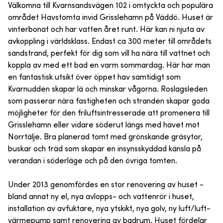
Välkomna till Kvarnsandsvägen 102 i omtyckta och populära
området Havstomta invid Grisslehamn på Väddö. Huset är
vinterbonat och har vatten året runt. Här kan ni njuta av
avkoppling i världsklass. Endast ca 300 meter till områdets
sandstrand, perfekt för dig som vill ha nära till vattnet och
koppla av med ett bad en varm sommardag. Här har man
en fantastisk utsikt över öppet hav samtidigt som
Kvarnudden skapar lä och minskar vågorna. Roslagsleden
som passerar nära fastigheten och stranden skapar goda
möjligheter för den friluftsintresserade att promenera till
Grisslehamn eller vidare söderut längs med havet mot
Norrtälje. Bra planerad tomt med grönskande gräsytor,
buskar och träd som skapar en insynsskyddad känsla på
verandan i söderläge och på den övriga tomten.
Under 2013 genomfördes en stor renovering av huset -
bland annat ny el, nya avlopps- och vattenrör i huset,
installation av avfuktare, nya ytskikt, nya golv, ny luft/luft-
värmepump samt renovering av badrum. Huset fördelar