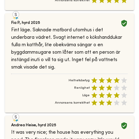
Annonsens korrekthet
Fia P.
,
hyrd
2025
Fint läge. Saknade matbord utomhus i det
underbara vädret. Svagt internet o kökshanddukar
fulla m katthår, lite obekväma sängar o en
byggdammsugare som låter som att en person är
instängd inuti o vill ta sig ut. Inget fel på vattnets
smak visade det sig.
Helhetsbetyg
Renlighet
Läge
Annonsens korrekthet
Andrea Heise
,
hyrd
2025
It was very nice; the house has everything you