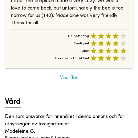
need. The fireplace made it very cozy. We would
love to come back, but unfortunately the bed is too
narrow for us (140). Madelaine was very friendly
Thanx for all
Helhetsbetyg
Renlighet
Läge
Annonsens korrekthet
Visa fler
Värd
Den som ansvarar för innehållet i denna annons och för
uthyrningen av fastigheten är
:
Madeleine G.