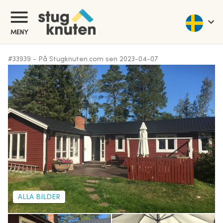
MENY
#
33939
-
På Stugknuten.com sen
2023-04-07
ALLA BILDER