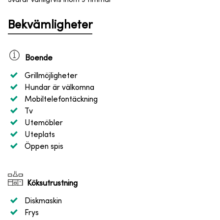
Svarar vanligtvis inom 9 timmar
Bekvämligheter
Boende
Grillmöjligheter
Hundar är välkomna
Mobiltelefontäckning
Tv
Utemöbler
Uteplats
Öppen spis
Köksutrustning
Diskmaskin
Frys