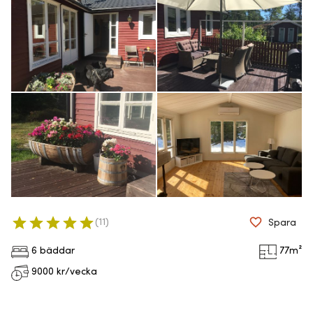
(
11
)
Spara
6 bäddar
77
m²
9000
kr/vecka