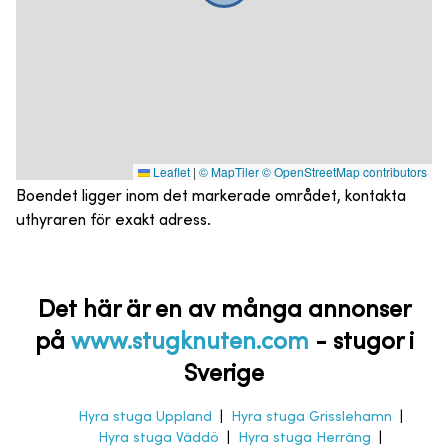
Leaflet
|
© MapTiler
© OpenStreetMap contributors
Boendet ligger inom det markerade området, kontakta
uthyraren för exakt adress.
Det här är en av många annonser
på
www.stugknuten.com
-
stugor i
Sverige
Hyra stuga Uppland
|
Hyra stuga Grisslehamn
|
Hyra stuga Väddö
|
Hyra stuga Herräng
|