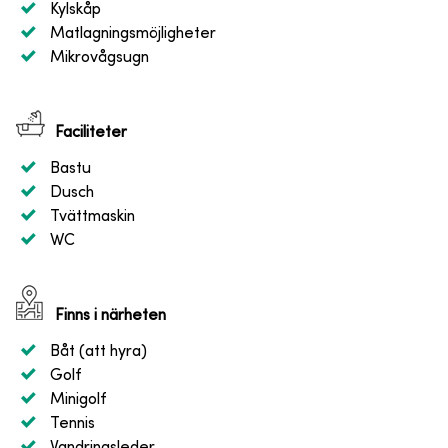
Kylskåp
Matlagningsmöjligheter
Mikrovågsugn
Faciliteter
Bastu
Dusch
Tvättmaskin
WC
Finns i närheten
Båt (att hyra)
Golf
Minigolf
Tennis
Vandringsleder