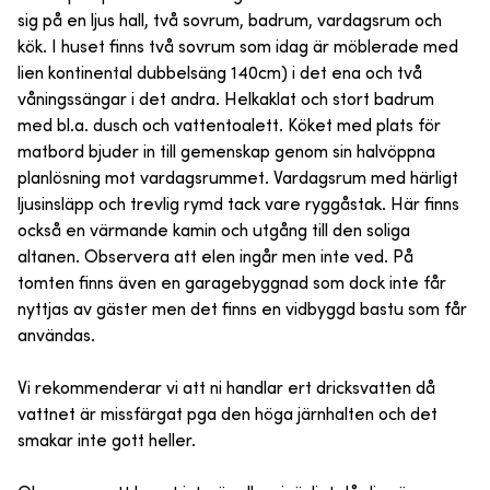
sig på en ljus hall, två sovrum, badrum, vardagsrum och
kök. I huset finns två sovrum som idag är möblerade med
lien kontinental dubbelsäng 140cm) i det ena och två
våningssängar i det andra. Helkaklat och stort badrum
med bl.a. dusch och vattentoalett. Köket med plats för
matbord bjuder in till gemenskap genom sin halvöppna
planlösning mot vardagsrummet. Vardagsrum med härligt
ljusinsläpp och trevlig rymd tack vare ryggåstak. Här finns
också en värmande kamin och utgång till den soliga
altanen. Observera att elen ingår men inte ved. På
tomten finns även en garagebyggnad som dock inte får
nyttjas av gäster men det finns en vidbyggd bastu som får
användas.
Vi rekommenderar vi att ni handlar ert dricksvatten då
vattnet är missfärgat pga den höga järnhalten och det
smakar inte gott heller.