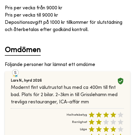
Pris per vecka från
9000
kr
Pris per vecka till
9000
kr
Depositionsavgift på 1000 kr tillkommer för slutstädning
och återbetalas efter godkänd kontroll.
Omdömen
Följande personer har lämnat ett omdöme
Lars N.
,
hyrd
2026
Modernt fint välutrustat hus med ca 400m till fint
bad. Plats för 2 bilar. 2-3km in till Grisslehamn med
trevliga restauranger, ICA-affär mm
Helhetsbetyg
Renlighet
Läge