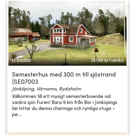
12 bäddar
26140
kr/vecka
Semesterhus med 300 m till sjöstrand
|SE07003
Jönköping, Värnamo, Rydaholm
Välkommen till ett mysigt semesterboende vid
vackra sjön Furen! Bara 9 km från Bor i Jönköpings
län hittar du denna charmiga och rymliga stuga –
pe...