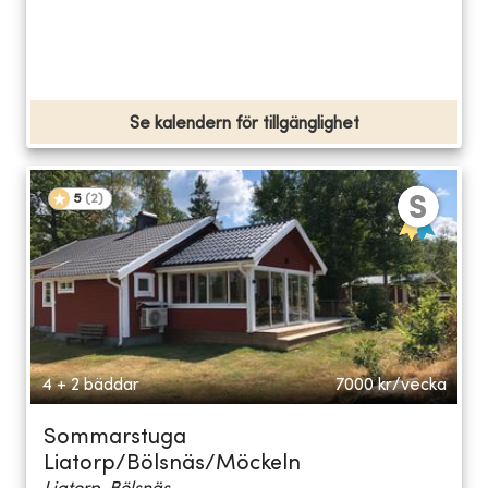
Se kalendern för tillgänglighet
5
(
2
)
4 + 2 bäddar
7000
kr/vecka
Sommarstuga
Liatorp/Bölsnäs/Möckeln