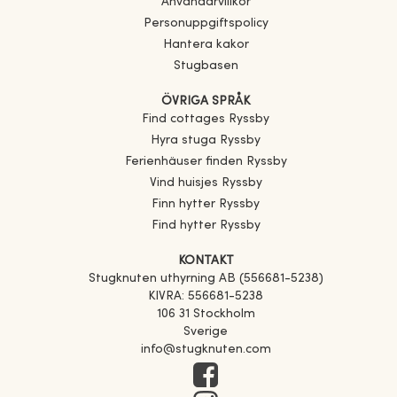
Användarvillkor
Personuppgiftspolicy
Hantera kakor
Stugbasen
ÖVRIGA SPRÅK
Find cottages
Ryssby
Hyra stuga
Ryssby
Ferienhäuser finden
Ryssby
Vind huisjes
Ryssby
Finn hytter
Ryssby
Find hytter
Ryssby
KONTAKT
Stugknuten uthyrning AB (556681-5238)
KIVRA: 556681-5238
106 31 Stockholm
Sverige
info@stugknuten.com