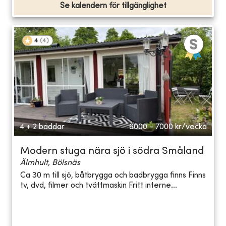
Se kalendern för tillgänglighet
4
(
4
)
4 + 2 bäddar
6000 - 7000
kr/vecka
Modern stuga nära sjö i södra Småland
Älmhult, Bölsnäs
Ca 30 m till sjö, båtbrygga och badbrygga finns Finns
tv, dvd, filmer och tvättmaskin Fritt interne...