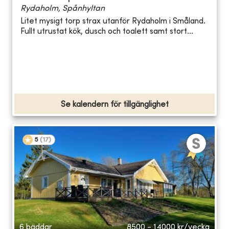
Rydaholm, Spånhyltan
Litet mysigt torp strax utanför Rydaholm i Småland.
Fullt utrustat kök, dusch och toalett samt stort...
Se kalendern för tillgänglighet
5
(
17
)
6 bäddar
8500 - 14000
kr/vecka