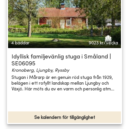
4 bäddar
9023
kr/vecka
Idyllisk familjevänlig stuga i Småland |
SE06095
Kronoberg, Ljungby, Ryssby
Stugan i Mårarp är en genuin röd stuga från 1929,
belägen i ett rofyllt landskap mellan Ljungby och
Växjö. Här möts du av en varm och personlig atm...
Se kalendern för tillgänglighet