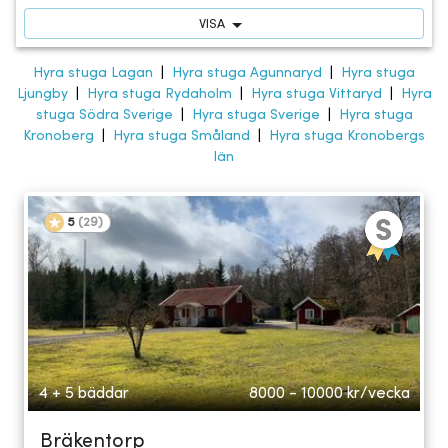
VISA
Hyra stuga Lagan
|
Hyra stuga Agunnaryd
|
Hyra stuga
Ljungby
|
Hyra stuga Rydaholm
|
Hyra stuga Vittaryd
|
Hyra
stuga Södra Sverige
|
Hyra stuga Sverige
|
Hyra stuga
Kronoberg
|
Hyra stuga Småland
|
Hyra stuga Kronobergs
län
5
(
29
)
4 + 5 bäddar
8000 - 10000
kr/vecka
Bräkentorp