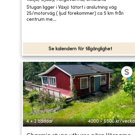
Stugan ligger i Växjö tätort i anslutning väg
25/motorväg ( ljud förekommer) ca 5 km från
centrum me...
Se kalendern för tillgänglighet
4 + 2 bäddar
4000 - 5500
kr/vecka