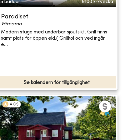
5 bäddar
9100
kr/vecka
Paradiset
Värnamo
Modern stuga med underbar sjöutsikt. Grill finns
samt plats för öppen eld.( Grillkol och ved ingår
e...
Se kalendern för tillgänglighet
4
(
2
)