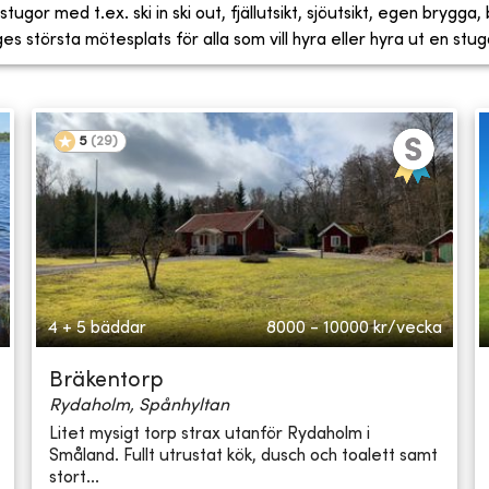
tugor med t.ex. ski in ski out, fjällutsikt, sjöutsikt, egen brygga
 största mötesplats för alla som vill hyra eller hyra ut en stug
5
(
29
)
4 + 5 bäddar
8000 - 10000
kr/vecka
Bräkentorp
Rydaholm, Spånhyltan
Litet mysigt torp strax utanför Rydaholm i
Småland. Fullt utrustat kök, dusch och toalett samt
stort...