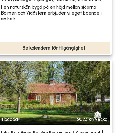
I en naturskön bygd på en höjd mellan sjöarna
Bolmen och Vidöstern erbjuder vi eget boende i
en helr...
Se kalendern för tillgänglighet
4 bäddar
9023
kr/vecka