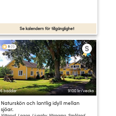
Se kalendern för tillgänglighet
5
(
1
)
6 bäddar
9100
kr/vecka
Naturskön och lantlig idyll mellan
sjöar.
Vittaryd, Lagan, Ljungby, Värnamo, Småland...