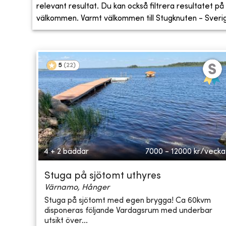
relevant resultat. Du kan också filtrera resultatet på s
välkommen. Varmt välkommen till Stugknuten - Sveriges
5
(
22
)
4 + 2 bäddar
7000 - 12000
kr/vecka
Stuga på sjötomt uthyres
Värnamo, Hånger
Stuga på sjötomt med egen brygga! Ca 60kvm
disponeras följande Vardagsrum med underbar
utsikt över...