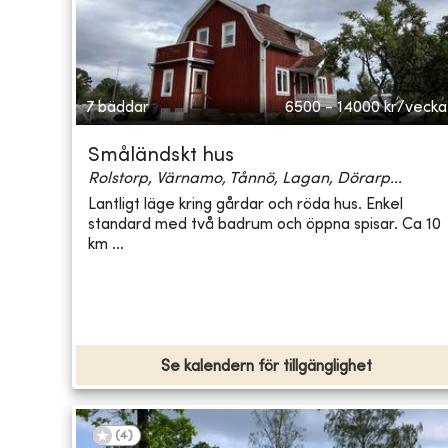
7 bäddar
6500 - 14000
kr/vecka
Småländskt hus
Rolstorp, Värnamo, Tånnö, Lagan, Dörarp...
Lantligt läge kring gårdar och röda hus. Enkel
standard med två badrum och öppna spisar. Ca 10
km ...
Se kalendern för tillgänglighet
(
4
)