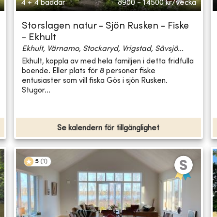
4 + 4 bäddar
8900 - 14500
kr/vecka
Storslagen natur - Sjön Rusken - Fiske
- Ekhult
Ekhult, Värnamo, Stockaryd, Vrigstad, Sävsjö...
Ekhult, koppla av med hela familjen i detta fridfulla
boende. Eller plats för 8 personer fiske
entusiaster som vill fiska Gös i sjön Rusken.
Stugor...
Se kalendern för tillgänglighet
5
(
1
)