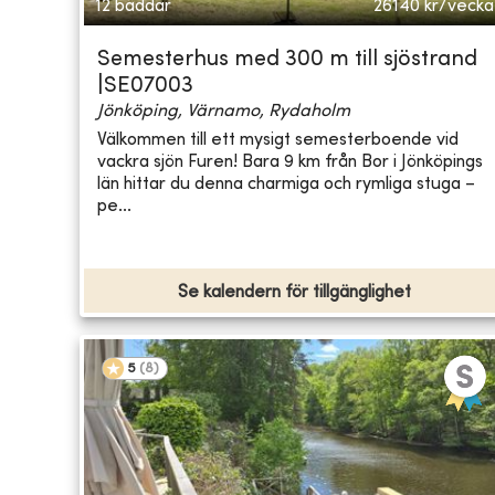
12 bäddar
26140
kr/vecka
Semesterhus med 300 m till sjöstrand
|SE07003
Jönköping, Värnamo, Rydaholm
Välkommen till ett mysigt semesterboende vid
vackra sjön Furen! Bara 9 km från Bor i Jönköpings
län hittar du denna charmiga och rymliga stuga –
pe...
Se kalendern för tillgänglighet
5
(
8
)