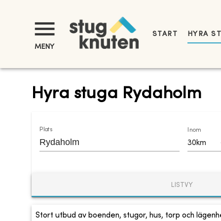
START
HYRA S
MENY
Hyra stuga Rydaholm
Plats
Inom
30km
LISTVY
Stort utbud av boenden, stugor, hus, torp och lägenhe