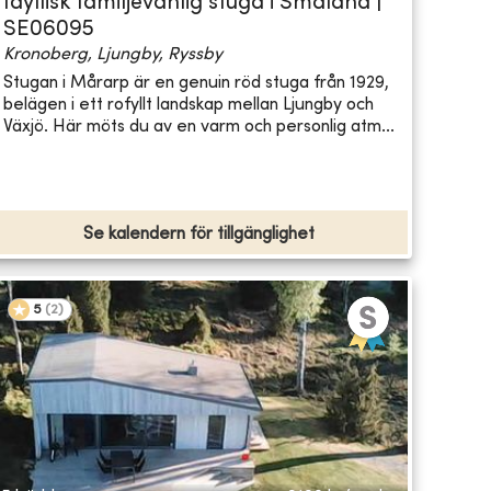
Idyllisk familjevänlig stuga i Småland |
SE06095
Kronoberg, Ljungby, Ryssby
Stugan i Mårarp är en genuin röd stuga från 1929,
belägen i ett rofyllt landskap mellan Ljungby och
Växjö. Här möts du av en varm och personlig atm...
Se kalendern för tillgänglighet
5
(
2
)