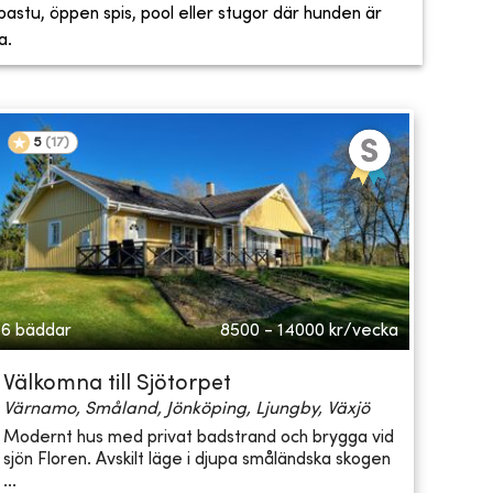
, bastu, öppen spis, pool eller stugor där hunden är
a.
5
(
17
)
6 bäddar
8500 - 14000
kr/vecka
Välkomna till Sjötorpet
Värnamo, Småland, Jönköping, Ljungby, Växjö
Modernt hus med privat badstrand och brygga vid
sjön Floren. Avskilt läge i djupa småländska skogen
...