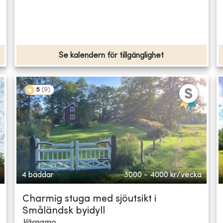
Se kalendern för tillgänglighet
5
(
9
)
4 bäddar
3000 - 4000
kr/vecka
Charmig stuga med sjöutsikt i
Småländsk byidyll
Värnamo