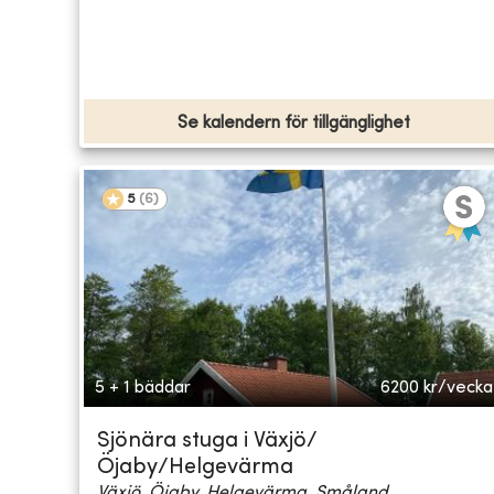
Se kalendern för tillgänglighet
5
(
6
)
5 + 1 bäddar
6200
kr/vecka
Sjönära stuga i Växjö/
Öjaby/Helgevärma
Växjö, Öjaby, Helgevärma, Småland