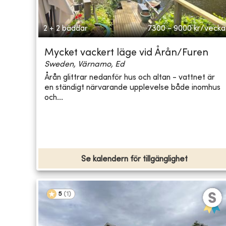
2 + 2 bäddar
7300 - 9000
kr/vecka
Mycket vackert läge vid Årån/Furen
Sweden, Värnamo, Ed
Årån glittrar nedanför hus och altan - vattnet är
en ständigt närvarande upplevelse både inomhus
och...
Se kalendern för tillgänglighet
5
(
1
)