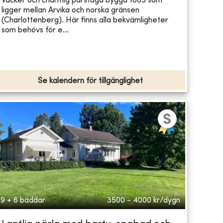
Vacker och charmig parstuga byggd 1865 som
ligger mellan Arvika och norska gränsen
(Charlottenberg). Här finns alla bekvämligheter
som behövs för e...
Se kalendern för tillgänglighet
9 + 6 bäddar
3500 - 4000
kr/dygn