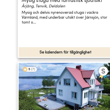
Mysig stuga med fantastisk sjöutsikt
Årjäng, Tenvik, Deldalen
Mysig och delvis nyrenoverad stuga i vackra
Värmland, med underbar utsikt över Järnsjön, stor
tomt o...
Se kalendern för tillgänglighet
5
(
7
)