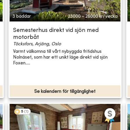
3 bäddar
23000 - 26000
kr/vecka
Semesterhus direkt vid sjön med
motorbåt
Töcksfors, Arjäng, Oslo
Varmt välkomna till vårt nybyggda fritidshus
Nolnäset, som har ett unikt läge direkt vid sjön
Foxen....
Se kalendern för tillgänglighet
5
(
1
)