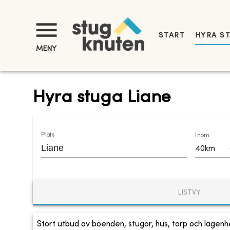
START
HYRA S
MENY
Hyra stuga Liane
Plats
Inom
40km
LISTVY
Stort utbud av boenden, stugor, hus, torp och lägenhe