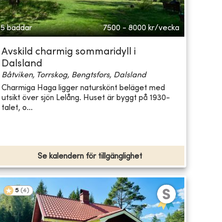
5 bäddar
7500 - 8000
kr/vecka
Avskild charmig sommaridyll i
Dalsland
Båtviken, Torrskog, Bengtsfors, Dalsland
Charmiga Haga ligger naturskönt beläget med
utsikt över sjön Lelång. Huset är byggt på 1930-
talet, o...
Se kalendern för tillgänglighet
5
(
4
)