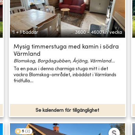
1 + 1 bäddar
3600 - 4600
kr/vecka
Mysig timmerstuga med kamin i södra
Värmland
Blomskog, Borgåsgubben, Årjäng, Värmland...
Ta en paus i denna charmiga stuga mitt i det
vackra Blomskog-området, inbäddat i Värmlands
fridfulla...
Se kalendern för tillgänglighet
5
(
2
)