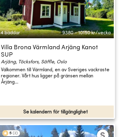
4 bäddar
9380 - 10150
kr/vecka
Villa Brona Värmland Arjäng Kanot
SUP
Arjäng, Töcksfors, Säffle, Oslo
Välkommen till Värmland, en av Sveriges vackraste
regioner. Vårt hus ligger på gränsen mellan
Årjäng...
Se kalendern för tillgänglighet
5
(
2
)