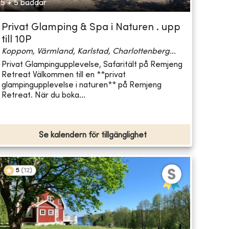
5 + 5 bäddar
Privat Glamping & Spa i Naturen . upp
till 10P
Koppom, Värmland, Karlstad, Charlottenberg...
Privat Glampingupplevelse, Safaritält på Remjeng
Retreat Välkommen till en **privat
glampingupplevelse i naturen** på Remjeng
Retreat. När du boka...
Se kalendern för tillgänglighet
5
(
12
)