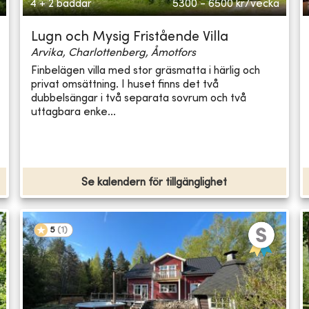
4 + 2 bäddar
5300 - 6500
kr/vecka
Lugn och Mysig Fristående Villa
Arvika, Charlottenberg, Åmotfors
Finbelägen villa med stor gräsmatta i härlig och
privat omsättning. I huset finns det två
dubbelsängar i två separata sovrum och två
uttagbara enke...
Se kalendern för tillgänglighet
5
(
1
)