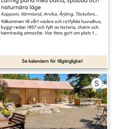
Lantlig pärla med bastu, spabad och
naturnära läge
Koppom, Värmland, Arvika, Årjäng, Töcksfors...
Välkommen till vårt vackra och rotfyllda huvudhus,
byggt redan 1857 och fyllt av historia, charm och
hemtrevlig atmosfär. Här finns gott om plats f...
Se kalendern för tillgänglighet