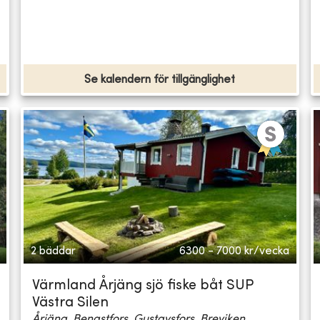
Se kalendern för tillgänglighet
2 bäddar
6300 - 7000
kr/vecka
Värmland Årjäng sjö fiske båt SUP
Västra Silen
Årjäng, Bengstfors, Gustavsfors, Breviken