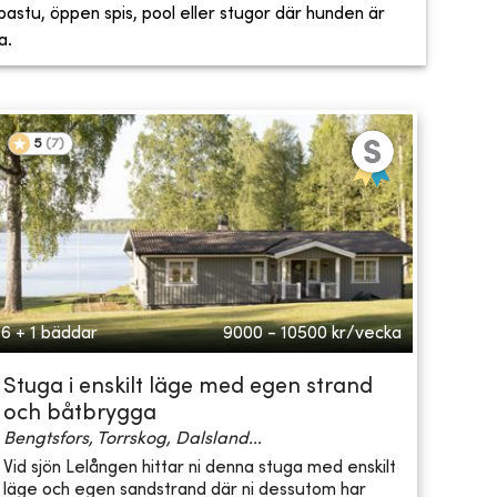
, bastu, öppen spis, pool eller stugor där hunden är
a.
5
(
7
)
6 + 1 bäddar
9000 - 10500
kr/vecka
Stuga i enskilt läge med egen strand
och båtbrygga
Bengtsfors, Torrskog, Dalsland...
Vid sjön Lelången hittar ni denna stuga med enskilt
läge och egen sandstrand där ni dessutom har