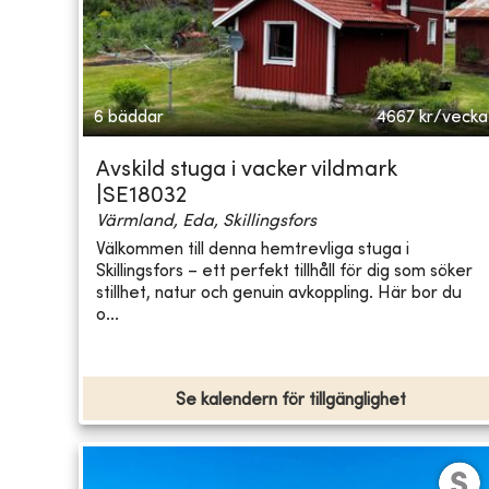
6 bäddar
4667
kr/vecka
Avskild stuga i vacker vildmark
|SE18032
Värmland, Eda, Skillingsfors
Välkommen till denna hemtrevliga stuga i
Skillingsfors – ett perfekt tillhåll för dig som söker
stillhet, natur och genuin avkoppling. Här bor du
o...
Se kalendern för tillgänglighet