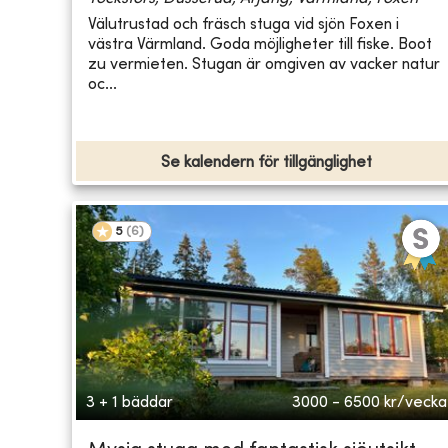
Välutrustad och fräsch stuga vid sjön Foxen i
västra Värmland. Goda möjligheter till fiske. Boot
zu vermieten. Stugan är omgiven av vacker natur
oc...
Se kalendern för tillgänglighet
5
(
6
)
3 + 1 bäddar
3000 - 6500
kr/vecka