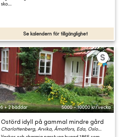
sko...
Se kalendern för tillgänglighet
6 + 2 bäddar
5000 - 10000
kr/vecka
Ostörd idyll på gammal mindre gård
Charlottenberg, Arvika, Åmotfors, Eda, Oslo...