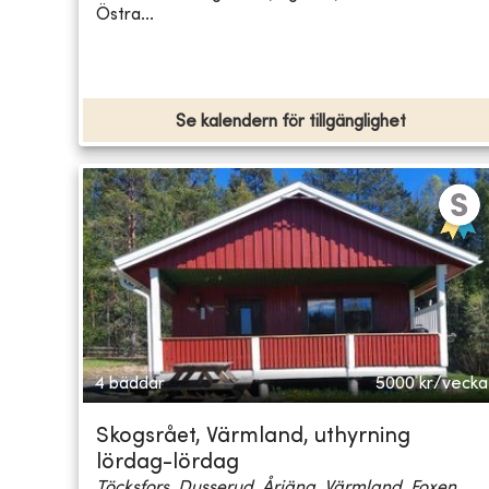
Östra...
Se kalendern för tillgänglighet
4 bäddar
5000
kr/vecka
Skogsrået, Värmland, uthyrning
lördag-lördag
Töcksfors, Dusserud, Årjäng, Värmland, Foxen