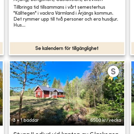
Tillbringa tid tillsammans i vårt semesterhus
"Källtegen" i vackra Värmland i Årjängs kommun.
Det rymmer upp till två personer och era husdjur.
Hus...
Se kalendern för tillgänglighet
3 + 1 bäddar
6500
kr/vecka