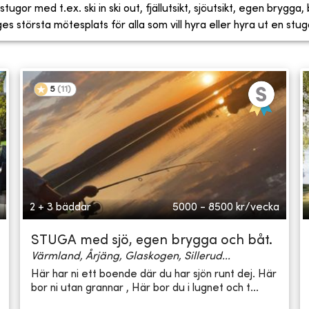
tugor med t.ex. ski in ski out, fjällutsikt, sjöutsikt, egen brygga
 största mötesplats för alla som vill hyra eller hyra ut en stug
5
(
11
)
2 + 3 bäddar
5000 - 8500
kr/vecka
STUGA med sjö, egen brygga och båt.
Värmland, Årjäng, Glaskogen, Sillerud...
Här har ni ett boende där du har sjön runt dej. Här
bor ni utan grannar , Här bor du i lugnet och t...