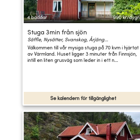
4 bäddar
990
kr/dygn
Stuga 3min från sjön
Säffle, Nysätter, Svanskog, Årjäng...
Välkommen till vår mysiga stuga på 70 kvm i hjärtat
av Värmland. Huset ligger 3 minuter från Finnsjön,
intill en liten grusväg som leder in i ett n...
Se kalendern för tillgänglighet