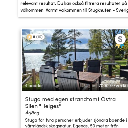
relevant resultat. Du kan också filtrera resultatet på s
välkommen. Varmt välkommen till Stugknuten - Sveriges
5
(
16
)
4 bäddar
7000
kr/vecka
Stuga med egen strandtomt Östra
Silen "Helges"
Årjäng
Stuga för fyra personer erbjuder sjönära boende i
värmländsk skogsnatur, Egenäs, 50 meter från