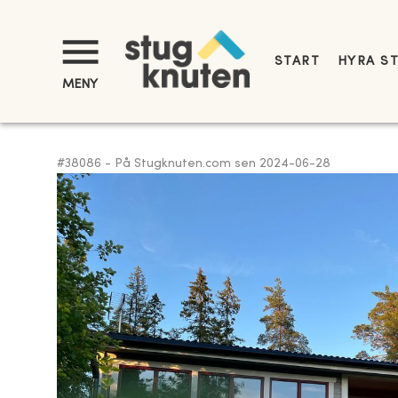
START
HYRA S
MENY
#
38086
-
På Stugknuten.com sen
2024-06-28