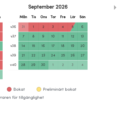
September
2026
n
Mån
Tis
Ons
Tor
Fre
Lör
Sön
v
36
31
1
2
3
4
5
6
v
37
7
8
9
10
11
12
13
v
38
14
15
16
17
18
19
20
v
39
21
22
23
24
25
26
27
v
40
28
29
30
1
2
3
4
Bokat
Preliminärt bokat
aren för tillgänglighet