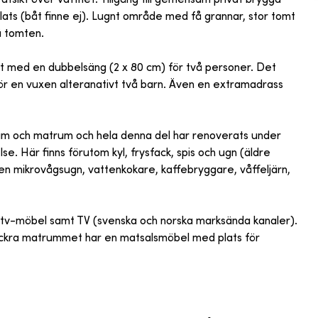
ts (båt finne ej). Lugnt område med få grannar, stor tomt
å tomten.
t med en dubbelsäng (2 x 80 cm) för två personer. Det
ör en vuxen alteranativt två barn. Även en extramadrass
rum och matrum och hela denna del har renoverats under
e. Här finns förutom kyl, frysfack, spis och ugn (äldre
n mikrovågsugn, vattenkokare, kaffebryggare, våffeljärn,
, tv-möbel samt TV (svenska och norska marksända kanaler).
 vackra matrummet har en matsalsmöbel med plats för