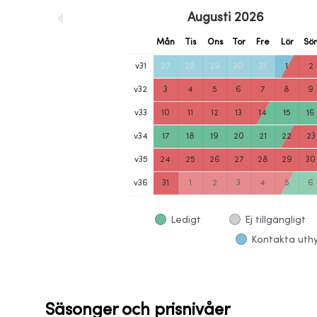
Augusti
2026
Mån
Tis
Ons
Tor
Fre
Lör
Sö
v
31
27
28
29
30
31
1
2
v
32
3
4
5
6
7
8
9
v
33
10
11
12
13
14
15
16
v
34
17
18
19
20
21
22
23
v
35
24
25
26
27
28
29
30
v
36
31
1
2
3
4
5
6
Ledigt
Ej tillgängligt
Kontakta uthyr
Säsonger och prisnivåer