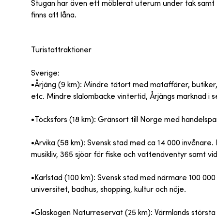
Stugan har även ett möblerat uterum under tak samt e
finns att låna.
Turistattraktioner
Sverige:
•Årjäng (9 km): Mindre tätort med mataffärer, butiker,
etc. Mindre slalombacke vintertid, Årjängs marknad i s
•Töcksfors (18 km): Gränsort till Norge med handelsp
•Arvika (58 km): Svensk stad med ca 14 000 invånare. H
musikliv, 365 sjöar för fiske och vattenäventyr samt vida
•Karlstad (100 km): Svensk stad med närmare 100 000 
universitet, badhus, shopping, kultur och nöje.
•Glaskogen Naturreservat (25 km): Värmlands största 