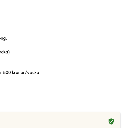
ong.
ecka)
er 500 kronor/vecka