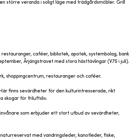
n större veranda i soligt läge med trädgårdsmöbler. Grill
 restauranger, caféer, bibliotek, apotek, systembolag, bank
eptember, Årjängstravet med stora hästtävlingar (V75 i juli).
ark, shoppingcentrum, restauranger och caféer.
är finns sevärdheter för den kulturintresserade, rikt
 skogar för friluftsliv.
invånare som erbjuder ett stort utbud av sevärdheter,
naturreservat med vandringsleder, kanotleder, fiske,