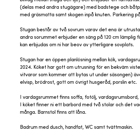
(delas med andra stugägare) med badstege och båtpla
med gräsmatta samt skogen inpå knuten. Parkering p
Stugan består av två sovrum varav det ena är utrusta
andra sorummet erbjuder en säng på 120 cm lämplig f
kan erbjudas om ni har beov av ytterligare sovplats.
Stugan har en öppen planlösning mellan kök, vardags
2024. Köket har gott om utrusning för en bekväm vistels
vitvaror som kommer att bytas ut under säsongen) äve
elvisp, brödrost, gott om övrigt husgeråd, porslin etc.
I vardagsrummet finns soffa, fotölj, vardagsrumsbord
I köket finner ni ett barbord med två stolar och det
många. Barnstol finns att låna.
Badrum med dusch, handfat, WC samt tvättmaskin.