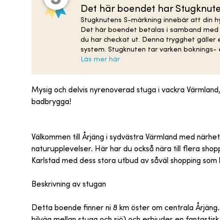
Det här boendet har Stugknut
Stugknutens S-märkning innebär att din hy
Det här boendet betalas i samband med bo
du har checkat ut. Denna trygghet gäller
system. Stugknuten tar varken boknings- e
Läs mer här
Mysig och delvis nyrenoverad stuga i vackra Värmland, m
badbrygga!
Välkommen till Årjäng i sydvästra Värmland med närhet ti
naturupplevelser. Här har du också nära till flera sho
Karlstad med dess stora utbud av såväl shopping som k
Beskrivning av stugan
Detta boende finner ni 8 km öster om centrala Årjäng.
bilväg mellan stuga och sjö) och erbjuder en fantastisk