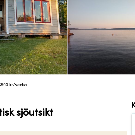
6500
kr/vecka
sk sjöutsikt