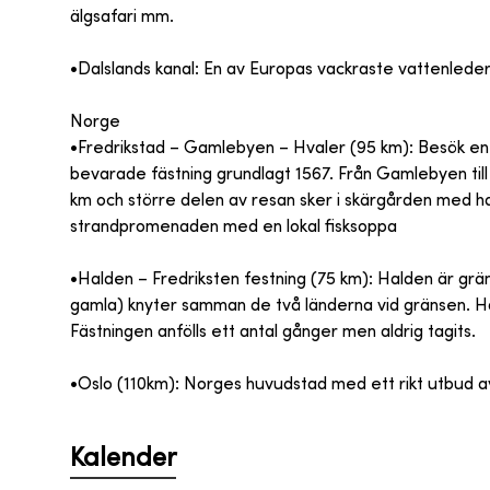
älgsafari mm.
•Dalslands kanal: En av Europas vackraste vattenlede
Norge
•Fredrikstad – Gamlebyen – Hvaler (95 km): Besök en
bevarade fästning grundlagt 1567. Från Gamlebyen till
km och större delen av resan sker i skärgården med h
strandpromenaden med en lokal fisksoppa
•Halden – Fredriksten festning (75 km): Halden är gr
gamla) knyter samman de två länderna vid gränsen. H
Fästningen anfölls ett antal gånger men aldrig tagits.
•Oslo (110km): Norges huvudstad med ett rikt utbud av 
Kalender