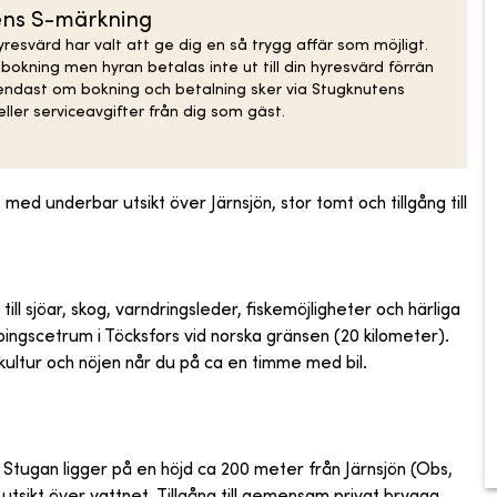
ens S-märkning
resvärd har valt att ge dig en så trygg affär som möjligt.
kning men hyran betalas inte ut till din hyresvärd förrän
 endast om bokning och betalning sker via Stugknutens
ller serviceavgifter från dig som gäst.
ed underbar utsikt över Järnsjön, stor tomt och tillgång till
ll sjöar, skog, varndringsleder, fiskemöjligheter och härliga
ppingscetrum i Töcksfors vid norska gränsen (20 kilometer).
ultur och nöjen når du på ca en timme med bil.
 Stugan ligger på en höjd ca 200 meter från Järnsjön (Obs,
 utsikt över vattnet. Tillgång till gemensam privat brygga