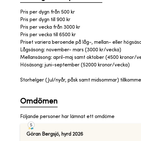
Pris per dygn från
500
kr
Pris per dygn till
900
kr
Pris per vecka från
3000
kr
Pris per vecka till
6500
kr
Priset variera beroende på låg-, mellan- eller högsäs
Lågsäsong: november- mars (3000 kr/vecka)
Mellansäsong: april-maj samt oktober (4500 kronor/v
Hösäsong: juni-september (52000 kronor/vecka)
Storhelger (Jul/nyår, påsk samt midsommar) tillkomm
Omdömen
Följande personer har lämnat ett omdöme
Göran Bergsjö
,
hyrd
2026