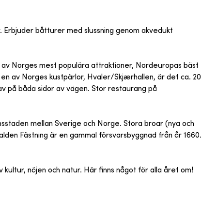
r. Erbjuder båtturer med slussning genom akvedukt
 av Norges mest populära attraktioner, Nordeuropas bäst
 en av Norges kustpärlor, Hvaler/Skjærhallen, är det ca. 20
av på båda sidor av vägen. Stor restaurang på
änsstaden mellan Sverige och Norge. Stora broar (nya och
alden Fästning är en gammal försvarsbyggnad från år 1660.
kultur, nöjen och natur. Här finns något för alla året om!