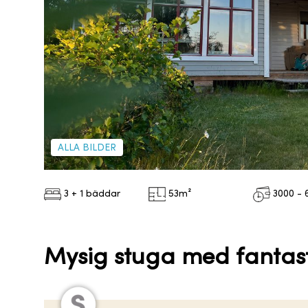
ALLA BILDER
3 + 1 bäddar
53
m²
3000 - 
Mysig stuga med fantasti