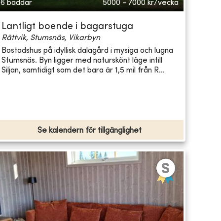
6 bäddar
5000 - 7000
kr/vecka
Lantligt boende i bagarstuga
Rättvik, Stumsnäs, Vikarbyn
Bostadshus på idyllisk dalagård i mysiga och lugna
Stumsnäs. Byn ligger med naturskönt läge intill
Siljan, samtidigt som det bara är 1,5 mil från R...
Se kalendern för tillgänglighet