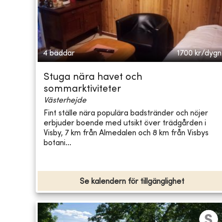
4 bäddar
1700
kr/dygn
Stuga nära havet och
sommarktiviteter
Västerhejde
Fint ställe nära populära badstränder och nöjer
erbjuder boende med utsikt över trädgården i
Visby, 7 km från Almedalen och 8 km från Visbys
botani...
Se kalendern för tillgänglighet