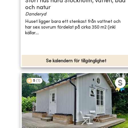
Stort hus nära Stockholm, vatten, bad
och natur
Danderyd
Huset ligger bara ett stenkast från vattnet och
har sex sovrum fördelat på cirka 350 m2 (inkl
källar...
Se kalendern för tillgänglighet
5
(
1
)