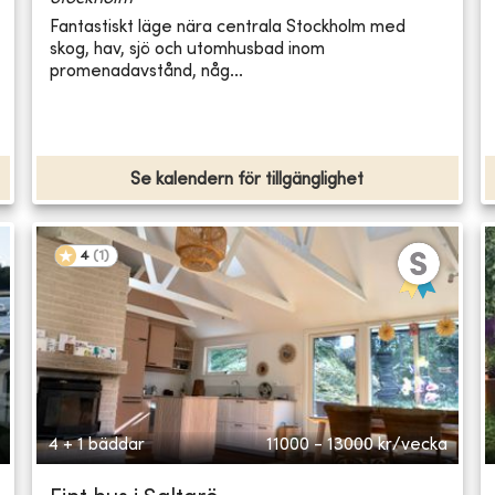
Fantastiskt läge nära centrala Stockholm med
skog, hav, sjö och utomhusbad inom
promenadavstånd, någ...
Se kalendern för tillgänglighet
4
(
1
)
4 + 1 bäddar
11000 - 13000
kr/vecka