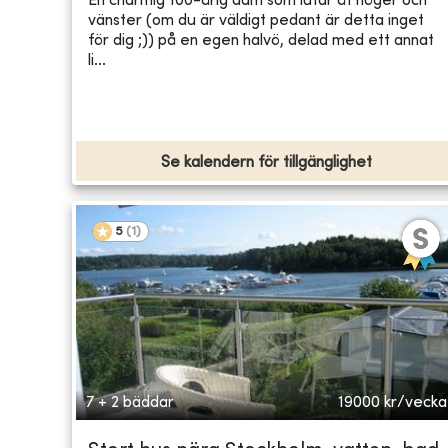
En charmig 100-årig dam som lutar åt höger och
vänster (om du är väldigt pedant är detta inget
för dig ;)) på en egen halvö, delad med ett annat
li...
Se kalendern för tillgänglighet
5
(
1
)
7 + 2 bäddar
19000
kr/vecka