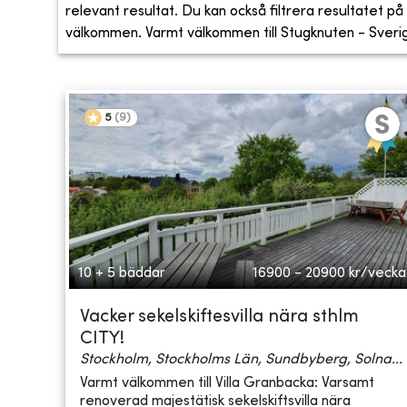
relevant resultat. Du kan också filtrera resultatet på s
välkommen. Varmt välkommen till Stugknuten - Sveriges
5
(
9
)
10 + 5 bäddar
16900 - 20900
kr/vecka
Vacker sekelskiftesvilla nära sthlm
CITY!
Stockholm, Stockholms Län, Sundbyberg, Solna...
Varmt välkommen till Villa Granbacka: Varsamt
renoverad majestätisk sekelskiftsvilla nära