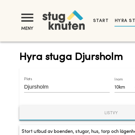
START
HYRA S
MENY
Hyra stuga Djursholm
Plats
Inom
10km
LISTVY
Stort utbud av boenden, stugor, hus, torp och lägenhe