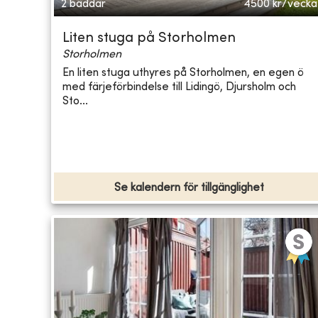
2 bäddar
4500
kr/vecka
Liten stuga på Storholmen
Storholmen
En liten stuga uthyres på Storholmen, en egen ö
med färjeförbindelse till Lidingö, Djursholm och
Sto...
Se kalendern för tillgänglighet