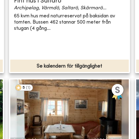
Fint hus i Saltarö
Archipelag, Värmdö, Saltarö, Skärmarö...
65 kvm hus med naturreservat på baksidan av
tomten. Bussen 462 stannar 500 meter från
stugan (4 gång...
Se kalendern för tillgänglighet
5
(
1
)