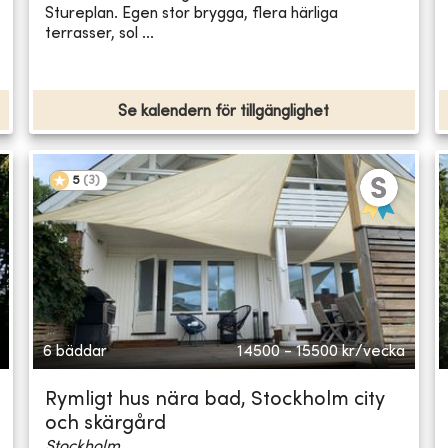
Stureplan. Egen stor brygga, flera härliga
terrasser, sol ...
Se kalendern för tillgänglighet
5
(
3
)
6 bäddar
14500 - 15500
kr/vecka
Rymligt hus nära bad, Stockholm city
och skärgård
Stockholm