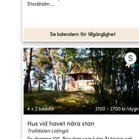
Stockholm ...
Se kalendern för tillgänglighet
4 + 2 bäddar
2100 - 2700
kr/dygn
Hus vid havet nära stan
Trolldalen Lidingö