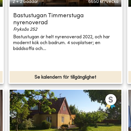
2 + 2 bäddar
6650
kr/vecka
Bastustugan Timmerstuga
nyrenoverad
Fryksås 252
Bastustugan är helt nyrenoverad 2022, och har
modernt kök och badrum. 4 sovplatser; en
bäddsoffa och...
Se kalendern för tillgänglighet