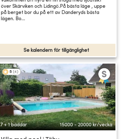
Välkommen att hyra en fin stuga med sjöutsikt
över Skärviken och Lidingö.På bästa läge , uppe
på berget bor du på ett av Danderyds bästa
lägen. Bo...
Se kalendern för tillgänglighet
5
(
4
)
7 + 1 bäddar
15000 - 20000
kr/vecka