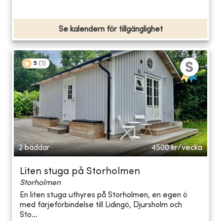
Se kalendern för tillgänglighet
5
(
1
)
2 bäddar
4500
kr/vecka
Liten stuga på Storholmen
Storholmen
En liten stuga uthyres på Storholmen, en egen ö
med färjeförbindelse till Lidingö, Djursholm och
Sto...