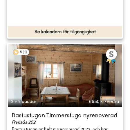
Se kalendern för tillgänglighet
5
(
1
)
2 + 2 bäddar
6650
kr/vecka
Bastustugan Timmerstuga nyrenoverad
Fryksås 252
Bastustugan är helt nyrenoverad 2022, och har