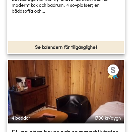
modernt kök och badrum. 4 sovplatser; en
bäddsoffa och...
Se kalendern för tillgänglighet
4 bäddar
1700
kr/dygn