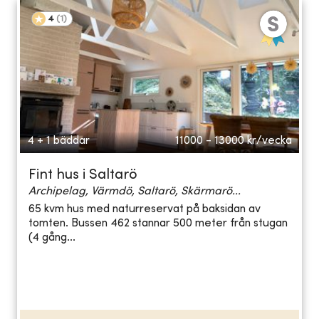
4
(
1
)
4 + 1 bäddar
11000 - 13000
kr/vecka
Fint hus i Saltarö
Archipelag, Värmdö, Saltarö, Skärmarö...
65 kvm hus med naturreservat på baksidan av
tomten. Bussen 462 stannar 500 meter från stugan
(4 gång...