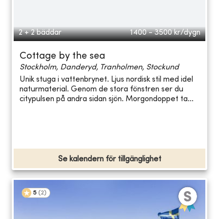
2 + 2 bäddar
1400 - 3500
kr/dygn
Cottage by the sea
Stockholm, Danderyd, Tranholmen, Stockund
Unik stuga i vattenbrynet. Ljus nordisk stil med idel
naturmaterial. Genom de stora fönstren ser du
citypulsen på andra sidan sjön. Morgondoppet ta...
Se kalendern för tillgänglighet
5
(
2
)