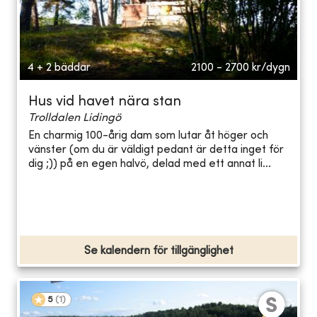
4 + 2 bäddar
2100 - 2700
kr/dygn
Hus vid havet nära stan
Trolldalen Lidingö
En charmig 100-årig dam som lutar åt höger och
vänster (om du är väldigt pedant är detta inget för
dig ;)) på en egen halvö, delad med ett annat li...
Se kalendern för tillgänglighet
5
(
1
)