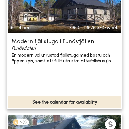
6 + 4 beds
7950 - 13575
SEK/week
Modern fjällstuga i Funäsfjällen
Funäsdalen
En modern väl utrustad fjällstuga med bastu och
öppen spis, samt ett fullt utrustat attefallshus (in...
See the calendar for availability
5
(
1
)