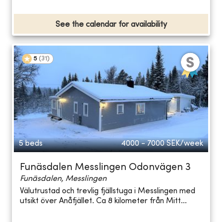
See the calendar for availability
5
(
31
)
5 beds
4000 - 7000
SEK/week
Funäsdalen Messlingen Odonvägen 3
Funäsdalen, Messlingen
Välutrustad och trevlig fjällstuga i Messlingen med
utsikt över Anåfjället. Ca 8 kilometer från Mitt...