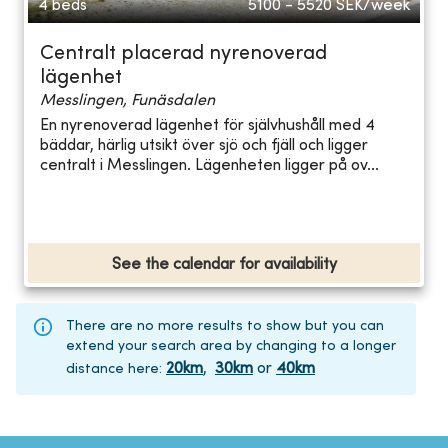
4 beds
5100 - 5520
SEK/week
Centralt placerad nyrenoverad
lägenhet
Messlingen, Funäsdalen
En nyrenoverad lägenhet för självhushåll med 4
bäddar, härlig utsikt över sjö och fjäll och ligger
centralt i Messlingen. Lägenheten ligger på ov...
See the calendar for availability
There are no more results to show but you can
extend your search area by changing to a longer
20
km
,
30
km
or
40
km
distance here
: