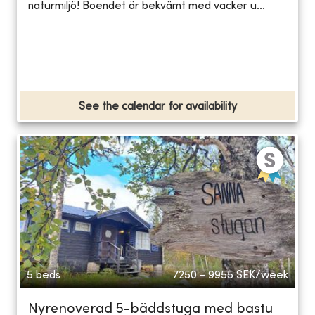
naturmiljö! Boendet är bekvämt med vacker u...
See the calendar for availability
5 beds
7250 - 9955
SEK/week
Nyrenoverad 5-bäddstuga med bastu