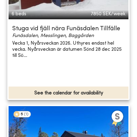
6 beds
7850
SEK/week
Stuga vid fjäll nära Funäsdalen Tillfälle
Funäsdalen, Messlingen, Baggården
Vecka 1, Nyårsveckan 2026. Uthyres endast hel
vecka. Nyårsveckan är datumen Sönd 28 dec 2025
till Sö...
See the calendar for availability
5
(
1
)