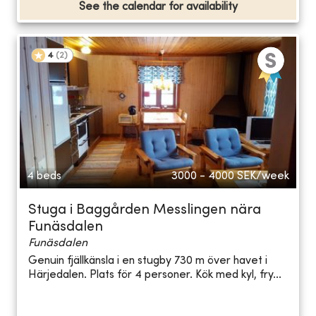
See the calendar for availability
4
(
2
)
4 beds
3000 - 4000
SEK/week
Stuga i Baggården Messlingen nära
Funäsdalen
Funäsdalen
Genuin fjällkänsla i en stugby 730 m över havet i
Härjedalen. Plats för 4 personer. Kök med kyl, fry...