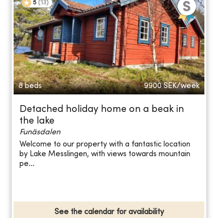
5
(
13
)
8 beds
9900
SEK/week
Detached holiday home on a beak in
the lake
Funäsdalen
Welcome to our property with a fantastic location
by Lake Messlingen, with views towards mountain
pe...
See the calendar for availability