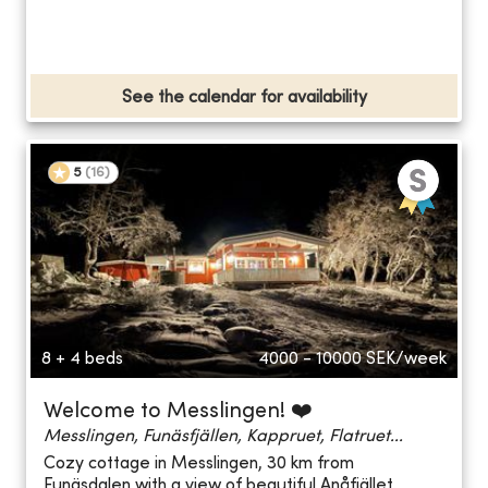
See the calendar for availability
5
(
16
)
8 + 4 beds
4000 - 10000
SEK/week
Welcome to Messlingen! ❤️
Messlingen, Funäsfjällen, Kappruet, Flatruet...
Cozy cottage in Messlingen, 30 km from
Funäsdalen with a view of beautiful Anåfjället.