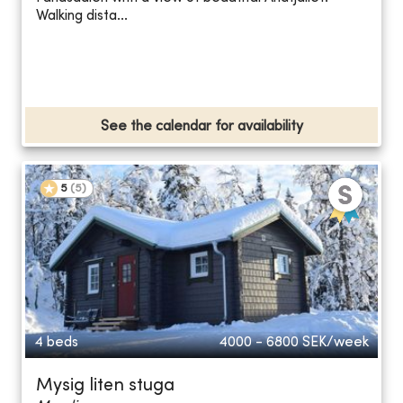
Walking dista...
See the calendar for availability
5
(
5
)
4 beds
4000 - 6800
SEK/week
Mysig liten stuga