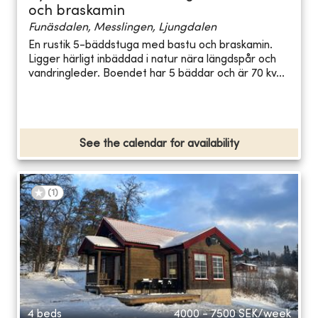
och braskamin
Funäsdalen, Messlingen, Ljungdalen
En rustik 5-bäddstuga med bastu och braskamin.
Ligger härligt inbäddad i natur nära längdspår och
vandringleder. Boendet har 5 bäddar och är 70 kv...
See the calendar for availability
(
1
)
4 beds
4000 - 7500
SEK/week