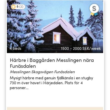
5
(
2
)
4 beds
1500 - 2000
SEK/week
Härbre i Baggården Messlingen nära
Funäsdalen
Messlingen Skogsvägen Funäsdalen
Mysigt härbre med genuin fjällkänsla i en stugby
730 m över havet i Härjedalen. Plats för 4
personer...