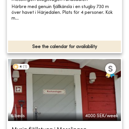
Härbre med genuin fjällkänsla i en stugby 730 m
över havet i Härjedalen. Plats för 4 personer. Kök
m...
See the calendar for availability
4
(
1
)
6 beds
4000
SEK/week