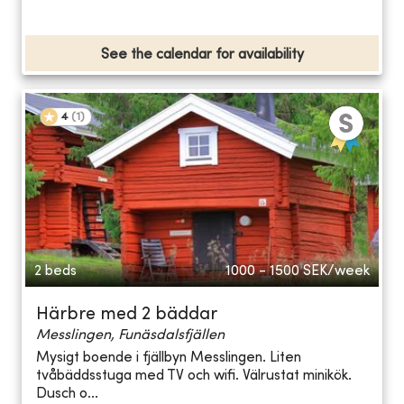
See the calendar for availability
4
(
1
)
2 beds
1000 - 1500
SEK/week
Härbre med 2 bäddar
Messlingen, Funäsdalsfjällen
Mysigt boende i fjällbyn Messlingen. Liten
tvåbäddsstuga med TV och wifi. Välrustat minikök.
Dusch o...