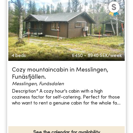
4 beds
6450 - 8940
SEK/week
Cozy mountaincabin in Messlingen,
Funäsfjällen.
Messlingen, Funäsdalen
Description* A cozy hour's cabin with a high
coziness factor for self-catering. Perfect for those
who want to rent a genuine cabin for the whole fa...
See the calendar for availability