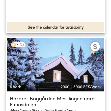
See the calendar for availability
4
(
2
)
4 beds
2000 - 3000
SEK/week
Härbre i Baggården Messlingen nära
Funäsdalen
Messlingen Skogsvägen Funäsdalen