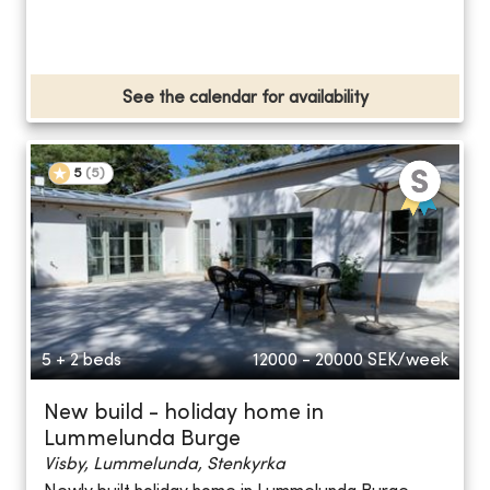
See the calendar for availability
5
(
5
)
5 + 2 beds
12000 - 20000
SEK/week
New build - holiday home in
Lummelunda Burge
Visby, Lummelunda, Stenkyrka