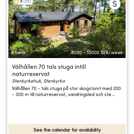
5
(
25
)
6 beds
8000 - 10000
SEK/week
Välhållen 70 tals stuga intill
naturreservat
Stenkyrkehuk, Stenkyrka
Välhållen 70 - tals stuga på stor skogstomt med 200
- 300 m till naturreservat, vandringsled och ste...
See the calendar for availability