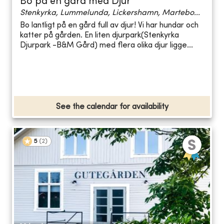
Bo på en gård med Djur
Stenkyrka, Lummelunda, Lickershamn, Martebo...
Bo lantligt på en gård full av djur! Vi har hundar och
katter på gården. En liten djurpark(Stenkyrka
Djurpark -B&M Gård) med flera olika djur ligge...
See the calendar for availability
5
(
2
)