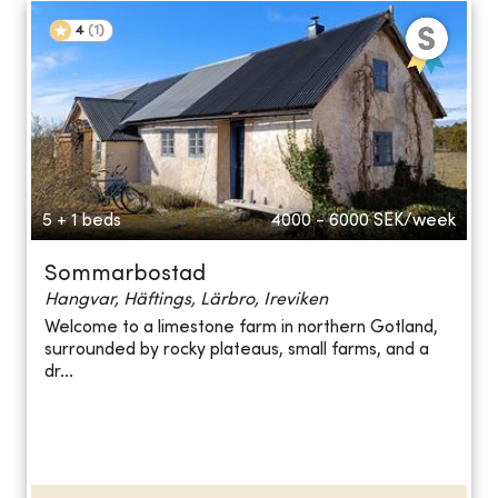
4
(
1
)
5 + 1 beds
4000 - 6000
SEK/week
Sommarbostad
Hangvar, Häftings, Lärbro, Ireviken
Welcome to a limestone farm in northern Gotland,
surrounded by rocky plateaus, small farms, and a
dr...