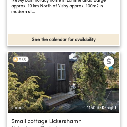
Newly built holiday home in Lummelunda Burge
approx. 19 km North of Visby approx. 100m2 in
modern st...
See the calendar for availability
5
(
1
)
4 beds
1150
SEK/night
Small cottage Lickershamn