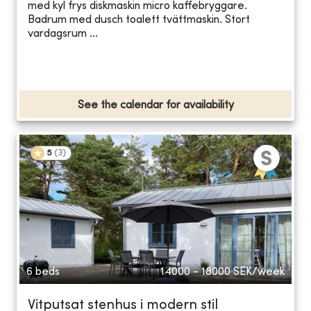
med kyl frys diskmaskin micro kaffebryggare.
Badrum med dusch toalett tvättmaskin. Stort
vardagsrum ...
See the calendar for availability
5
(
3
)
6 beds
14000 - 18000
SEK/week
Vitputsat stenhus i modern stil