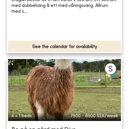
Stugan består av 3 rum varav 2 sovrum. Ett sovrum
med dubbelsäng & ett med våningssäng. Allrum
med s...
See the calendar for availability
4 + 1 beds
7500 - 8500
SEK/week