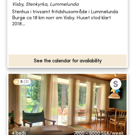
Visby, Stenkyrka, Lummelunda
Stenhus i trivsamt fritidshusområde i Lummelunda
Burge ca 18 km norr om Visby. Huset stod klart
2018...
See the calendar for availability
5
(
3
)
4 beds
7000 - 9000
SEK/week