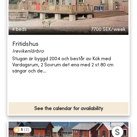
4 beds
7700
SEK/week
Fritidshus
Irevikenlärbro
Stugan är byggd 2004 och består av Kök med
Vardagsrum, 2 Sovrum det ena med 2 st 80 cm
sängar och de...
See the calendar for availability
5
(
3
)