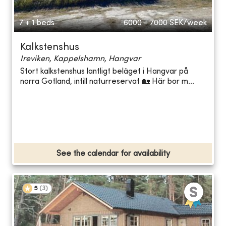
7 + 1 beds
6000 - 7000
SEK/week
Kalkstenshus
Ireviken, Kappelshamn, Hangvar
Stort kalkstenshus lantligt beläget i Hangvar på
norra Gotland, intill naturreservat 🏡 Här bor m...
See the calendar for availability
5
(
3
)