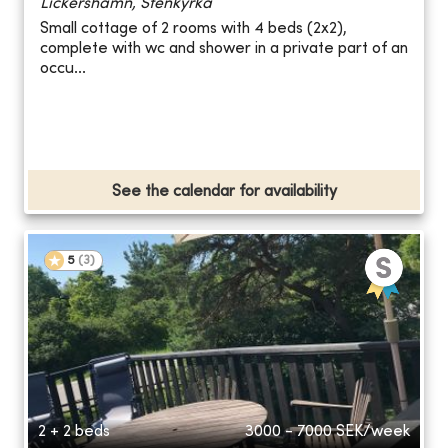
Lickershamn, Stenkyrka
Small cottage of 2 rooms with 4 beds (2x2),
complete with wc and shower in a private part of an
occu...
See the calendar for availability
5
(
3
)
2 + 2 beds
3000 - 7000
SEK/week