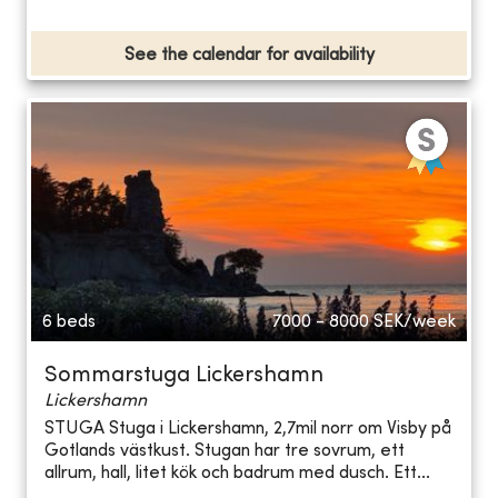
See the calendar for availability
6 beds
7000 - 8000
SEK/week
Sommarstuga Lickershamn
Lickershamn
STUGA Stuga i Lickershamn, 2,7mil norr om Visby på
Gotlands västkust. Stugan har tre sovrum, ett
allrum, hall, litet kök och badrum med dusch. Ett...