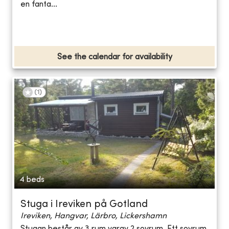
en fanta...
See the calendar for availability
(
1
)
4 beds
Stuga i Ireviken på Gotland
Ireviken, Hangvar, Lärbro, Lickershamn