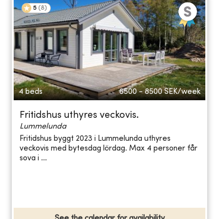
5
(
8
)
4 beds
6500 - 8500
SEK/week
Fritidshus uthyres veckovis.
Lummelunda
Fritidshus byggt 2023 i Lummelunda uthyres
veckovis med bytesdag lördag. Max 4 personer får
sova i ...
See the calendar for availability