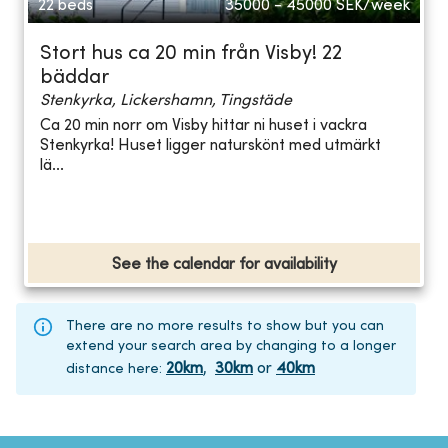
22 beds
35000 - 45000
SEK/week
Stort hus ca 20 min från Visby! 22
bäddar
Stenkyrka, Lickershamn, Tingstäde
Ca 20 min norr om Visby hittar ni huset i vackra
Stenkyrka! Huset ligger naturskönt med utmärkt
lä...
See the calendar for availability
There are no more results to show but you can
extend your search area by changing to a longer
20
km
,
30
km
or
40
km
distance here
: