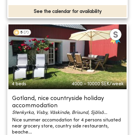
See the calendar for availability
5
(
7
)
4 beds
4000 - 10000
SEK/week
Gotland, nice countryside holiday
accommodation
Stenkyrka, Visby, Väskinde, Brisund, Själsö...
Nice summer accomodation for 4 persons situated
near grocery store, country side restaurants,
beache...