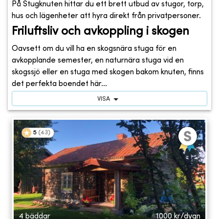
På Stugknuten hittar du ett brett utbud av stugor, torp,
hus och lägenheter att hyra direkt från privatpersoner.
Friluftsliv och avkoppling i skogen
Oavsett om du vill ha en skogsnära stuga för en
avkopplande semester, en naturnära stuga vid en
skogssjö eller en stuga med skogen bakom knuten, finns
det perfekta boendet här...
VISA
5
(
43
)
4 bäddar
1000
kr/dygn