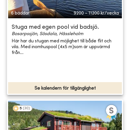
6 bäddar
9200 - 11200
kr/vecka
Stuga med egen pool vid badsjö.
Bosarpssjön, Sösdala, Hässleholm
Här har du stugan med möjlighet till både flit och
vila. Med inomhuspool (4x5 m)som är uppvärmd
från...
Se kalendern för tillgänglighet
5
(
30
)