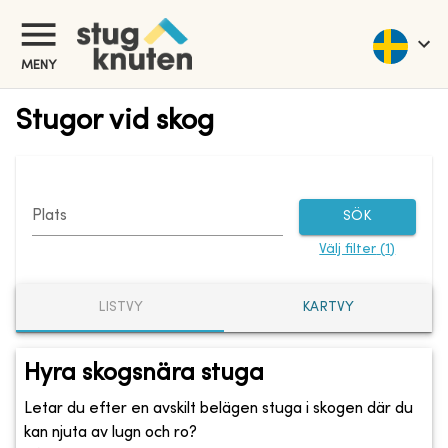
MENY
Stugor vid skog
Plats
SÖK
Välj filter
(
1
)
LISTVY
KARTVY
Hyra skogsnära stuga
Letar du efter en avskilt belägen stuga i skogen där du
kan njuta av lugn och ro?