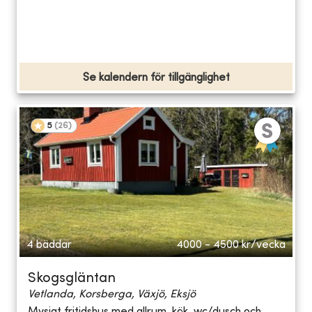
Se kalendern för tillgänglighet
5
(
26
)
4 bäddar
4000 - 4500
kr/vecka
Skogsgläntan
Vetlanda, Korsberga, Växjö, Eksjö