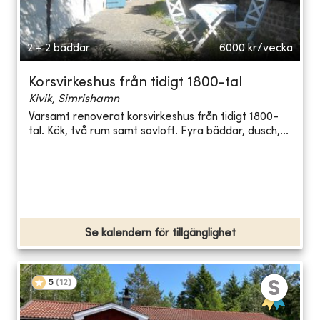
2 + 2 bäddar
6000
kr/vecka
Korsvirkeshus från tidigt 1800-tal
Kivik, Simrishamn
Varsamt renoverat korsvirkeshus från tidigt 1800-
tal. Kök, två rum samt sovloft. Fyra bäddar, dusch,...
Se kalendern för tillgänglighet
5
(
12
)