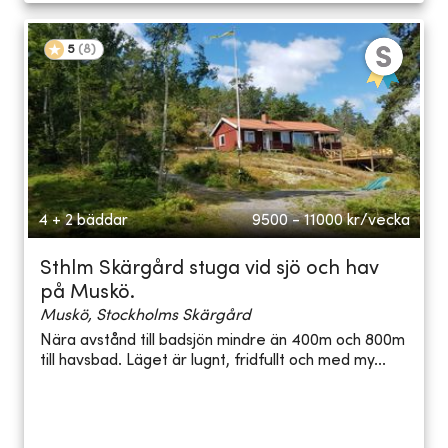
5
(
8
)
4 + 2 bäddar
9500 - 11000
kr/vecka
Sthlm Skärgård stuga vid sjö och hav
på Muskö.
Muskö, Stockholms Skärgård
Nära avstånd till badsjön mindre än 400m och 800m
till havsbad. Läget är lugnt, fridfullt och med my...