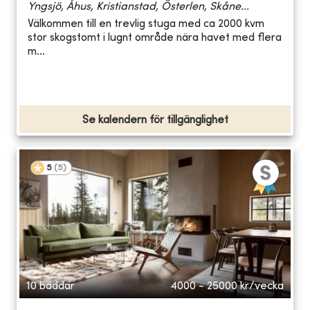
Yngsjö, Åhus, Kristianstad, Österlen, Skåne...
Välkommen till en trevlig stuga med ca 2000 kvm
stor skogstomt i lugnt område nära havet med flera
m...
Se kalendern för tillgänglighet
5
(
5
)
10 bäddar
4000 - 25000
kr/vecka