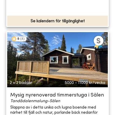
Se kalendern för tillgänglighet
5
(
8
)
2 + 2 bäddar
5000 - 11000
kr/vecka
Mysig nyrenoverad timmerstuga i Sälen
Tandådalenmalung-Sälen
Slappna av i detta unika och lugna boende med
närhet till fjäll och natur, porlande bäck nedanför