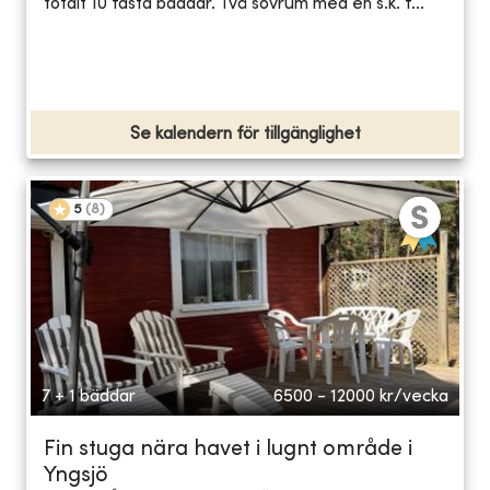
totalt 10 fasta bäddar. Två sovrum med en s.k. f...
Se kalendern för tillgänglighet
5
(
8
)
7 + 1 bäddar
6500 - 12000
kr/vecka
Fin stuga nära havet i lugnt område i
Yngsjö