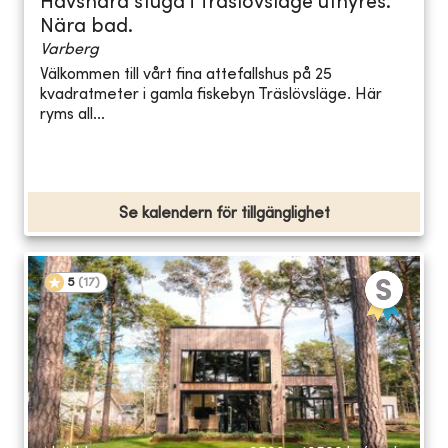
Havsnära stuga i Träslövsläge uthyres.
Nära bad.
Varberg
Välkommen till vårt fina attefallshus på 25
kvadratmeter i gamla fiskebyn Träslövsläge. Här
ryms all...
Se kalendern för tillgänglighet
5
(
17
)