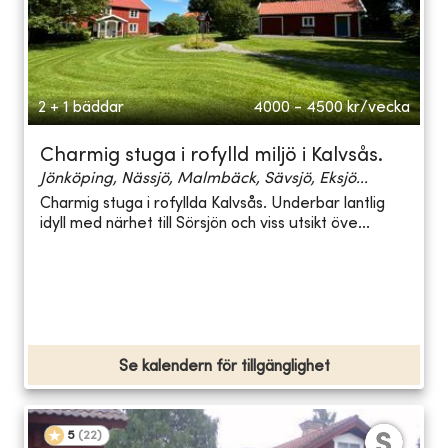
2 + 1 bäddar
4000 - 4500
kr/vecka
Charmig stuga i rofylld miljö i Kalvsås.
Jönköping, Nässjö, Malmbäck, Sävsjö, Eksjö...
Charmig stuga i rofyllda Kalvsås. Underbar lantlig
idyll med närhet till Sörsjön och viss utsikt öve...
Se kalendern för tillgänglighet
5
(
22
)