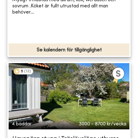
Mysigt fritidshus med allrum, kök, wc/dusch och
sovrum .Köket är fullt utrustad med allt man
behöver...
Se kalendern för tillgänglighet
5
(
13
)
4 bäddar
3000 - 8700
kr/vecka