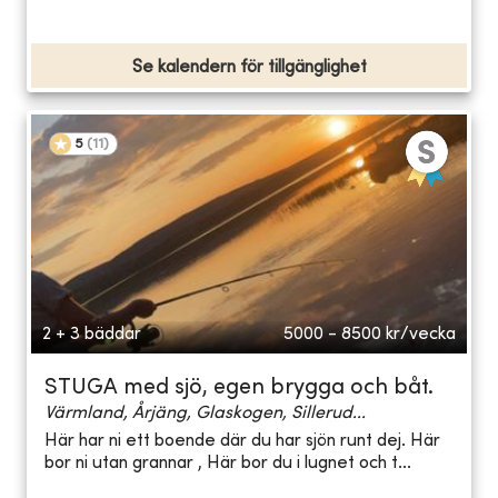
Se kalendern för tillgänglighet
5
(
11
)
2 + 3 bäddar
5000 - 8500
kr/vecka
STUGA med sjö, egen brygga och båt.
Värmland, Årjäng, Glaskogen, Sillerud...
Här har ni ett boende där du har sjön runt dej. Här
bor ni utan grannar , Här bor du i lugnet och t...