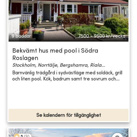
9 bäddar
7500 - 9500
kr/vecka
Bekvämt hus med pool i Södra
Roslagen
Stockholm, Norrtälje, Bergshamra, Riala...
Barnvänlig trädgård i sydvästläge med soldäck, grill
och liten pool. Kök, badrum samt tre sovrum och...
Se kalendern för tillgänglighet
5
(
9
)