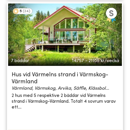
5
(
24
)
7 bäddar
14757 - 21105
kr/vecka
Hus vid Värmelns strand i Värmskog-
Värmland
Värmland, Värmskog, Arvika, Säffle, Klässbol...
2 hus med 5 respektive 2 bäddar vid Värmelns
strand i Värmskog-Värmland. Totalt 4 sovrum varav
ett...