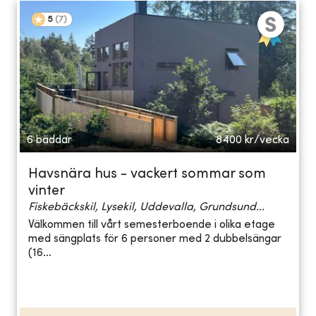
5
(
7
)
6 bäddar
8400
kr/vecka
Havsnära hus - vackert sommar som
vinter
Fiskebäckskil, Lysekil, Uddevalla, Grundsund...
Välkommen till vårt semesterboende i olika etage
med sängplats för 6 personer med 2 dubbelsängar
(16...