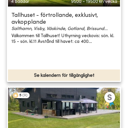
4 bäddar
9500 - 19500
kr/vecka
Tallhuset - förtrollande, exklusivt,
avkopplande
Salthamn, Visby, Väskinde, Gotland, Brissund...
Välkommen till Tallhuset! Uthyrning veckovis: sön. kl.
15 - sön. kl.11 Avstånd till havet: ca 400...
Se kalendern för tillgänglighet
5
(
9
)