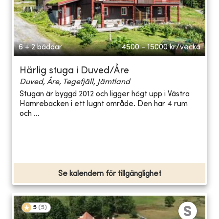
6 + 2 bäddar
4500 - 15000
kr/vecka
Härlig stuga i Duved/Åre
Duved, Åre, Tegefjäll, Jämtland
Stugan är byggd 2012 och ligger högt upp i Västra
Hamrebacken i ett lugnt område. Den har 4 rum
och ...
Se kalendern för tillgänglighet
5
(
5
)