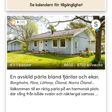
Se kalendern för tillgänglighet
5
(
10
)
4 + 1 bäddar
6650 - 8750
kr/vecka
En avskild pärla bland fjärilar och ekar.
Borgholm, Föra, Löttorp, Öland, Norra Öland...
Välkommen till en riktig pärla på en harmonisk plats
där sång från både svalor och näktergal samsas ...