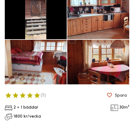
(
5
)
Spara
2 + 1 bäddar
30
m²
1800
kr/vecka