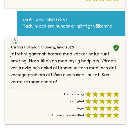
Liss Anna Holmdahl
(
Värd
)
Tack, ni och era hundar är hjärtligt välkomna!
Kristina Holmdahl Sjöberg
,
hyrd
2025
Jättefint gammalt härbre med vacker natur runt
omkring. Nära till älven med mysig badplats. Värden
var trevlig och enkel att kommunicera med, och det
var inga problem att låna dusch inne i huset. Kan
varmt rekommendera!
Helhetsbetyg
Renlighet
Läge
Annonsens korrekthet