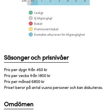
31
1
2
3
4
5
6
v
36
Ledigt
Ej tillgängligt
Bokat
Preliminärt bokat
Kontakta uthyraren för tillgänglighet
Säsonger och prisnivåer
Pris per dygn från
450
kr
Pris per vecka från
1800
kr
Pris per månad
6800
kr
Priset beror på antal vuxna personer och kan diskuteras.
Omdömen