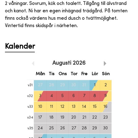
2 våningar. Sovrum, kök och toalett. Tillgång till älvstrand
och kanot. Ni har en egen inhägnad trädgård. På tomten
finns också värdens hus med dusch o tvättmöjlighet.
Vintertid finns skidspår i närheten.
Kalender
Augusti
2026
Mån
Tis
Ons
Tor
Fre
Lör
Sön
27
28
29
30
31
1
2
v
31
3
4
5
6
7
8
9
v
32
10
11
12
13
14
15
16
v
33
17
18
19
20
21
22
23
v
34
24
25
26
27
28
29
30
v
35