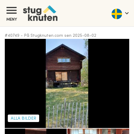
MENY
#
40749
-
På Stugknuten.com sen
2025-08-02
ALLA BILDER