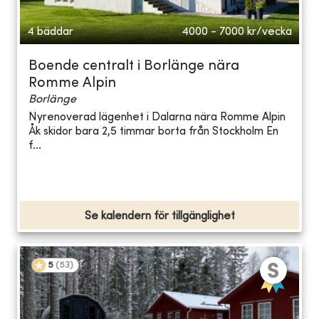
4 bäddar
4000 - 7000
kr/vecka
Boende centralt i Borlänge nära
Romme Alpin
Borlänge
Nyrenoverad lägenhet i Dalarna nära Romme Alpin
Åk skidor bara 2,5 timmar borta från Stockholm En
f...
Se kalendern för tillgänglighet
5
(
53
)