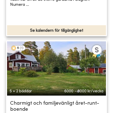
Numera ...
Se kalendern för tillgänglighet
5
(
1
)
5 + 2 bäddar
6000 - 8000
kr/vecka
Charmigt och familjevänligt året-runt-
boende