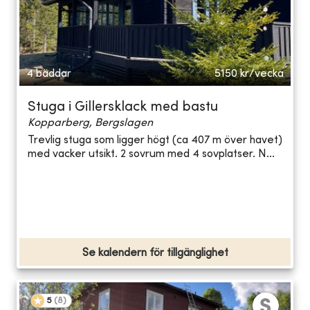
4 bäddar
5150
kr/vecka
Stuga i Gillersklack med bastu
Kopparberg, Bergslagen
Trevlig stuga som ligger högt (ca 407 m över havet)
med vacker utsikt. 2 sovrum med 4 sovplatser. N...
Se kalendern för tillgänglighet
5
(
8
)