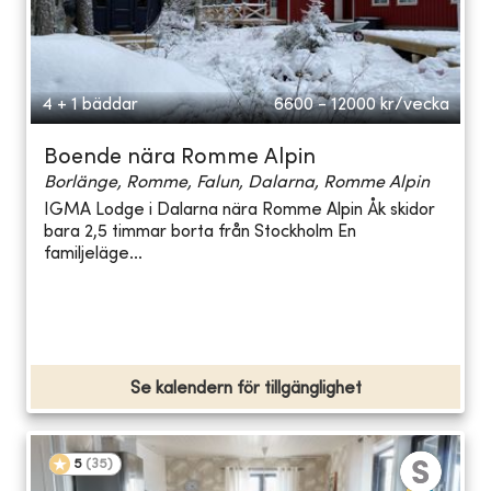
4 + 1 bäddar
6600 - 12000
kr/vecka
Boende nära Romme Alpin
Borlänge, Romme, Falun, Dalarna, Romme Alpin
IGMA Lodge i Dalarna nära Romme Alpin Åk skidor
bara 2,5 timmar borta från Stockholm En
familjeläge...
Se kalendern för tillgänglighet
5
(
35
)