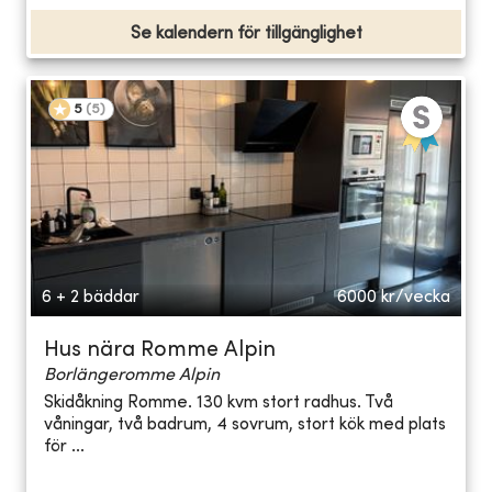
Se kalendern för tillgänglighet
5
(
5
)
6 + 2 bäddar
6000
kr/vecka
Hus nära Romme Alpin
Borlängeromme Alpin
Skidåkning Romme. 130 kvm stort radhus. Två
våningar, två badrum, 4 sovrum, stort kök med plats
för ...