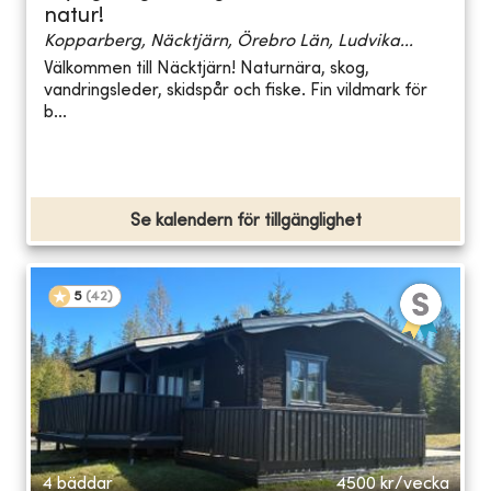
natur!
Kopparberg, Näcktjärn, Örebro Län, Ludvika...
Välkommen till Näcktjärn! Naturnära, skog,
vandringsleder, skidspår och fiske. Fin vildmark för
b...
Se kalendern för tillgänglighet
5
(
42
)
4 bäddar
4500
kr/vecka