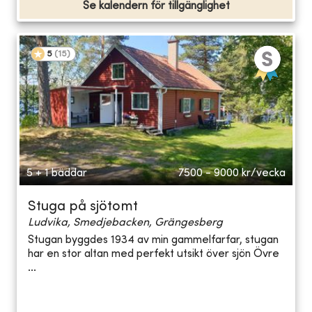
Se kalendern för tillgänglighet
5
(
15
)
5 + 1 bäddar
7500 - 9000
kr/vecka
Stuga på sjötomt
Ludvika, Smedjebacken, Grängesberg
Stugan byggdes 1934 av min gammelfarfar, stugan
har en stor altan med perfekt utsikt över sjön Övre
...