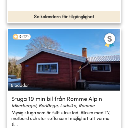
Se kalendern för tillgänglighet
5
(
17
)
8 bäddar
Stuga 19 min bil från Romme Alpin
Idkerberget, Borlänge, Ludvika, Romme
Mysig stuga som är fullt utrustad. Allrum med TV,
matbord och stor soffa samt möjlighet att värma
si...