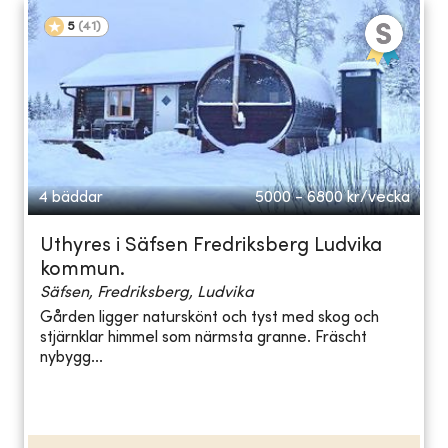
5
(
41
)
4 bäddar
5000 - 6800
kr/vecka
Uthyres i Säfsen Fredriksberg Ludvika
kommun.
Säfsen, Fredriksberg, Ludvika
Gården ligger naturskönt och tyst med skog och
stjärnklar himmel som närmsta granne. Fräscht
nybygg...