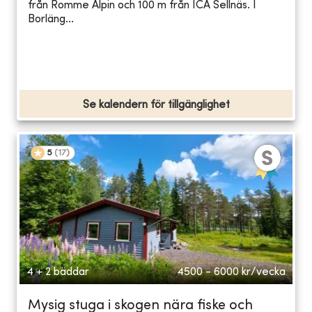
från Romme Alpin och 100 m från ICA Sellnäs. I
Borläng...
Se kalendern för tillgänglighet
5
(
17
)
4 + 2 bäddar
4500 - 6000
kr/vecka
Mysig stuga i skogen nära fiske och