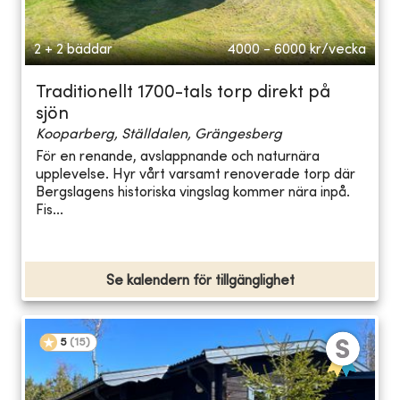
2 + 2 bäddar
4000 - 6000
kr/vecka
Traditionellt 1700-tals torp direkt på
sjön
Kooparberg, Ställdalen, Grängesberg
För en renande, avslappnande och naturnära
upplevelse. Hyr vårt varsamt renoverade torp där
Bergslagens historiska vingslag kommer nära inpå.
Fis...
Se kalendern för tillgänglighet
5
(
15
)