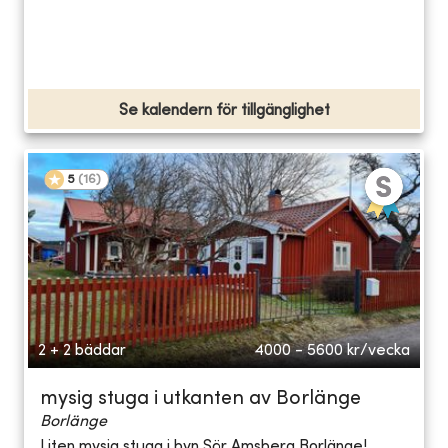
Se kalendern för tillgänglighet
5
(
16
)
2 + 2 bäddar
4000 - 5600
kr/vecka
mysig stuga i utkanten av Borlänge
Borlänge
Liten mysig stuga i byn Sör Amsberg Borlänge!