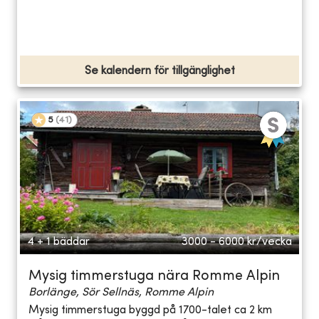
Se kalendern för tillgänglighet
5
(
41
)
4 + 1 bäddar
3000 - 6000
kr/vecka
Mysig timmerstuga nära Romme Alpin
Borlänge, Sör Sellnäs, Romme Alpin
Mysig timmerstuga byggd på 1700-talet ca 2 km