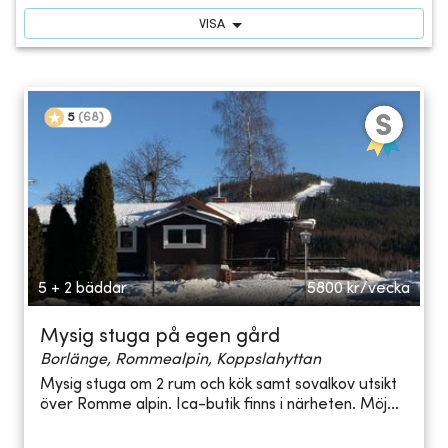
VISA
5
(
68
)
5 + 2 bäddar
5800
kr/vecka
Mysig stuga på egen gård
Borlänge, Rommealpin, Koppslahyttan
Mysig stuga om 2 rum och kök samt sovalkov utsikt
över Romme alpin. Ica-butik finns i närheten. Möj...