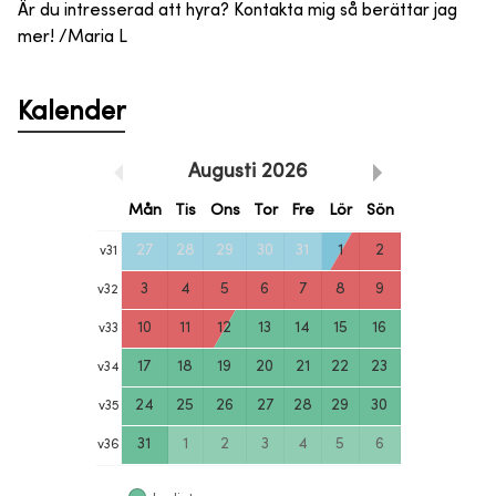
Är du intresserad att hyra? Kontakta mig så berättar jag
mer! /Maria L
Kalender
Augusti
2026
Mån
Tis
Ons
Tor
Fre
Lör
Sön
27
28
29
30
31
1
2
v
31
3
4
5
6
7
8
9
v
32
10
11
12
13
14
15
16
v
33
17
18
19
20
21
22
23
v
34
24
25
26
27
28
29
30
v
35
31
1
2
3
4
5
6
v
36