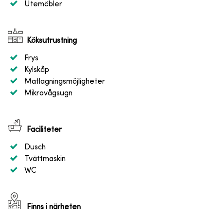
Utemöbler
Köksutrustning
Frys
Kylskåp
Matlagningsmöjligheter
Mikrovågsugn
Faciliteter
Dusch
Tvättmaskin
WC
Finns i närheten