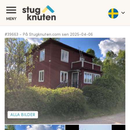
MENY
#
39663
-
På Stugknuten.com sen
2025-04-06
ALLA BILDER