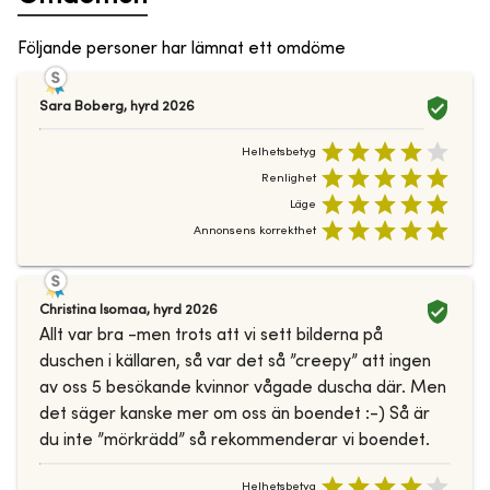
Följande personer har lämnat ett omdöme
Sara Boberg
,
hyrd
2026
Helhetsbetyg
Renlighet
Läge
Annonsens korrekthet
Christina Isomaa
,
hyrd
2026
Allt var bra -men trots att vi sett bilderna på
duschen i källaren, så var det så ”creepy” att ingen
av oss 5 besökande kvinnor vågade duscha där. Men
det säger kanske mer om oss än boendet :-) Så är
du inte ”mörkrädd” så rekommenderar vi boendet.
Helhetsbetyg