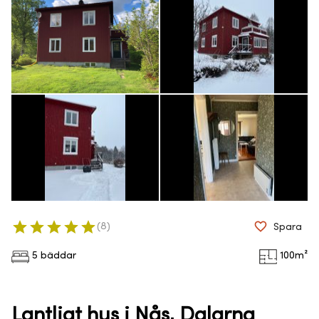
(
8
)
Spara
5 bäddar
100
m²
Lantligt hus i Nås, Dalarna