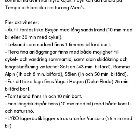
sommartid även kan hyra kajak. I byn kan du handla på
Tempo och besöka resturang Mea’s.
Fler aktiviteter:
-Åk till fantastiska Bysjön med lång sandstrand (10 min med
bil eller 30 min med cykel).
-Leksand sommarland finns 1 timmes bilfärd bort.
-Flera fina anläggningar finns med både möjlighet till
cykel- och vandring sommartid, samt alpin skidåkning och
längdskidåkning vintertid: Säfsen (43 min. bilfärd), Romme
Alpin (1h och 8 min. bilfärd), Sälen (1h och 50 min. bilfärd).
-För ditt inre lugn finns Yoga i Hagen (Dala-Floda) 25 min
bilfärd bort.
-Tomteland finns 1h och 10 min bort.
-Fina längdskidspår finns (10 min med bil) med både konst-
och natursnö.
-LYKO lagerbutik ligger strax utanför Vansbro (25 min med
bil).