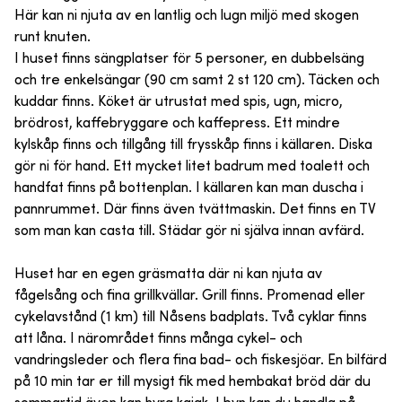
Här kan ni njuta av en lantlig och lugn miljö med skogen
runt knuten.
I huset finns sängplatser för 5 personer, en dubbelsäng
och tre enkelsängar (90 cm samt 2 st 120 cm). Täcken och
kuddar finns. Köket är utrustat med spis, ugn, micro,
brödrost, kaffebryggare och kaffepress. Ett mindre
kylskåp finns och tillgång till frysskåp finns i källaren. Diska
gör ni för hand. Ett mycket litet badrum med toalett och
handfat finns på bottenplan. I källaren kan man duscha i
pannrummet. Där finns även tvättmaskin. Det finns en TV
som man kan casta till. Städar gör ni själva innan avfärd.
Huset har en egen gräsmatta där ni kan njuta av
fågelsång och fina grillkvällar. Grill finns. Promenad eller
cykelavstånd (1 km) till Nåsens badplats. Två cyklar finns
att låna. I närområdet finns många cykel- och
vandringsleder och flera fina bad- och fiskesjöar. En bilfärd
på 10 min tar er till mysigt fik med hembakat bröd där du