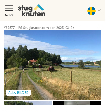
MENY
#
39577
-
På Stugknuten.com sen
2025-03-24
ALLA BILDER