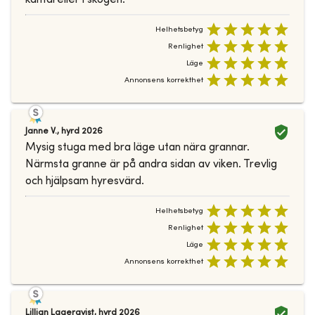
Helhetsbetyg
Renlighet
Läge
Annonsens korrekthet
Janne V.
,
hyrd
2026
Mysig stuga med bra läge utan nära grannar.
Närmsta granne är på andra sidan av viken. Trevlig
och hjälpsam hyresvärd.
Helhetsbetyg
Renlighet
Läge
Annonsens korrekthet
Lillian Lagerqvist
,
hyrd
2026