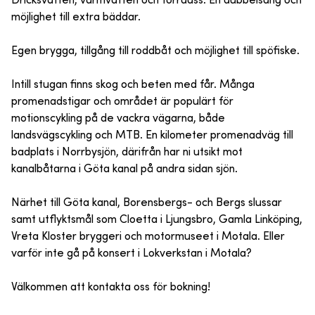
Dricksvatten, varmvatten och torrdass. En dubbelsäng och
möjlighet till extra bäddar.
Egen brygga, tillgång till roddbåt och möjlighet till spöfiske.
Intill stugan finns skog och beten med får. Många
promenadstigar och området är populärt för
motionscykling på de vackra vägarna, både
landsvägscykling och MTB. En kilometer promenadväg till
badplats i Norrbysjön, därifrån har ni utsikt mot
kanalbåtarna i Göta kanal på andra sidan sjön.
Närhet till Göta kanal, Borensbergs- och Bergs slussar
samt utflyktsmål som Cloetta i Ljungsbro, Gamla Linköping,
Vreta Kloster bryggeri och motormuseet i Motala. Eller
varför inte gå på konsert i Lokverkstan i Motala?
Välkommen att kontakta oss för bokning!