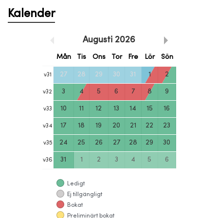
Kalender
Augusti
2026
Mån
Tis
Ons
Tor
Fre
Lör
Sön
27
28
29
30
31
1
2
v
31
3
4
5
6
7
8
9
v
32
10
11
12
13
14
15
16
v
33
17
18
19
20
21
22
23
v
34
24
25
26
27
28
29
30
v
35
31
1
2
3
4
5
6
v
36
Ledigt
Ej tillgängligt
Bokat
Preliminärt bokat