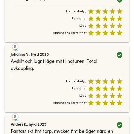
Helhetsbetyg
Renlighet
Läge
Annonsens korrekthet
Johanna S.
,
hyrd
2025
Avskilt och lugnt läge mitt i naturen. Total
avkoppling.
Helhetsbetyg
Renlighet
Läge
Annonsens korrekthet
Anders K.
,
hyrd
2025
Fantastiskt fint torp, mycket fint beläget nära en