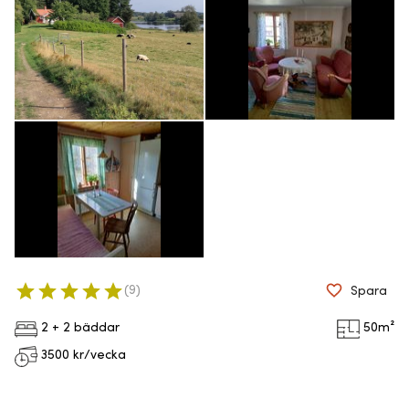
(
9
)
Spara
2 + 2 bäddar
50
m²
3500
kr/vecka