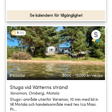
Se kalendern för tillgänglighet
5
(
4
)
8 bäddar
8000 - 15000
kr/vecka
Stuga vid Vätterns strand
Varamon, Omberg, Motala
Stuga i område utanför Varamon, 10 min med bil in
till Motala och handelsområde med tex Ica Maxi.
Pr...