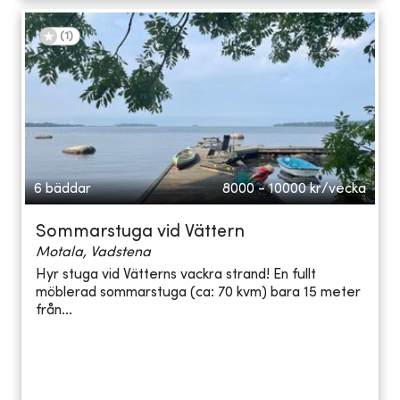
(
1
)
6 bäddar
8000 - 10000
kr/vecka
Sommarstuga vid Vättern
Motala, Vadstena
Hyr stuga vid Vätterns vackra strand! En fullt
möblerad sommarstuga (ca: 70 kvm) bara 15 meter
från...