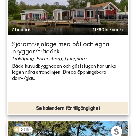
7 bäddar
11760
kr/vecka
Sjötomt/sjöläge med båt och egna
bryggor/trädäck
Linköping, Borensberg, Ljungsbro
Både huvudbyggnaden och gäststugan har unika
lägen nära strandlinjen. Breda öppningsbara
dörr-/glas...
Se kalendern för tillgänglighet
5
(
16
)