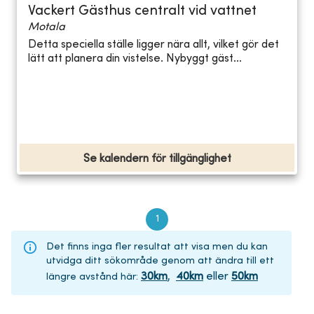
Vackert Gästhus centralt vid vattnet
Motala
Detta speciella ställe ligger nära allt, vilket gör det
lätt att planera din vistelse. Nybyggt gäst...
Se kalendern för tillgänglighet
1
Det finns inga fler resultat att visa men du kan
utvidga ditt sökområde genom att ändra till ett
30
km
,
40
km
eller
50
km
längre avstånd här
: