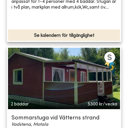
anpassat för 1-4 personer med 4 bäddar. Stugan är
i två plan, markplan med allrum,kök,Wc,samt öv...
Se kalendern för tillgänglighet
2 bäddar
5300
kr/vecka
Sommarstuga vid Vätterns strand
Vadstena, Motala