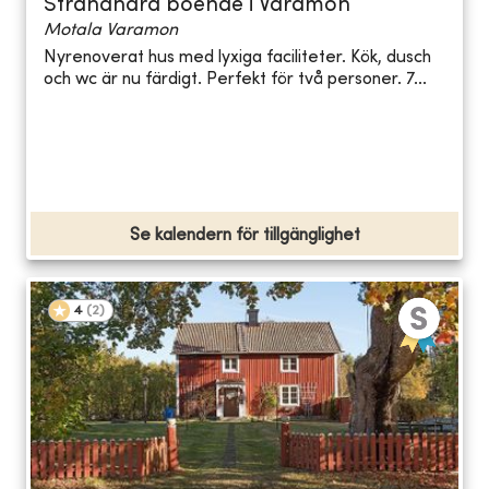
Strandnära boende i Varamon
Motala Varamon
Nyrenoverat hus med lyxiga faciliteter. Kök, dusch
och wc är nu färdigt. Perfekt för två personer. 7...
Se kalendern för tillgänglighet
4
(
2
)