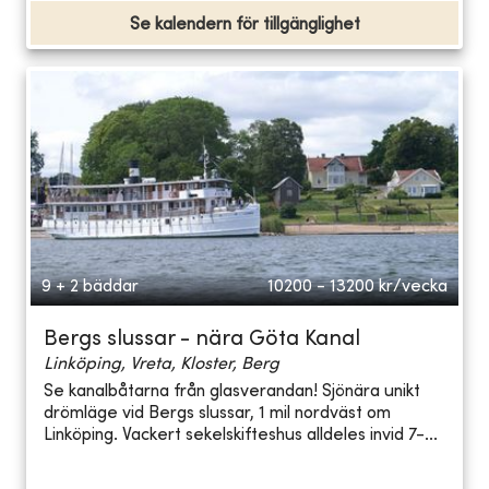
Se kalendern för tillgänglighet
9 + 2 bäddar
10200 - 13200
kr/vecka
Bergs slussar - nära Göta Kanal
Linköping, Vreta, Kloster, Berg
Se kanalbåtarna från glasverandan! Sjönära unikt
drömläge vid Bergs slussar, 1 mil nordväst om
Linköping. Vackert sekelskifteshus alldeles invid 7-...