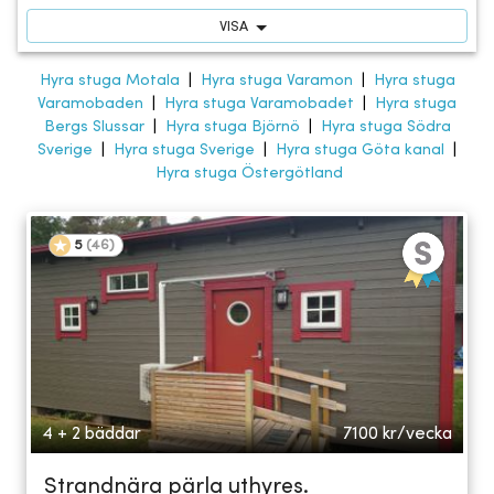
VISA
Hyra stuga Motala
|
Hyra stuga Varamon
|
Hyra stuga
Varamobaden
|
Hyra stuga Varamobadet
|
Hyra stuga
Bergs Slussar
|
Hyra stuga Björnö
|
Hyra stuga Södra
Sverige
|
Hyra stuga Sverige
|
Hyra stuga Göta kanal
|
Hyra stuga Östergötland
5
(
46
)
4 + 2 bäddar
7100
kr/vecka
Strandnära pärla uthyres.