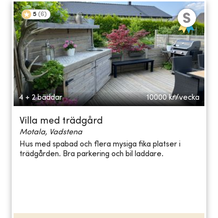
5
(
6
)
4 + 2 bäddar
10000
kr/vecka
Villa med trädgård
Motala, Vadstena
Hus med spabad och flera mysiga fika platser i
trädgården. Bra parkering och bil laddare.