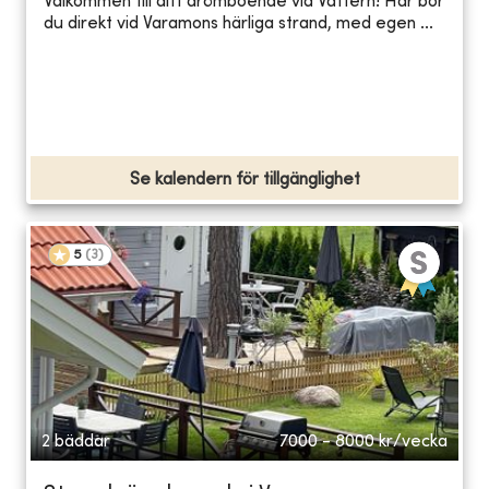
Välkommen till ditt drömboende vid Vättern! Här bor
du direkt vid Varamons härliga strand, med egen ...
Se kalendern för tillgänglighet
5
(
3
)
2 bäddar
7000 - 8000
kr/vecka