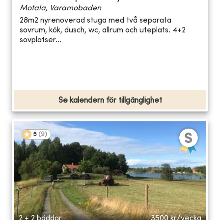
Motala, Varamobaden
28m2 nyrenoverad stuga med två separata
sovrum, kök, dusch, wc, allrum och uteplats. 4+2
sovplatser...
Se kalendern för tillgänglighet
5
(
9
)
2 + 2 bäddar
3500
kr/vecka