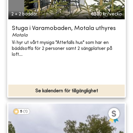
2 + 2 bäddar
6300
kr/vecka
Stuga i Varamobaden, Motala uthyres
Motala
Vi hyr ut vårt mysiga "Attefalls hus" som har en
bäddsoffa för 2 personer samt 2 sängplatser på
loft...
Se kalendern för tillgänglighet
5
(
1
)