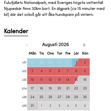
Fulufjällets Nationalpark, med Sveriges högsta vattenfall
Njupeskär finns 30km bort. En älgpark (ca 15 minuter med
bil) där det också går att åka hundspann på vintern.
Kalender
Augusti
2026
Mån
Tis
Ons
Tor
Fre
Lör
Sön
27
28
29
30
31
1
2
v
31
3
4
5
6
7
8
9
v
32
10
11
12
13
14
15
16
v
33
17
18
19
20
21
22
23
v
34
24
25
26
27
28
29
30
v
35
31
1
2
3
4
5
6
v
36