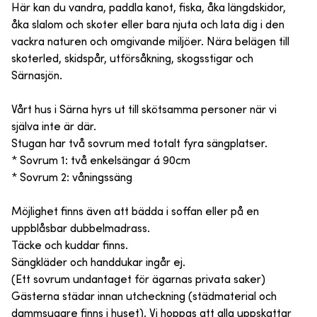
Här kan du vandra, paddla kanot, fiska, åka längdskidor,
åka slalom och skoter eller bara njuta och lata dig i den
vackra naturen och omgivande miljöer. Nära belägen till
skoterled, skidspår, utförsåkning, skogsstigar och
Särnasjön.
Vårt hus i Särna hyrs ut till skötsamma personer när vi
själva inte är där.
Stugan har två sovrum med totalt fyra sängplatser.
* Sovrum 1: två enkelsängar á 90cm
* Sovrum 2: våningssäng
Möjlighet finns även att bädda i soffan eller på en
uppblåsbar dubbelmadrass.
Täcke och kuddar finns.
Sängkläder och handdukar ingår ej.
(Ett sovrum undantaget för ägarnas privata saker)
Gästerna städar innan utcheckning (städmaterial och
dammsugare finns i huset). Vi hoppas att alla uppskattar