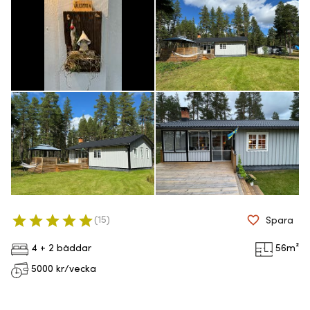
(
15
)
Spara
4 + 2 bäddar
56
m²
5000
kr/vecka