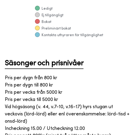
Ledigt
Ej tillgängligt
Bokat
Preliminärt bokat
Kontakta uthyraren för tillgänglighet
Säsonger och prisnivåer
Pris per dygn från
800
kr
Pris per dygn till
800
kr
Pris per vecka från
5000
kr
Pris per vecka till
5000
kr
Vid högsäsong (v. 44, v.7-10, v.16-17) hyrs stugan ut
veckovis (lörd-lörd) eller enl överenskommelse: lörd-tisd +
onsd-lörd)
Incheckning 15.00 / Utcheckning 12.00