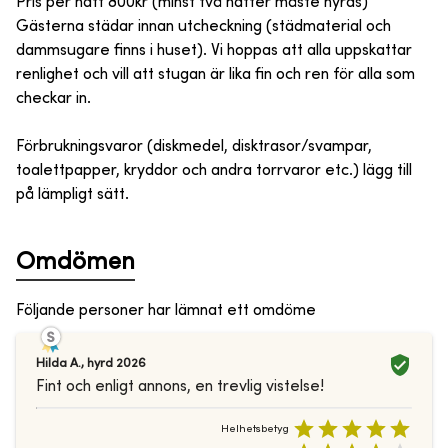
Pris per natt 800kr (minst två nätter måste hyras)
Gästerna städar innan utcheckning (städmaterial och
dammsugare finns i huset). Vi hoppas att alla uppskattar
renlighet och vill att stugan är lika fin och ren för alla som
checkar in.
Förbrukningsvaror (diskmedel, disktrasor/svampar,
toalettpapper, kryddor och andra torrvaror etc.) lägg till
på lämpligt sätt.
Omdömen
Följande personer har lämnat ett omdöme
Hilda A.
,
hyrd
2026
Fint och enligt annons, en trevlig vistelse!
Helhetsbetyg