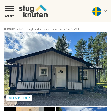
MENY
#
38601
-
På Stugknuten.com sen
2024-09-23
ALLA BILDER