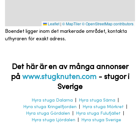
Leaflet
|
© MapTiler
© OpenStreetMap contributors
Boendet ligger inom det markerade området, kontakta
uthyraren för exakt adress.
Det här är en av många annonser
på
www.stugknuten.com
-
stugor i
Sverige
Hyra stuga Dalarna
|
Hyra stuga Särna
|
Hyra stuga Kringelfjorden
|
Hyra stuga Mörkret
|
Hyra stuga Gördalen
|
Hyra stuga Fulufjället
|
Hyra stuga Ljördalen
|
Hyra stuga Sverige