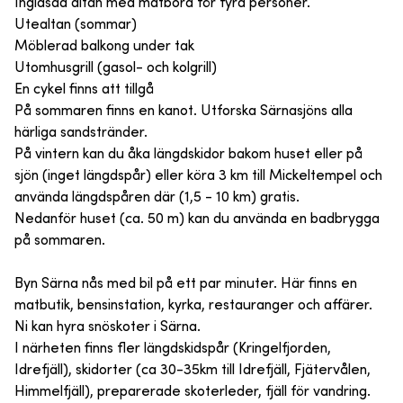
Inglasad altan med matbord för fyra personer.
Utealtan (sommar)
Möblerad balkong under tak
Utomhusgrill (gasol- och kolgrill)
En cykel finns att tillgå
På sommaren finns en kanot. Utforska Särnasjöns alla
härliga sandstränder.
På vintern kan du åka längdskidor bakom huset eller på
sjön (inget längdspår) eller köra 3 km till Mickeltempel och
använda längdspåren där (1,5 - 10 km) gratis.
Nedanför huset (ca. 50 m) kan du använda en badbrygga
på sommaren.
Byn Särna nås med bil på ett par minuter. Här finns en
matbutik, bensinstation, kyrka, restauranger och affärer.
Ni kan hyra snöskoter i Särna.
I närheten finns fler längdskidspår (Kringelfjorden,
Idrefjäll), skidorter (ca 30-35km till Idrefjäll, Fjätervålen,
Himmelfjäll), preparerade skoterleder, fjäll för vandring.