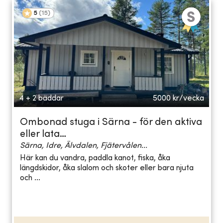
5
(
15
)
4 + 2 bäddar
5000
kr/vecka
Ombonad stuga i Särna - för den aktiva
eller lata…
Särna, Idre, Älvdalen, Fjätervålen...
Här kan du vandra, paddla kanot, fiska, åka
längdskidor, åka slalom och skoter eller bara njuta
och ...