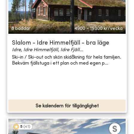
8 bäddar
4900 - 19300
kr/vecka
Slalom - Idre Himmelfjäll - bra läge
Idre, Idre Himmelfjöll, Idre Fjäll...
Ski-in / Ski-out och skön skidåkning för hela familjen.
Bekväm fjällstuga i ett plan och med egen p...
Se kalendern för tillgänglighet
5
(
41
)