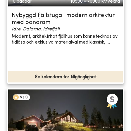
10 bäddar
10500 - 70000
kr/vecka
Nybyggd fjällstuga i modern arkitektur
med panoram
Idre, Dalarna, Idrefjäll
Modernt, arkitektritat fjällhus som kännetecknas av
tidlösa och exklusiva materialval med klassisk, ...
Se kalendern för tillgänglighet
5
(
7
)