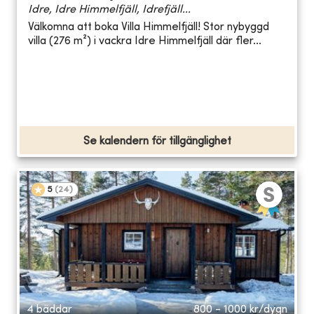
Idre, Idre Himmelfjäll, Idrefjäll...
Välkomna att boka Villa Himmelfjäll! Stor nybyggd
villa (276 m²) i vackra Idre Himmelfjäll där fler...
Se kalendern för tillgänglighet
5
(
24
)
4 bäddar
800 - 1000
kr/dygn