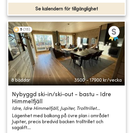
Se kalendern för tillgänglighet
5
(
15
)
8 bäddar
3500 - 17900
kr/vecka
Nybyggd ski-in/ski-out - bastu - Idre
Himmelfjäll
Idre, Idre Himmelfjäll, Jupiter, Trolltrillet...
Lägenhet med balkong på övre plan i området
Jupiter, precis bredvid backen trolltrillet och
sagalift...