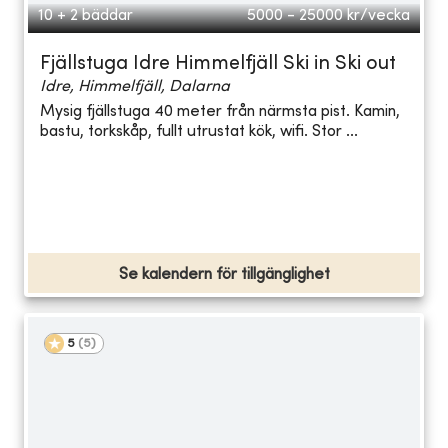
10 + 2 bäddar
5000 - 25000
kr/vecka
Fjällstuga Idre Himmelfjäll Ski in Ski out
Idre, Himmelfjäll, Dalarna
Mysig fjällstuga 40 meter från närmsta pist. Kamin,
bastu, torkskåp, fullt utrustat kök, wifi. Stor ...
Se kalendern för tillgänglighet
5
(
5
)