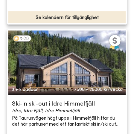
Se kalendern för tillgänglighet
5
(
5
)
8 + 2 bäddar
7500 - 26000
kr/vecka
Ski-in ski-out i Idre Himmelfjäll
Idre, Idre Fjäll, Idre Himmelfjäll
På Taurusvägen högt uppe i Himmelfjäll hittar du
det här parhuset med ett fantastiskt ski in/ski out...