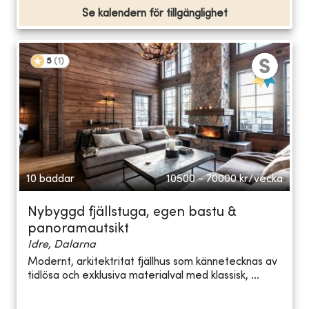
Se kalendern för tillgänglighet
5
(
1
)
10 bäddar
10500 - 70000
kr/vecka
Nybyggd fjällstuga, egen bastu &
panoramautsikt
Idre, Dalarna
Modernt, arkitektritat fjällhus som kännetecknas av
tidlösa och exklusiva materialval med klassisk, ...