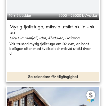
10 + 2 bäddar
5000 - 25000
kr/vecka
Mysig fjällstuga, milsvid utsikt, ski in - ski
out
Idre Himmelfjäll, Idre, Älvdalen, Dalarna
Välutrustad mysig fjällstuga om102 kvm, en högt
belägen altan med kvällsol och milsvid utsikt över
d...
Se kalendern för tillgänglighet