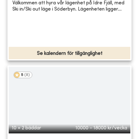
Välkommen att hyra vår lägenhet på Idre Fjäll, med
Ski in/Ski out läge i Söderbyn. Lägenheten ligger...
Se kalendern för tillgänglighet
5
(
8
)
10 + 2 bäddar
10000 - 18000
kr/vecka