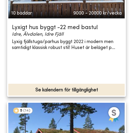
10 bäddar
9000 - 20000
kr/vecka
Lyxigt hus byggt -22 med bastu!
Idre, Älvdalen, Idre Fjäll
Lyxig fjällstuga/parhus byggt 2022 i modern men
samtidigt klassisk robust stil! Huset är beläget p...
Se kalendern för tillgänglighet
5
(
14
)