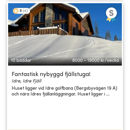
5
(
4
)
10 bäddar
8000 - 19000
kr/vecka
Fantastisk nybyggd fjällstuga!
Idre, Idre Fjäll
Huset ligger vid Idre golfbana (Bergsbyvägen 19 A)
och nära Idres fjällanläggningar. Huset ligger i ...