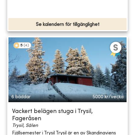
Se kalendern för tillgänglighet
5
(
4
)
6 bäddar
5000
kr/vecka
Vackert belägen stuga i Trysil,
Fageråsen
Trysil, Sälen
Fjällsemester i Trysil Trysil är en av Skandinaviens