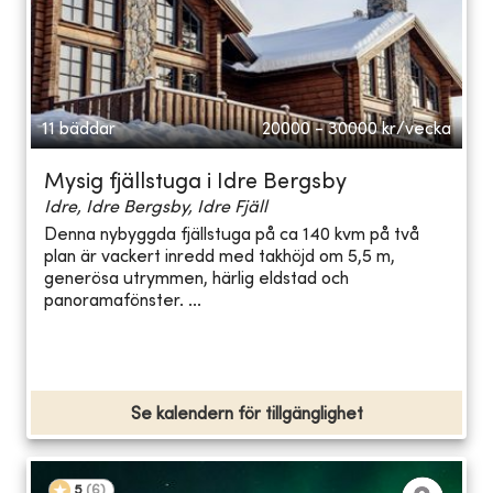
11 bäddar
20000 - 30000
kr/vecka
Mysig fjällstuga i Idre Bergsby
Idre, Idre Bergsby, Idre Fjäll
Denna nybyggda fjällstuga på ca 140 kvm på två
plan är vackert inredd med takhöjd om 5,5 m,
generösa utrymmen, härlig eldstad och
panoramafönster. ...
Se kalendern för tillgänglighet
5
(
6
)