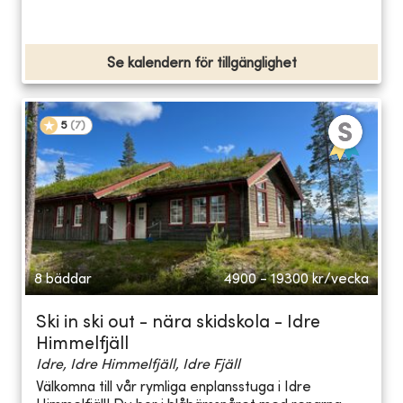
Se kalendern för tillgänglighet
5
(
7
)
8 bäddar
4900 - 19300
kr/vecka
Ski in ski out - nära skidskola - Idre
Himmelfjäll
Idre, Idre Himmelfjäll, Idre Fjäll
Välkomna till vår rymliga enplansstuga i Idre