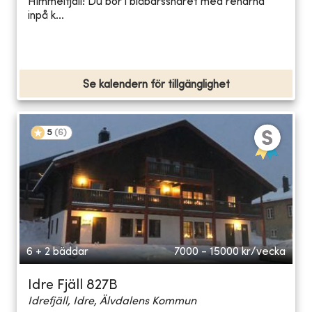
Himmelfjäll! Du bor i blåbärssnåret med renarna
inpå k...
Se kalendern för tillgänglighet
5
(
6
)
6 + 2 bäddar
7000 - 15000
kr/vecka
Idre Fjäll 827B
Idrefjäll, Idre, Älvdalens Kommun