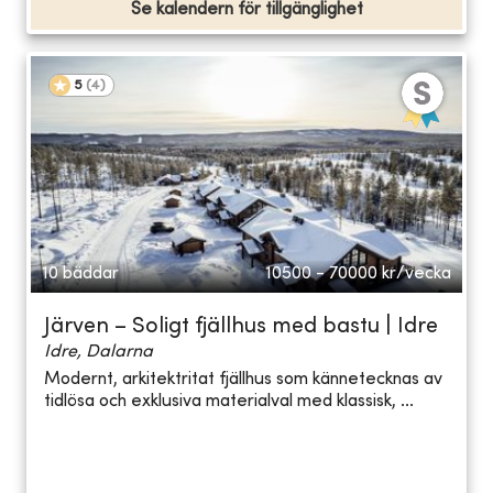
Se kalendern för tillgänglighet
5
(
4
)
10 bäddar
10500 - 70000
kr/vecka
Järven – Soligt fjällhus med bastu | Idre
Idre, Dalarna
Modernt, arkitektritat fjällhus som kännetecknas av
tidlösa och exklusiva materialval med klassisk, ...