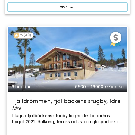
VISA
5
(
43
)
8 bäddar
5500 - 16000
kr/vecka
Fjälldrömmen, fjällbäckens stugby, Idre
Idre
I lugna fjällbäckens stugby ligger detta parhus
byggt 2021. Balkong, terass och stora glaspartier i ...