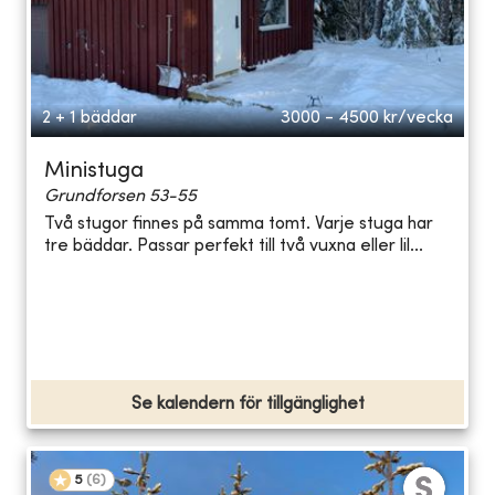
2 + 1 bäddar
3000 - 4500
kr/vecka
Ministuga
Grundforsen 53-55
Två stugor finnes på samma tomt. Varje stuga har
tre bäddar. Passar perfekt till två vuxna eller lil...
Se kalendern för tillgänglighet
5
(
6
)