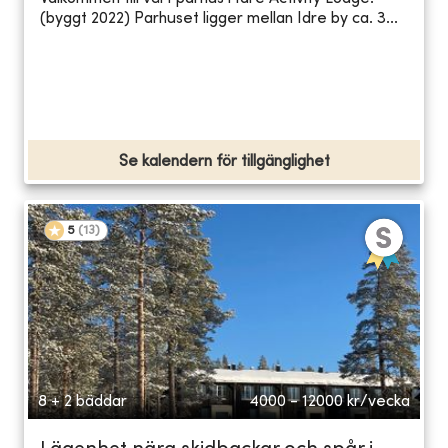
(byggt 2022) Parhuset ligger mellan Idre by ca. 3...
Se kalendern för tillgänglighet
5
(
13
)
8 + 2 bäddar
4000 - 12000
kr/vecka