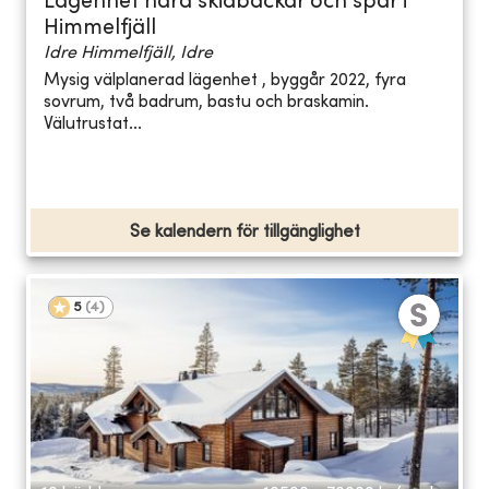
Lägenhet nära skidbackar och spår i
Himmelfjäll
Idre Himmelfjäll, Idre
Mysig välplanerad lägenhet , byggår 2022, fyra
sovrum, två badrum, bastu och braskamin.
Välutrustat...
Se kalendern för tillgänglighet
5
(
4
)