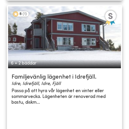
5
(
1
)
6 + 2 bäddar
Familjevänlig lägenhet i Idrefjäll.
Idre, Idrefjäll, Idre, Fjäll
Passa på att hyra vår lägenhet en vinter eller
sommarvecka. Lägenheten är renoverad med
bastu, diskm...