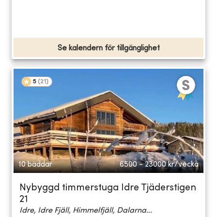
Se kalendern för tillgänglighet
5
(
21
)
10 bäddar
6500 - 23000
kr/vecka
Nybyggd timmerstuga Idre Tjäderstigen
21
Idre, Idre Fjäll, Himmelfjäll, Dalarna...