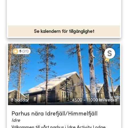
Se kalendern för tillgänglighet
5
(
21
)
8 bäddar
4500 - 11000
kr/vecka
Parhus nära Idrefjäll/Himmelfjäll
Idre
Välkommen till vårt parhus i Idre Activity Lodge.