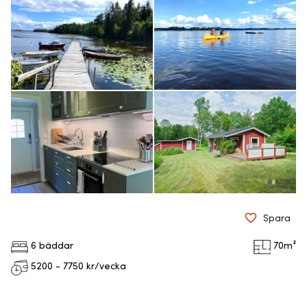
Spara
6 bäddar
70
m²
5200 - 7750
kr/vecka