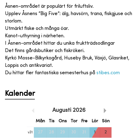
Åsnen-området är populärt för friluftsliv.
Upplev Åsnens ”Big Five”: älg, havsörn, trana, fiskgjuse och
storlom.
Utmärkt fiske och många öar.
Kanot-uthyrning i närheten.
I Åsnen-området hittar du unika fruktträdsodlingar
Det finns gårdsbutiker och fiskrökeri.
Kyrkö Mosse-Bilkyrkogård, Huseby Bruk, Växjö, Glasriket,
Loppis och antikvariat.
Du hittar fler fantastiska semesterhus på
stibes.com
Kalender
Augusti
2026
Mån
Tis
Ons
Tor
Fre
Lör
Sön
27
28
29
30
31
1
2
v
31