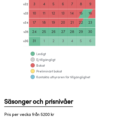
3
4
5
6
7
8
9
v
32
10
11
12
13
14
15
16
v
33
17
18
19
20
21
22
23
v
34
24
25
26
27
28
29
30
v
35
31
1
2
3
4
5
6
v
36
Ledigt
Ej tillgängligt
Bokat
Preliminärt bokat
Kontakta uthyraren för tillgänglighet
Säsonger och prisnivåer
Pris per vecka från
5200
kr