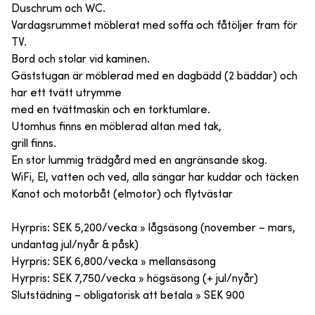
Duschrum och WC.
Vardagsrummet möblerat med soffa och fåtöljer fram för
TV.
Bord och stolar vid kaminen.
Gäststugan är möblerad med en dagbädd (2 bäddar) och
har ett tvätt utrymme
med en tvättmaskin och en torktumlare.
Utomhus finns en möblerad altan med tak,
grill finns.
En stor lummig trädgård med en angränsande skog.
WiFi, El, vatten och ved, alla sängar har kuddar och täcken
Kanot och motorbåt (elmotor) och flytvästar
Hyrpris: SEK 5,200/vecka » lågsäsong (november – mars,
undantag jul/nyår & påsk)
Hyrpris: SEK 6,800/vecka » mellansäsong
Hyrpris: SEK 7,750/vecka » högsäsong (+ jul/nyår)
Slutstädning – obligatorisk att betala » SEK 900