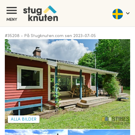
MENY
#
35208
-
På Stugknuten.com sen
2023-07-05
ALLA BILDER