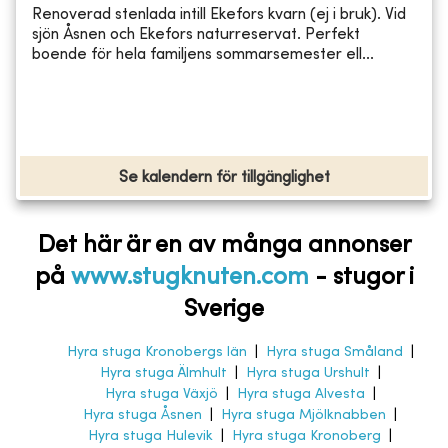
Renoverad stenlada intill Ekefors kvarn (ej i bruk). Vid
sjön Åsnen och Ekefors naturreservat. Perfekt
boende för hela familjens sommarsemester ell...
Se kalendern för tillgänglighet
Det här är en av många annonser
på
www.stugknuten.com
-
stugor i
Sverige
Hyra stuga Kronobergs län
|
Hyra stuga Småland
|
Hyra stuga Älmhult
|
Hyra stuga Urshult
|
Hyra stuga Växjö
|
Hyra stuga Alvesta
|
Hyra stuga Åsnen
|
Hyra stuga Mjölknabben
|
Hyra stuga Hulevik
|
Hyra stuga Kronoberg
|