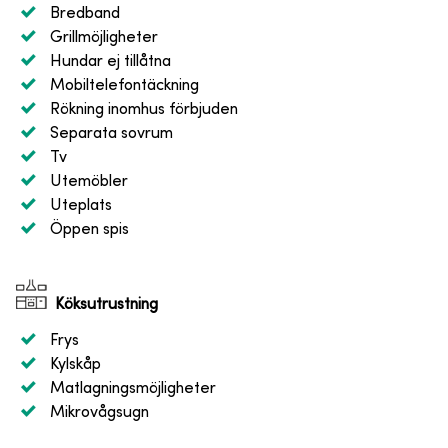
Bredband
Grillmöjligheter
Hundar ej tillåtna
Mobiltelefontäckning
Rökning inomhus förbjuden
Separata sovrum
Tv
Utemöbler
Uteplats
Öppen spis
Köksutrustning
Frys
Kylskåp
Matlagningsmöjligheter
Mikrovågsugn