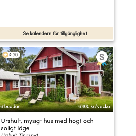
Se kalendern för tillgänglighet
5
(
6
)
6 bäddar
6400
kr/vecka
Urshult, mysigt hus med högt och
soligt läge
Urshult, Tingsryd