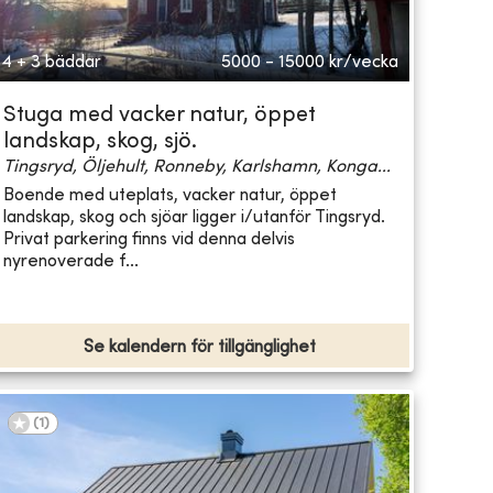
4 + 3 bäddar
5000 - 15000
kr/vecka
Stuga med vacker natur, öppet
landskap, skog, sjö.
Tingsryd, Öljehult, Ronneby, Karlshamn, Konga...
Boende med uteplats, vacker natur, öppet
landskap, skog och sjöar ligger i/utanför Tingsryd.
Privat parkering finns vid denna delvis
nyrenoverade f...
Se kalendern för tillgänglighet
(
1
)