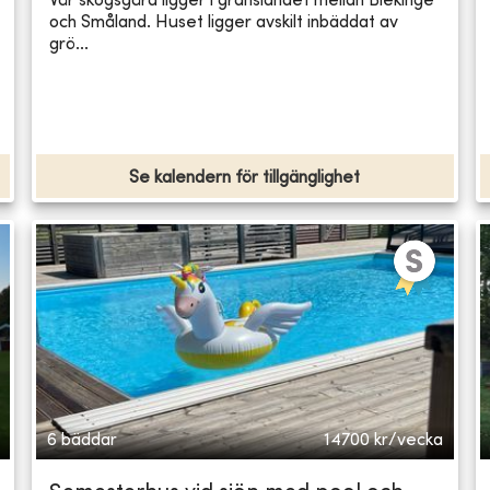
Vår skogsgård ligger i gränslandet mellan Blekinge
och Småland. Huset ligger avskilt inbäddat av
grö...
Se kalendern för tillgänglighet
6 bäddar
14700
kr/vecka