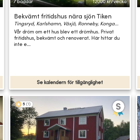
7 bäddar
12000
kr/vecka
Bekvämt fritidshus nära sjön Tiken
Tingsryd, Karlshamn, Växjö, Ronneby, Konga...
Vår dröm om ett hus blev ett drömhus. Privat
fritidshus, bekvämt och renoverat. Här hittar du
inte e...
Se kalendern för tillgänglighet
5
(
1
)