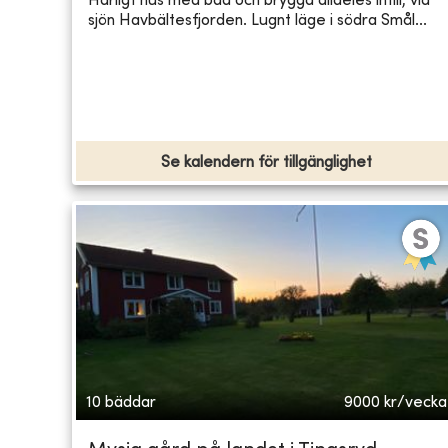
Härligt hus med bad och brygga alldeles intill, vid
sjön Havbältesfjorden. Lugnt läge i södra Smål...
Se kalendern för tillgänglighet
10 bäddar
9000
kr/vecka