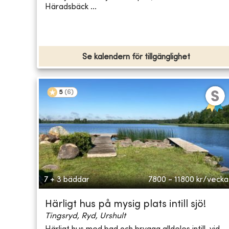
Häradsbäck ...
Se kalendern för tillgänglighet
5
(
6
)
7 + 3 bäddar
7800 - 11800
kr/vecka
Härligt hus på mysig plats intill sjö!
Tingsryd, Ryd, Urshult