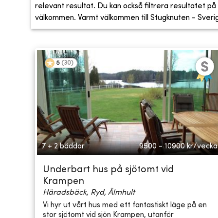
relevant resultat. Du kan också filtrera resultatet på s
välkommen. Varmt välkommen till Stugknuten - Sveriges
5
(
30
)
7 + 2 bäddar
9500 - 10900
kr/vecka
Underbart hus på sjötomt vid
Krampen
Häradsbäck, Ryd, Älmhult
Vi hyr ut vårt hus med ett fantastiskt läge på en
stor sjötomt vid sjön Krampen, utanför