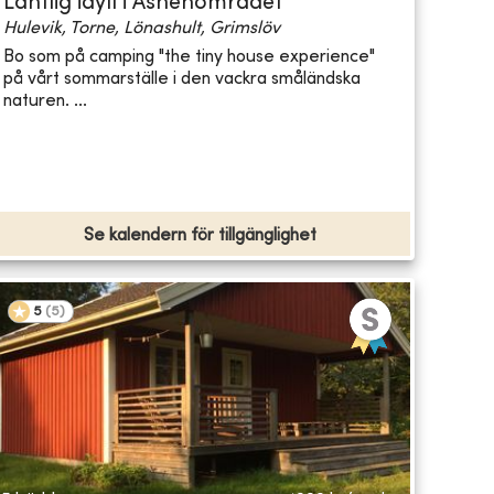
Lantlig idyll i Åsnenområdet
Hulevik, Torne, Lönashult, Grimslöv
Bo som på camping "the tiny house experience"
på vårt sommarställe i den vackra småländska
naturen. ...
Se kalendern för tillgänglighet
5
(
5
)