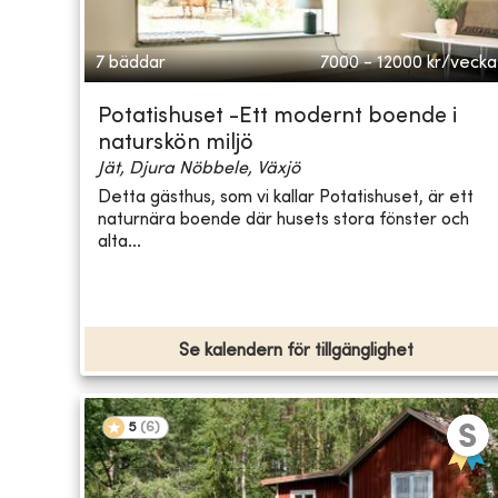
7 bäddar
7000 - 12000
kr/vecka
Potatishuset -Ett modernt boende i
naturskön miljö
Jät, Djura Nöbbele, Växjö
Detta gästhus, som vi kallar Potatishuset, är ett
naturnära boende där husets stora fönster och
alta...
Se kalendern för tillgänglighet
5
(
6
)