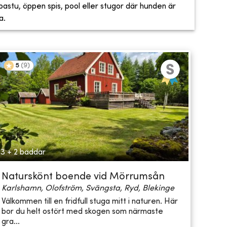
, bastu, öppen spis, pool eller stugor där hunden är
a.
5
(
9
)
3 + 2 bäddar
Naturskönt boende vid Mörrumsån
Karlshamn, Olofström, Svängsta, Ryd, Blekinge
Välkommen till en fridfull stuga mitt i naturen. Här
bor du helt ostört med skogen som närmaste
gra...