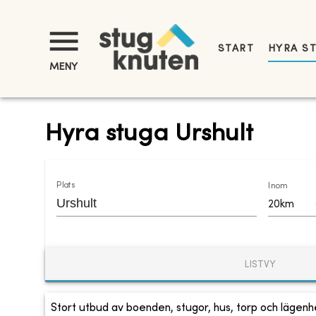
START
HYRA S
MENY
Hyra stuga Urshult
Plats
Inom
20km
LISTVY
Stort utbud av boenden, stugor, hus, torp och lägenhe