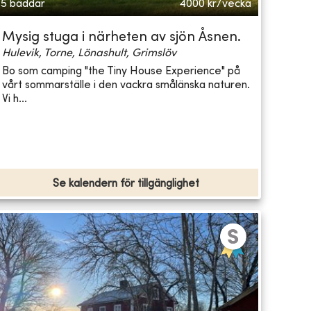
5 bäddar
4000
kr/vecka
Mysig stuga i närheten av sjön Åsnen.
Hulevik, Torne, Lönashult, Grimslöv
Bo som camping "the Tiny House Experience" på
vårt sommarställe i den vackra smålänska naturen.
Vi h...
Se kalendern för tillgänglighet