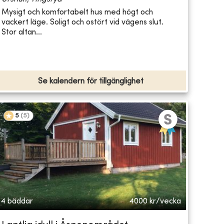
Mysigt och komfortabelt hus med högt och
vackert läge. Soligt och ostört vid vägens slut.
Stor altan...
Se kalendern för tillgänglighet
5
(
5
)
4 bäddar
4000
kr/vecka