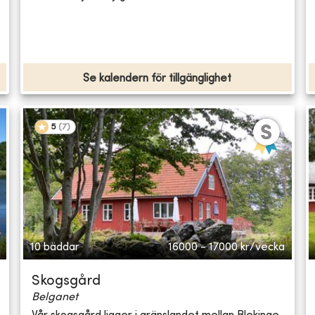
Se kalendern för tillgänglighet
5
(
7
)
10 bäddar
16000 - 17000
kr/vecka
Skogsgård
Belganet