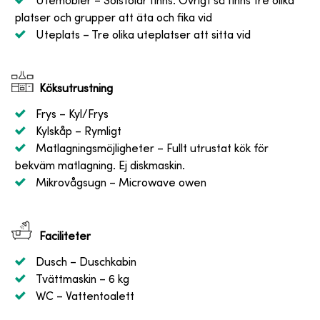
Utemöbler
– Solstolar finns. Övrigt så finns tre olika
platser och grupper att äta och fika vid
Uteplats
– Tre olika uteplatser att sitta vid
Köksutrustning
Frys
– Kyl/Frys
Kylskåp
– Rymligt
Matlagningsmöjligheter
– Fullt utrustat kök för
bekväm matlagning. Ej diskmaskin.
Mikrovågsugn
– Microwave owen
Faciliteter
Dusch
– Duschkabin
Tvättmaskin
– 6 kg
WC
– Vattentoalett