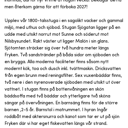
inomhus, därför hyr vi inte ut någon vecka! Beklagar detta
men återkom gärna för att förboka 2027!
Upplev vår 1800-talsstuga i en sagolikt vacker och gammal
miljö, med uthus och sjöbod. Stugan Sjögatan ligger på en
udde med utsikt norrut mot Sunne och söderut mot
Nilsbysundet. Rakt väster ut ligger Malön i sin glans.
Sjötomten sträcker sig över två hundra meter längs
Fryken. Två sandstränder på båda sidor om sjöboden och
en brygga. Alla moderna faciliteter finns såsom nytt
modernt kök, toa och dusch inkl. tvättmaskin. Dricksvatten
från egen brunn med reningsfilter. Sex vuxenbäddar finns,
två nere i den nyrenoverade sjöboden med utsikt ut över
vattnet. I stugan finns på bottenvåningen en skön
bäddsoffa med två bäddar och ytterligare två sköna
sängar på övervåningen. En barnsäng finns för de större
barnen ,2-5 år. Barnstol i matrummet. I hyran Ingår
roddbåt med aktersnurra och kanot som tar er ut på sjön
Fryken där vi har eget fiskevatten längs vår strand.