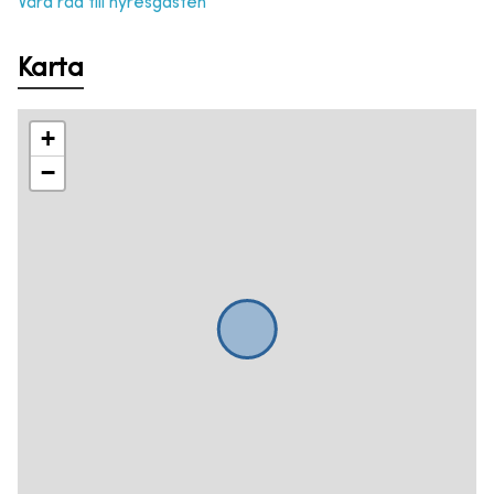
Våra råd till hyresgästen
Karta
+
−