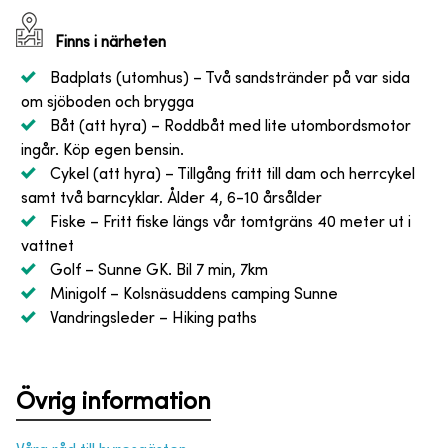
Finns i närheten
Badplats (utomhus)
– Två sandstränder på var sida
om sjöboden och brygga
Båt (att hyra)
– Roddbåt med lite utombordsmotor
ingår. Köp egen bensin.
Cykel (att hyra)
– Tillgång fritt till dam och herrcykel
samt två barncyklar. Ålder 4, 6-10 årsålder
Fiske
– Fritt fiske längs vår tomtgräns 40 meter ut i
vattnet
Golf
– Sunne GK. Bil 7 min, 7km
Minigolf
– Kolsnäsuddens camping Sunne
Vandringsleder
– Hiking paths
Övrig information