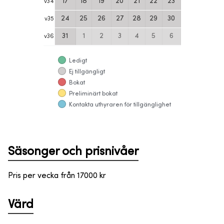
17
18
19
20
21
22
23
v
34
24
25
26
27
28
29
30
v
35
31
1
2
3
4
5
6
v
36
Ledigt
Ej tillgängligt
Bokat
Preliminärt bokat
Kontakta uthyraren för tillgänglighet
Säsonger och prisnivåer
Pris per vecka från
17000
kr
Värd