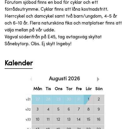
Förutom sjöbod finns en bod för cyklar och ett
förrådsutrymme. Cyklar finns att låna kostnadsfritt.
Herrcykel och damcykel samt två barn/ungdom, 4-5 år
och 6-10 år. Flera natursköna fika och matplatser finns att
välja mellan på vår udde.
Vägval söderifrån på E45, tag avtagsväg skyltat
Sånebytorp. Obs. Ej skylt Ingeby!
Kalender
Augusti
2026
Mån
Tis
Ons
Tor
Fre
Lör
Sön
27
28
29
30
31
1
2
v
31
3
4
5
6
7
8
9
v
32
10
11
12
13
14
15
16
v
33