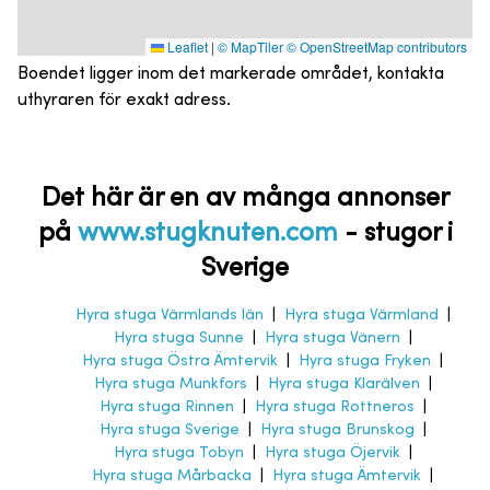
Leaflet
|
© MapTiler
© OpenStreetMap contributors
Boendet ligger inom det markerade området, kontakta
uthyraren för exakt adress.
Det här är en av många annonser
på
www.stugknuten.com
-
stugor i
Sverige
Hyra stuga Värmlands län
|
Hyra stuga Värmland
|
Hyra stuga Sunne
|
Hyra stuga Vänern
|
Hyra stuga Östra Ämtervik
|
Hyra stuga Fryken
|
Hyra stuga Munkfors
|
Hyra stuga Klarälven
|
Hyra stuga Rinnen
|
Hyra stuga Rottneros
|
Hyra stuga Sverige
|
Hyra stuga Brunskog
|
Hyra stuga Tobyn
|
Hyra stuga Öjervik
|
Hyra stuga Mårbacka
|
Hyra stuga Ämtervik
|