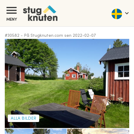
MENY
#
30582
-
På Stugknuten.com sen
2022-02-07
ALLA BILDER