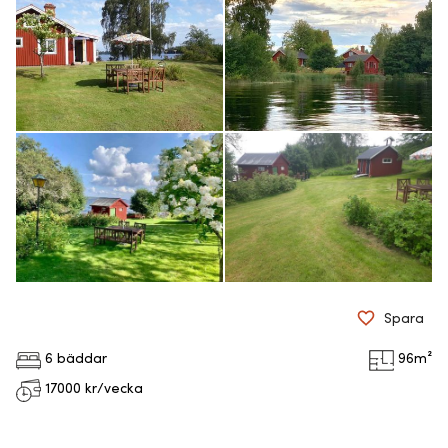
Spara
6 bäddar
96
m²
17000
kr/vecka