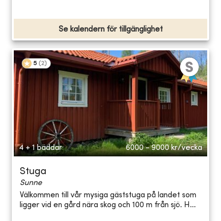
Se kalendern för tillgänglighet
5
(
2
)
4 + 1 bäddar
6000 - 9000
kr/vecka
Stuga
Sunne
Välkommen till vår mysiga gäststuga på landet som
ligger vid en gård nära skog och 100 m från sjö. H...