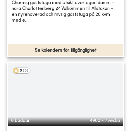
Charmig gäststuga med utsikt över egen damm –
nära Charlottenberg 🌿 Välkommen till Allstakan –
en nyrenoverad och mysig gäststuga på 20 kvm
med e...
Se kalendern för tillgänglighet
5
(
5
)
6 bäddar
4900
kr/vecka