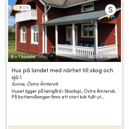
5
(
21
)
8 + 1 bäddar
9000
kr/vecka
Hus på landet med närhet till skog och
sjö !
Sunne, Östra Ämtervik
Huset ligger på lantgård i Skacksjö, Östra Ämtervik.
På bottenvåningen finns ett stort kök fullt ut...