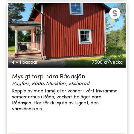
4 + 1 bäddar
7500
kr/vecka
Mysigt torp nära Rådasjön
Hagfors, Råda, Munkfors, Ekshärad
Koppla av med familj eller vänner i vårt trivsamma
semesterhus i Råda, vackert beläget nära
Rådasjön. Här får du njuta av lugnet, den
värmländska n...