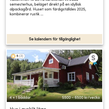
semesterhus, beläget direkt på en idyllisk
alpackagård. Huset som färdigställdes 2025,
kombinerar rustik ...
Se kalendern för tillgänglighet
5
(
3
)
4 + 1 bäddar
5500 - 6500
kr/vecka