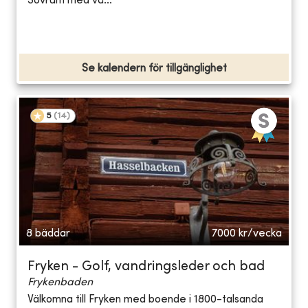
Sovrum med vå...
Se kalendern för tillgänglighet
5
(
14
)
8 bäddar
7000
kr/vecka
Fryken - Golf, vandringsleder och bad
Frykenbaden
Välkomna till Fryken med boende i 1800-talsanda