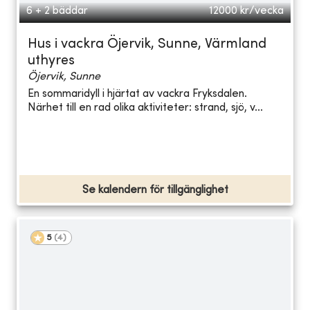
6 + 2 bäddar
12000
kr/vecka
Hus i vackra Öjervik, Sunne, Värmland
uthyres
Öjervik, Sunne
En sommaridyll i hjärtat av vackra Fryksdalen.
Närhet till en rad olika aktiviteter: strand, sjö, v...
Se kalendern för tillgänglighet
5
(
4
)