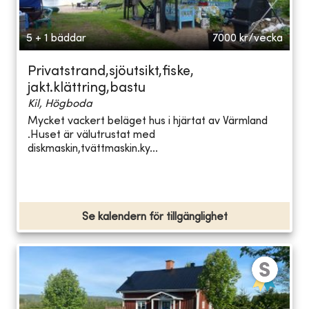
5 + 1 bäddar
7000
kr/vecka
Privatstrand,sjöutsikt,fiske,
jakt.klättring,bastu
Kil, Högboda
Mycket vackert beläget hus i hjärtat av Värmland
.Huset är välutrustat med
diskmaskin,tvättmaskin.ky...
Se kalendern för tillgänglighet