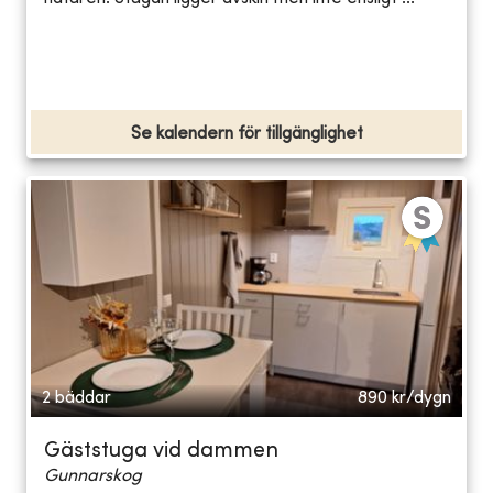
Se kalendern för tillgänglighet
2 bäddar
890
kr/dygn
Gäststuga vid dammen
Gunnarskog