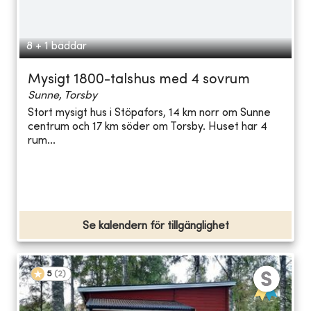
8 + 1 bäddar
Mysigt 1800-talshus med 4 sovrum
Sunne, Torsby
Stort mysigt hus i Stöpafors, 14 km norr om Sunne
centrum och 17 km söder om Torsby. Huset har 4
rum...
Se kalendern för tillgänglighet
5
(
2
)