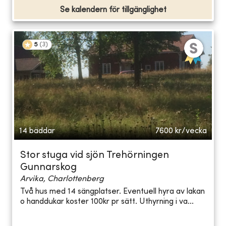
Se kalendern för tillgänglighet
5
(
3
)
14 bäddar
7600
kr/vecka
Stor stuga vid sjön Trehörningen
Gunnarskog
Arvika, Charlottenberg
Två hus med 14 sängplatser. Eventuell hyra av lakan
o handdukar koster 100kr pr sätt. Uthyrning i va...