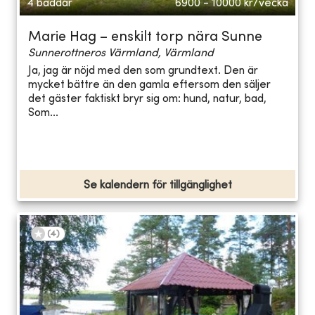
4 bäddar
6900 - 10000
kr/vecka
Marie Hag – enskilt torp nära Sunne
Sunnerottneros Värmland, Värmland
Ja, jag är nöjd med den som grundtext. Den är
mycket bättre än den gamla eftersom den säljer
det gäster faktiskt bryr sig om: hund, natur, bad,
Som...
Se kalendern för tillgänglighet
(
4
)