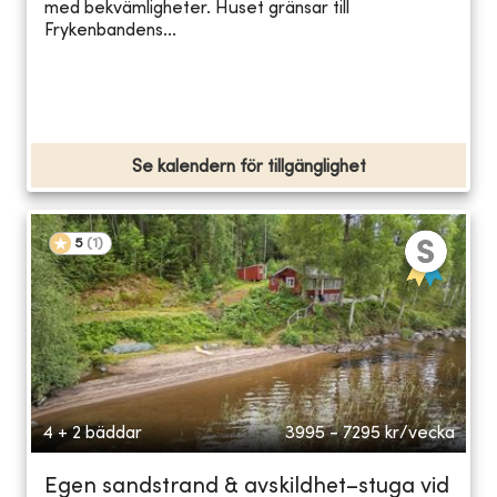
med bekvämligheter. Huset gränsar till
Frykenbandens...
Se kalendern för tillgänglighet
5
(
1
)
4 + 2 bäddar
3995 - 7295
kr/vecka
Egen sandstrand & avskildhet–stuga vid