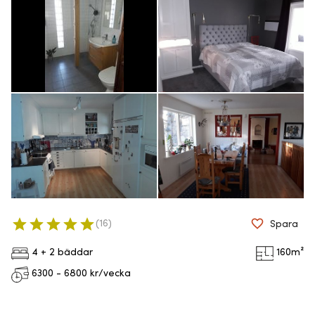
(
16
)
Spara
4 + 2 bäddar
160
m²
6300 - 6800
kr/vecka