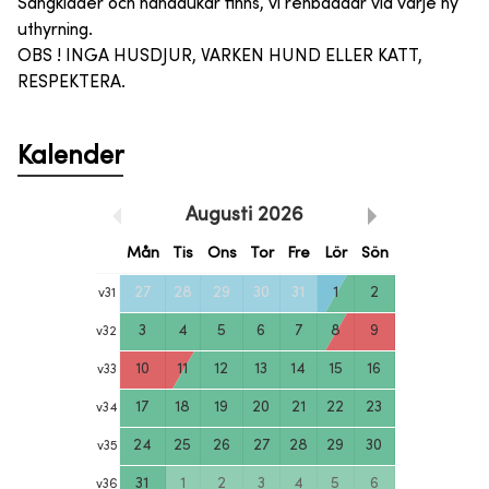
Sängkläder och handdukar finns, vi renbäddar vid varje ny
uthyrning.
OBS ! INGA HUSDJUR, VARKEN HUND ELLER KATT,
RESPEKTERA.
Kalender
Augusti
2026
Mån
Tis
Ons
Tor
Fre
Lör
Sön
27
28
29
30
31
1
2
v
31
3
4
5
6
7
8
9
v
32
10
11
12
13
14
15
16
v
33
17
18
19
20
21
22
23
v
34
24
25
26
27
28
29
30
v
35
31
1
2
3
4
5
6
v
36