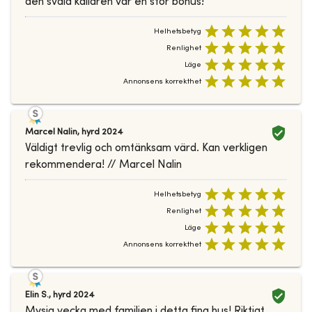
den svala källaren var en stor bonus!
Helhetsbetyg
Renlighet
Läge
Annonsens korrekthet
Marcel Nalin
,
hyrd
2024
Väldigt trevlig och omtänksam värd. Kan verkligen
rekommendera! // Marcel Nalin
Helhetsbetyg
Renlighet
Läge
Annonsens korrekthet
Elin S.
,
hyrd
2024
Mysig vecka med familjen i detta fina hus! Riktigt