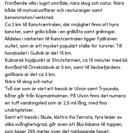
Fristående villa i lugnt område, nära skog och natur. Nära
både till matvaruaffärer och resturanger samt
bensinstation/verkstad.
Ca 2 km till Kanotcentralen, där möjlighet finns att hyra
kanoter, samt grilla både i en grillkåta samt grillringar.
Alldeles i närheten till Kanotcentralen ligger Fjällräven
outlet, som är ett mycket populärt ställe för turister. Till
havsbadet i Gullvik är det 15 km.
Kulinarisk höjdpunkt är Strutsfarmen, ca 15 minuter med bil.
Avstånd till Örnsköldsvik är 5 km, samt till Veckefjärdens
golfbana är det ca 3 km.
Nära till skog och natur.
Två öar som är värt ett besök är Ulvön samt Trysunda,
båtar går från Köpmanholmen. På Ulvön finns det numera
en tuff vandringsled som är 2,5 mil lång, med fina
utsiktsplatser.
Samt ett besök i Skule, klättra Via Ferrata, fyra leder av
olika svårighetsgrad, går även att åka linbana till toppen,
som ligger 295 meter över det närliggande havet.