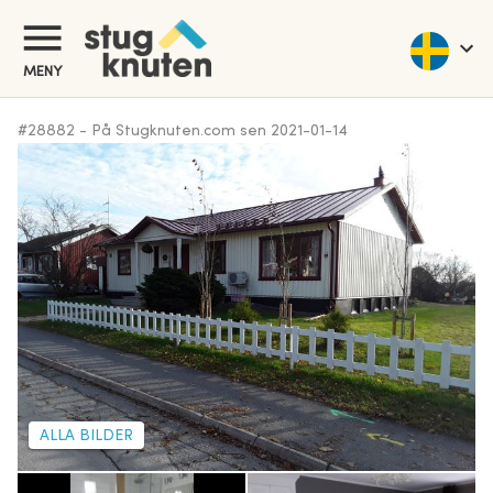
MENY
#
28882
-
På Stugknuten.com sen
2021-01-14
ALLA BILDER