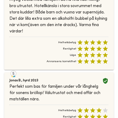
bra utrustat. Hotellkänsla i stora sovrummet med
stora kuddar! Både barn och vuxna var supernöjda.
Det där lilla extra som en alkoholfri bubbel på kylning
när vi kom(även om den inte dracks). Varma fina
värdar!
Helhetsbetyg
Renlighet
Läge
Annonsens korrekthet
Jonas B.
,
hyrd
2023
Perfekt som bas för familjen under vår långhelg
för sonens bröllop! Välutrustat och med affär och
matställen nära.
Helhetsbetyg
Renlighet