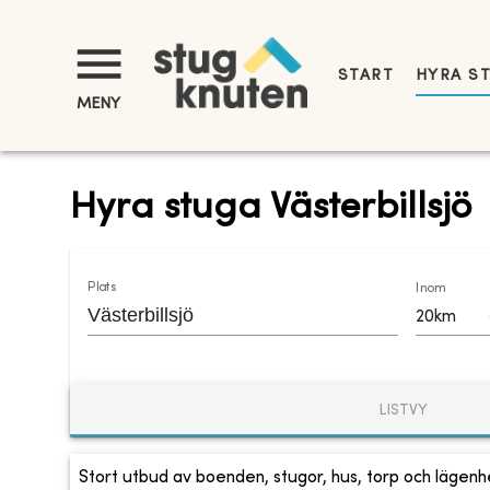
START
HYRA S
MENY
Hyra stuga Västerbillsjö
Plats
Inom
20km
LISTVY
Stort utbud av boenden, stugor, hus, torp och lägenhe