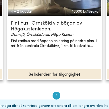
4 + 2 bäddar
10000
kr/vecka
Fint hus i Örnsköld vid början av
Högakustenleden.
Domsjö, Örnsköldsvik, Höga Kusten
Fint radhus med öppenplanlösning på nedre plan. 1
mil från centrala Örnsköldvik, 1 km till badvatte...
Se kalendern för tillgänglighet
1
 utvidga ditt sökområde genom att ändra till ett längre avstånd hä