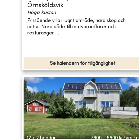
Örnsköldsvik
Höga Kusten
Fristående villa i lugnt område, nära skog och
natur. Nära både till matvaruaffärer och
resturanger ...
Se kalendern för tillgänglighet
12 + 2 bäddar
7800 - 8800
kr/vecka