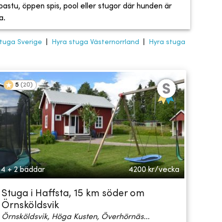
, bastu, öppen spis, pool eller stugor där hunden är
a.
tuga Sverige
|
Hyra stuga Västernorrland
|
Hyra stuga
5
(
20
)
4 + 2 bäddar
4200
kr/vecka
Stuga i Haffsta, 15 km söder om
Örnsköldsvik
Örnsköldsvik, Höga Kusten, Överhörnäs...