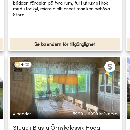
bäddar, fördelat på fyra rum, fullt utrustat kök
med stor kyl, micro o allt annat man kan behöva.
Stora ...
Se kalendern för tillgänglighet
4
(
2
)
4 bäddar
5999 - 6999
kr/vecka
Stuga i Bjästa,Örnsköldsvik Höga