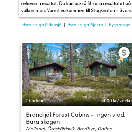
relevant resultat. Du kan också filtrera resultatet på s
välkommen. Varmt välkommen till Stugknuten - Sveriges
Hyra stuga Sidensjö
|
Hyra stuga Bjästa
|
Hyra stuga 
2 bäddar
4000
kr/vecka
Brandtjäl Forest Cabins - Ingen stad.
Bara skogen
Mellanel, Örnsköldsvik, Bredbyn, Gottne...