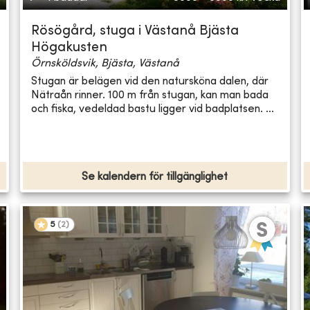
Rösögård, stuga i Västanå Bjästa
Högakusten
Örnsköldsvik, Bjästa, Västanå
Stugan är belägen vid den natursköna dalen, där
Nätraån rinner. 100 m från stugan, kan man bada
och fiska, vedeldad bastu ligger vid badplatsen. ...
Se kalendern för tillgänglighet
5
(
2
)