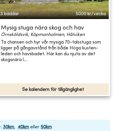
3 bäddar
5000
kr/vecka
Mysig stuga nära skog och hav
Örnsköldsvik, Köpmanholmen, Hålviken
Ta chansen och hyr vår mysiga 70-talsstuga som
ligger på gångavstånd från både Höga kusten-
leden och havsbadet. Här kan du njuta av det
skogsnära l...
Se kalendern för tillgänglighet
30
km
,
40
km
eller
50
km
r
: