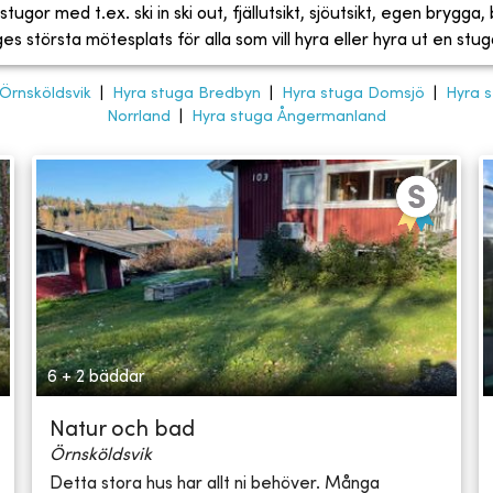
tugor med t.ex. ski in ski out, fjällutsikt, sjöutsikt, egen brygga
 största mötesplats för alla som vill hyra eller hyra ut en stug
Örnsköldsvik
|
Hyra stuga Bredbyn
|
Hyra stuga Domsjö
|
Hyra s
Norrland
|
Hyra stuga Ångermanland
6 + 2 bäddar
Natur och bad
Örnsköldsvik
Detta stora hus har allt ni behöver. Många