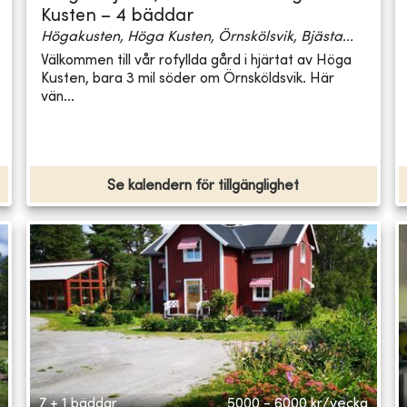
Kusten – 4 bäddar
Högakusten, Höga Kusten, Örnskölsvik, Bjästa...
Välkommen till vår rofyllda gård i hjärtat av Höga
Kusten, bara 3 mil söder om Örnsköldsvik. Här
vän...
Se kalendern för tillgänglighet
7 + 1 bäddar
5000 - 6000
kr/vecka