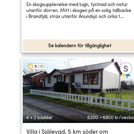
En skogsupplevelse med lugn, tystnad och natur
utanför dörren. Mitt i skogen på en solig tallbacke
i Brandtjäl, strax utanför Anundsjö och cirka 1...
Se kalendern för tillgänglighet
5
(
16
)
4 + 2 bäddar
6300 - 6800
kr/vecka
Villa i Själevad, 5 km söder om