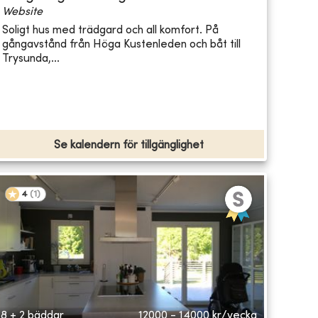
Website
Soligt hus med trädgard och all komfort. På
gångavstånd från Höga Kustenleden och båt till
Trysunda,...
Se kalendern för tillgänglighet
4
(
1
)
8 + 2 bäddar
12000 - 14000
kr/vecka