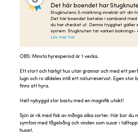
Det här boendet har Stugknut
Stugknutens S-märkning innebär att din hy
Det här boendet betalas i samband med bo
du har checkat ut. Denna trygghet gäller
system. Stugknuten tar varken boknings- e
Läs mer här
OBS: Minsta hyresperiod är 1 vecka.
Ett stort och härligt hus utan grannar och med ett per
lugn och ro alldeles intill ett naturreservat. Egen stor
finns att hyra.
Helt nybyggd stor bastu med en magnifik utsikt!
Sjön är rik med fisk av många olika sorter. Här bor du m
symfoni med fågelsång och vinden som susar i talltop
huset.