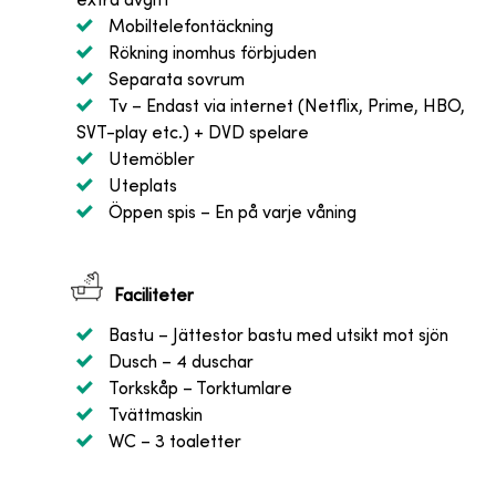
extra avgift
Mobiltelefontäckning
Rökning inomhus förbjuden
Separata sovrum
Tv
– Endast via internet (Netflix, Prime, HBO,
SVT-play etc.) + DVD spelare
Utemöbler
Uteplats
Öppen spis
– En på varje våning
Faciliteter
Bastu
– Jättestor bastu med utsikt mot sjön
Dusch
– 4 duschar
Torkskåp
– Torktumlare
Tvättmaskin
WC
– 3 toaletter