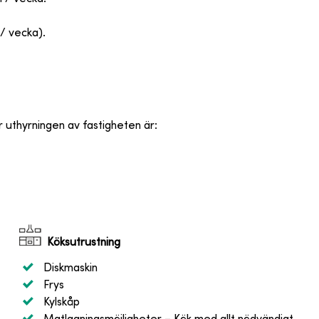
/ vecka).
r uthyrningen av fastigheten är
:
Köksutrustning
Diskmaskin
Frys
Kylskåp