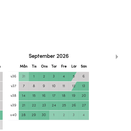
September
2026
n
Mån
Tis
Ons
Tor
Fre
Lör
Sön
v
36
31
1
2
3
4
5
6
v
37
7
8
9
10
11
12
13
v
38
14
15
16
17
18
19
20
v
39
21
22
23
24
25
26
27
v
40
28
29
30
1
2
3
4