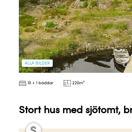
ALLA BILDER
10 + 1 bäddar
220
m²
Stort hus med sjötomt, 