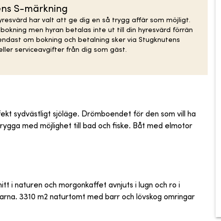
ens S-märkning
resvärd har valt att ge dig en så trygg affär som möjligt.
kning men hyran betalas inte ut till din hyresvärd förrän
 endast om bokning och betalning sker via Stugknutens
ller serviceavgifter från dig som gäst.
fekt sydvästligt sjöläge. Drömboendet för den som vill ha
 brygga med möjlighet till bad och fiske. Båt med elmotor
itt i naturen och morgonkaffet avnjuts i lugn och ro i
parna. 3310 m2 naturtomt med barr och lövskog omringar