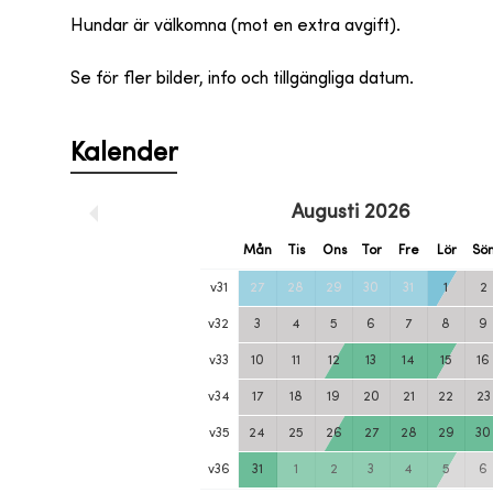
Hundar är välkomna (mot en extra avgift).
Se för fler bilder, info och tillgängliga datum.
Kalender
Augusti
2026
Mån
Tis
Ons
Tor
Fre
Lör
Sö
v
31
27
28
29
30
31
1
2
v
32
3
4
5
6
7
8
9
v
33
10
11
12
13
14
15
16
v
34
17
18
19
20
21
22
23
v
35
24
25
26
27
28
29
30
v
36
31
1
2
3
4
5
6