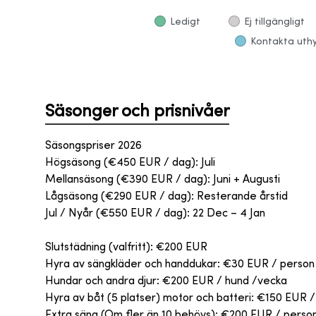
Ledigt
Ej tillgängligt
Kontakta uthyr
Säsonger och prisnivåer
Säsongspriser 2026
Högsäsong (€450 EUR / dag): Juli
Mellansäsong (€390 EUR / dag): Juni + Augusti
Lågsäsong (€290 EUR / dag): Resterande årstid
Jul / Nyår (€550 EUR / dag): 22 Dec – 4 Jan
Slutstädning (valfritt): €200 EUR
Hyra av sängkläder och handdukar: €30 EUR / person
Hundar och andra djur: €200 EUR / hund /vecka
Hyra av båt (5 platser) motor och batteri: €150 EUR / 
Extra säng (Om fler än 10 behövs): €200 EUR / person