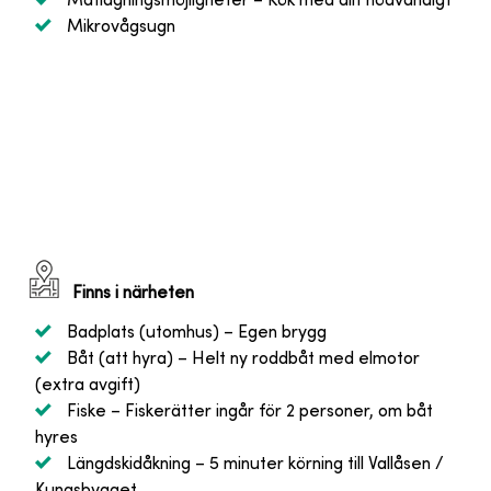
Matlagningsmöjligheter
– Kök med allt nödvändigt
Mikrovågsugn
Finns i närheten
Badplats (utomhus)
– Egen brygg
Båt (att hyra)
– Helt ny roddbåt med elmotor
(extra avgift)
Fiske
– Fiskerätter ingår för 2 personer, om båt
hyres
Längdskidåkning
– 5 minuter körning till Vallåsen /
Kungsbygget