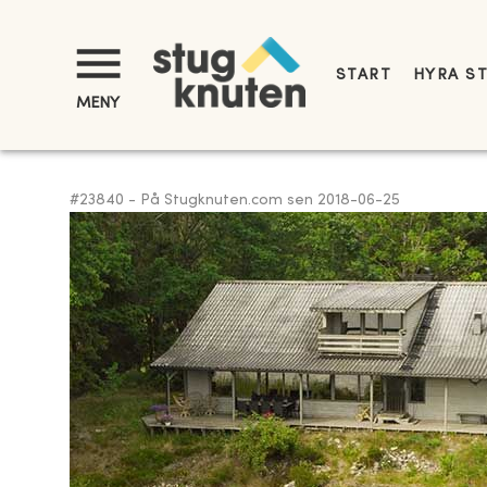
START
HYRA S
MENY
#
23840
-
På Stugknuten.com sen
2018-06-25